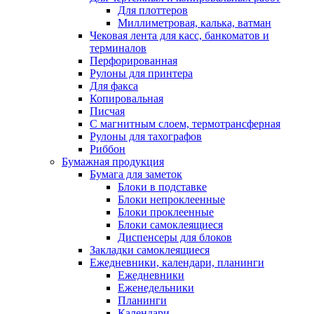
Для плоттеров
Миллиметровая, калька, ватман
Чековая лента для касс, банкоматов и
терминалов
Перфорированная
Рулоны для принтера
Для факса
Копировальная
Писчая
С магнитным слоем, термотрансферная
Рулоны для тахографов
Риббон
Бумажная продукция
Бумага для заметок
Блоки в подставке
Блоки непроклеенные
Блоки проклеенные
Блоки самоклеящиеся
Диспенсеры для блоков
Закладки самоклеящиеся
Ежедневники, календари, планинги
Ежедневники
Еженедельники
Планинги
Календари