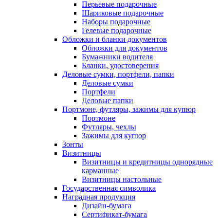
Перьевые подарочные
Шариковые подарочные
Наборы подарочные
Гелевые подарочные
Обложки и бланки документов
Обложки для документов
Бумажники водителя
Бланки, удостоверения
Деловые сумки, портфели, папки
Деловые сумки
Портфели
Деловые папки
Портмоне, футляры, зажимы для купюр
Портмоне
Футляры, чехлы
Зажимы для купюр
Зонты
Визитницы
Визитницы и кредитницы однорядные
карманные
Визитницы настольные
Государственная символика
Наградная продукция
Дизайн-бумага
Сертификат-бумага