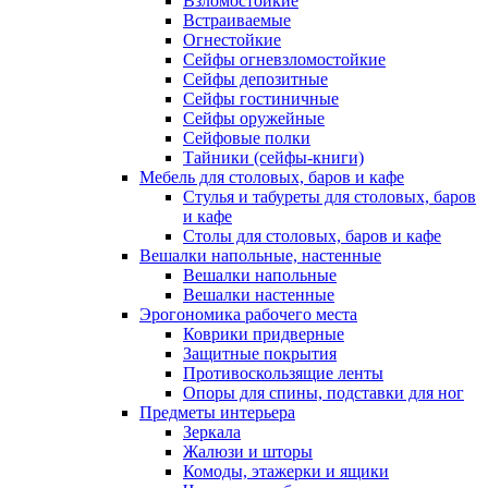
Взломостойкие
Встраиваемые
Огнестойкие
Сейфы огневзломостойкие
Сейфы депозитные
Сейфы гостиничные
Сейфы оружейные
Сейфовые полки
Тайники (сейфы-книги)
Мебель для столовых, баров и кафе
Стулья и табуреты для столовых, баров
и кафе
Столы для столовых, баров и кафе
Вешалки напольные, настенные
Вешалки напольные
Вешалки настенные
Эрогономика рабочего места
Коврики придверные
Защитные покрытия
Противоскользящие ленты
Опоры для спины, подставки для ног
Предметы интерьера
Зеркала
Жалюзи и шторы
Комоды, этажерки и ящики