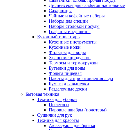
Салатники, блюда, прочая посуда
Диспенсеры для салфеток настольные
Сахарницы
Чайные и кофейные наборы
Наборы для специй
Наборы столовой посуды
Графины и кувшины
Кухонный инвентарь
Кухонные инструменты
Кухонные ножи
Фильтры для воды
Хранение продуктов
Термосы и термокружки
Бутылки для воды
Фольга пищевая
Пакеты для приготовления льда
Бумага для выпечки
Разделочные доски
Бытовая техника
Техника для уборки
Пылесосы
Паровые швабры (полотеры)
Сушилки для рук
Техника для красоты
Аксессуары для бритья