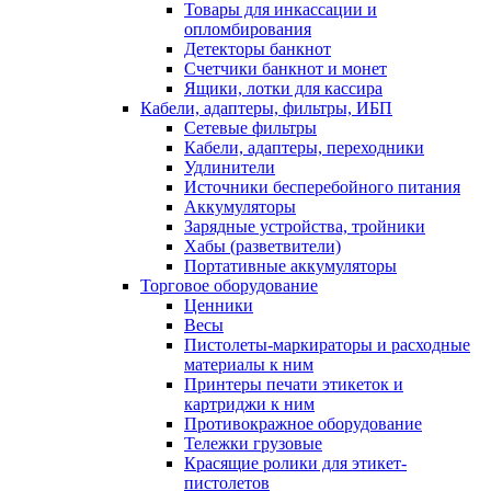
Товары для инкассации и
опломбирования
Детекторы банкнот
Счетчики банкнот и монет
Ящики, лотки для кассира
Кабели, адаптеры, фильтры, ИБП
Сетевые фильтры
Кабели, адаптеры, переходники
Удлинители
Источники бесперебойного питания
Аккумуляторы
Зарядные устройства, тройники
Хабы (разветвители)
Портативные аккумуляторы
Торговое оборудование
Ценники
Весы
Пистолеты-маркираторы и расходные
материалы к ним
Принтеры печати этикеток и
картриджи к ним
Противокражное оборудование
Тележки грузовые
Красящие ролики для этикет-
пистолетов