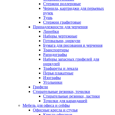
Стержни роллеровые
Чернила, картриджи для перьевых
ручек
Тушь
Стержни графитовые
Принадлежности для черчения
Линейки
Наборы чертежные
Готовальни, циркули
Бумага для рисования и черчения
Транспортиры
Рапидографы
Наборы запасных грифелей для
циркулей
Трафареты и лекала
Перья плакатные
Изографы
Угольники
Грифели
Стирательные резинки, точилки
Стирательные резинки, ластики
Точилки для карандашей
Мебель для офиса и сейфы
Офисные кресла и стулья
Кресла офисные