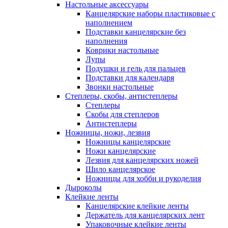
Настольные аксессуары
Канцелярские наборы пластиковые с
наполнением
Подставки канцелярские без
наполнения
Коврики настольные
Лупы
Подушки и гель для пальцев
Подставки для календаря
Звонки настольные
Степлеры, скобы, антистеплеры
Степлеры
Скобы для степлеров
Антистеплеры
Ножницы, ножи, лезвия
Ножницы канцелярские
Ножи канцелярские
Лезвия для канцелярских ножей
Шило канцелярское
Ножницы для хобби и рукоделия
Дыроколы
Клейкие ленты
Канцелярские клейкие ленты
Держатель для канцелярских лент
Упаковочные клейкие ленты