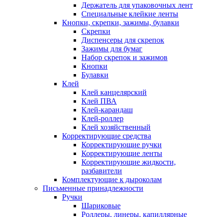
Держатель для упаковочных лент
Специальные клейкие ленты
Кнопки, скрепки, зажимы, булавки
Скрепки
Диспенсеры для скрепок
Зажимы для бумаг
Набор скрепок и зажимов
Кнопки
Булавки
Клей
Клей канцелярский
Клей ПВА
Клей-карандаш
Клей-роллер
Клей хозяйственный
Корректирующие средства
Корректирующие ручки
Корректирующие ленты
Корректирующие жидкости,
разбавители
Комплектующие к дыроколам
Письменные принадлежности
Ручки
Шариковые
Роллеры, линеры, капиллярные