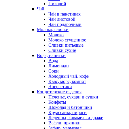
Цикорий
Чай
Чай в пакетиках
Чай листовой
Чай подарочный
Молоко, сливки
Молоко
Молоко сгущенное
Сливки питьевые
Сливки сухие
Вода, напитки
Вода
Лимонады
Соки
Холодный чай, кофе
Квас, морс, компот
Энергетики
Кондитерские изделия
Печенье, сухари и сушки
Конфеты
Шоколад и батончики
Круассаны, пироги
Леденцы, карамель и драже
Вафли, пряники
Зефир, мармелад