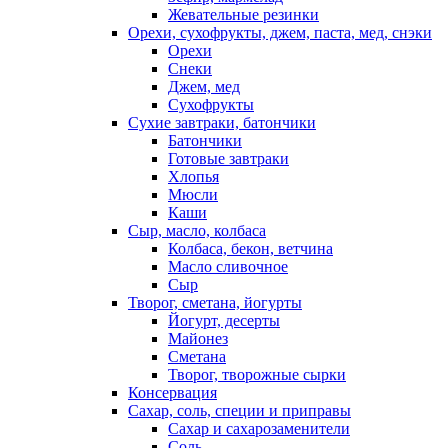
Жевательные резинки
Орехи, сухофрукты, джем, паста, мед, снэки
Орехи
Снеки
Джем, мед
Сухофрукты
Сухие завтраки, батончики
Батончики
Готовые завтраки
Хлопья
Мюсли
Каши
Сыр, масло, колбаса
Колбаса, бекон, ветчина
Масло сливочное
Сыр
Творог, сметана, йогурты
Йогурт, десерты
Майонез
Сметана
Творог, творожные сырки
Консервация
Сахар, соль, специи и приправы
Сахар и сахарозаменители
Соль