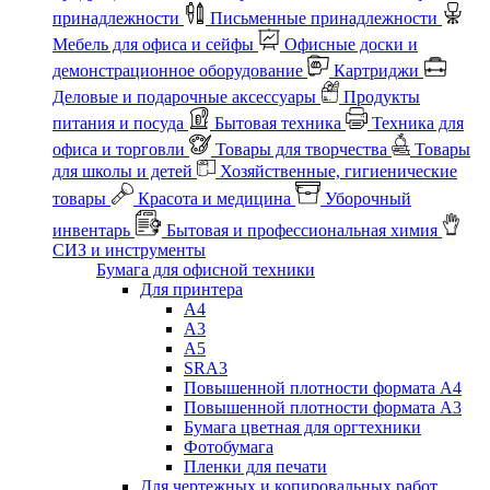
принадлежности
Письменные принадлежности
Мебель для офиса и сейфы
Офисные доски и
демонстрационное оборудование
Картриджи
Деловые и подарочные аксессуары
Продукты
питания и посуда
Бытовая техника
Техника для
офиса и торговли
Товары для творчества
Товары
для школы и детей
Хозяйственные, гигиенические
товары
Красота и медицина
Уборочный
инвентарь
Бытовая и профессиональная химия
СИЗ и инструменты
Бумага для офисной техники
Для принтера
А4
А3
А5
SRA3
Повышенной плотности формата А4
Повышенной плотности формата А3
Бумага цветная для оргтехники
Фотобумага
Пленки для печати
Для чертежных и копировальных работ