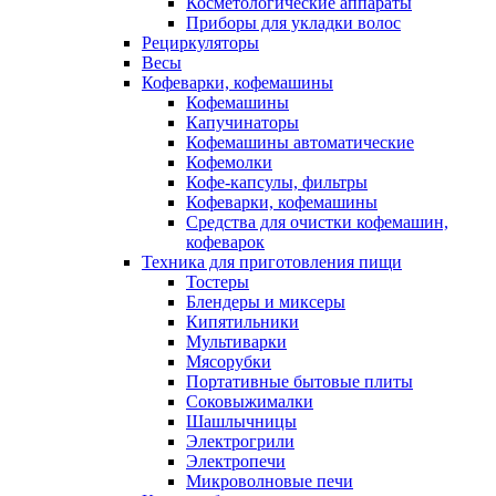
Косметологические аппараты
Приборы для укладки волос
Рециркуляторы
Весы
Кофеварки, кофемашины
Кофемашины
Капучинаторы
Кофемашины автоматические
Кофемолки
Кофе-капсулы, фильтры
Кофеварки, кофемашины
Средства для очистки кофемашин,
кофеварок
Техника для приготовления пищи
Тостеры
Блендеры и миксеры
Кипятильники
Мультиварки
Мясорубки
Портативные бытовые плиты
Соковыжималки
Шашлычницы
Электрогрили
Электропечи
Микроволновые печи