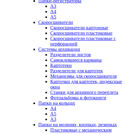
Папки-регистраторы
А3
А4
А5
Скоросшиватели
Скоросшиватели картонные
Скоросшиватели пластиковые
Скоросшиватели пластиковые с
перфорацией
Системы архивации
Разделители листов
Самоклеящиеся карманы
Картотеки
Разделители для картотек
Механизмы для скоросшивателя
Карточки для картотек, индексные
окна
Станки для архивного переплета
Фотоальбомы и фотокниги
Папки на кольцах
А4
А5
А3
Папки на молниях, кнопках, резинках
Пластиковые с механическим