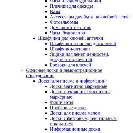
Часы и радиобудильники
Плечики для одежды
Вазы
Аксессуары для быта на клейкой ленте
Фотоальбомы
Домашний текстиль
Часы, будильники
Шкафчики для ключей, аптечки
Шкафчики и панели для ключей
Шкафчики-аптечки
Ящики для денег, ценностей,
документов, печатей
Брелоки для ключей
Офисные доски и демонстрационное
оборудование
Доски для письма и информации
Доски магнитно-маркерные
Доски стеклянные магнитно-
маркерные
Флипчарты
Пробковые доски
Доски для письма мелом
Доски с фетровым, текстильным
покрытием
Информационные доски