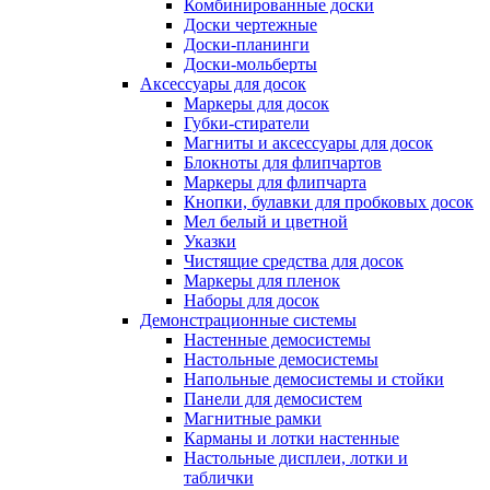
Комбинированные доски
Доски чертежные
Доски-планинги
Доски-мольберты
Аксессуары для досок
Маркеры для досок
Губки-стиратели
Магниты и аксессуары для досок
Блокноты для флипчартов
Маркеры для флипчарта
Кнопки, булавки для пробковых досок
Мел белый и цветной
Указки
Чистящие средства для досок
Маркеры для пленок
Наборы для досок
Демонстрационные системы
Настенные демосистемы
Настольные демосистемы
Напольные демосистемы и стойки
Панели для демосистем
Магнитные рамки
Карманы и лотки настенные
Настольные дисплеи, лотки и
таблички