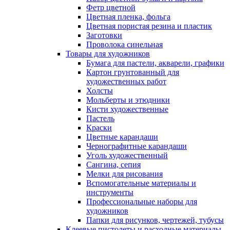
Фетр цветной
Цветная пленка, фольга
Цветная пористая резина и пластик
Заготовки
Проволока синельная
Товары для художников
Бумага для пастели, акварели, графики
Картон грунтованный для
художественных работ
Холсты
Мольберты и этюдники
Кисти художественные
Пастель
Краски
Цветные карандаши
Чернографитные карандаши
Уголь художественный
Сангина, сепия
Мелки для рисования
Вспомогательные материалы и
инструменты
Профессиональные наборы для
художников
Папки для рисунков, чертежей, тубусы
Клеевые пистолеты и расходные материалы