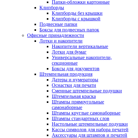
Папки-обложки картонные
Клипборды
Клипборды без крышки
Клипборды с крышкой
Подвесные папки
Боксы для подвесных папок
Офисные принадлежности
Лотки и накопители
Накопители вертикальные
Лотки для бумаг
Универсальные накопители,
секционные
Боксы для документов
Штемпельная продукция
Датеры и нумераторы
Оснастки для печати
Сменные штемпельные подушки
Штемпельная краска
Штампы прямоугольные
самонаборные
Штампы круглые самонаборные
Штампы стандартных слов
Настольные штемпельные подушки
Кассы символов для набора печатей
Аксессуары для штампов и печатей