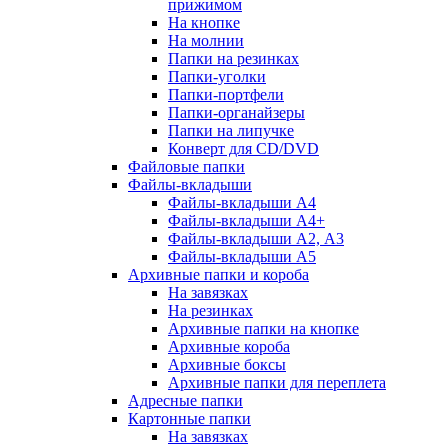
прижимом
На кнопке
На молнии
Папки на резинках
Папки-уголки
Папки-портфели
Папки-органайзеры
Папки на липучке
Конверт для CD/DVD
Файловые папки
Файлы-вкладыши
Файлы-вкладыши А4
Файлы-вкладыши А4+
Файлы-вкладыши А2, А3
Файлы-вкладыши А5
Архивные папки и короба
На завязках
На резинках
Архивные папки на кнопке
Архивные короба
Архивные боксы
Архивные папки для переплета
Адресные папки
Картонные папки
На завязках