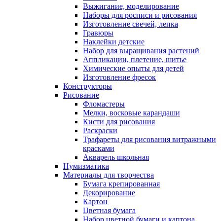
Выжигание, моделирование
Наборы для росписи и рисования
Изготовление свечей, лепка
Гравюры
Наклейки детские
Набор для выращивания растений
Аппликации, плетение, шитье
Химические опыты для детей
Изготовление фресок
Конструкторы
Рисование
Фломастеры
Мелки, восковые карандаши
Кисти для рисования
Раскраски
Трафареты для рисования витражными
красками
Акварель школьная
Нумизматика
Материалы для творчества
Бумага крепированная
Декорирование
Картон
Цветная бумага
Набор цветной бумаги и картона