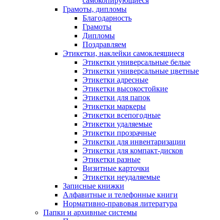
самокопирующиеся
Грамоты, дипломы
Благодарность
Грамоты
Дипломы
Поздравляем
Этикетки, наклейки самоклеящиеся
Этикетки универсальные белые
Этикетки универсальные цветные
Этикетки адресные
Этикетки высокостойкие
Этикетки для папок
Этикетки маркеры
Этикетки всепогодные
Этикетки удаляемые
Этикетки прозрачные
Этикетки для инвентаризации
Этикетки для компакт-дисков
Этикетки разные
Визитные карточки
Этикетки неудаляемые
Записные книжки
Алфавитные и телефонные книги
Нормативно-правовая литература
Папки и архивные системы