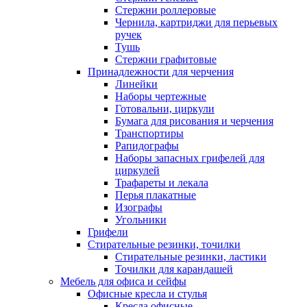
Стержни роллеровые
Чернила, картриджи для перьевых
ручек
Тушь
Стержни графитовые
Принадлежности для черчения
Линейки
Наборы чертежные
Готовальни, циркули
Бумага для рисования и черчения
Транспортиры
Рапидографы
Наборы запасных грифелей для
циркулей
Трафареты и лекала
Перья плакатные
Изографы
Угольники
Грифели
Стирательные резинки, точилки
Стирательные резинки, ластики
Точилки для карандашей
Мебель для офиса и сейфы
Офисные кресла и стулья
Кресла офисные