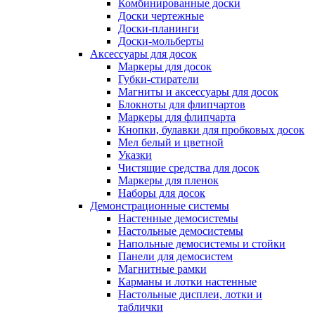
Комбинированные доски
Доски чертежные
Доски-планинги
Доски-мольберты
Аксессуары для досок
Маркеры для досок
Губки-стиратели
Магниты и аксессуары для досок
Блокноты для флипчартов
Маркеры для флипчарта
Кнопки, булавки для пробковых досок
Мел белый и цветной
Указки
Чистящие средства для досок
Маркеры для пленок
Наборы для досок
Демонстрационные системы
Настенные демосистемы
Настольные демосистемы
Напольные демосистемы и стойки
Панели для демосистем
Магнитные рамки
Карманы и лотки настенные
Настольные дисплеи, лотки и
таблички