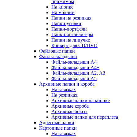
прижимом
На кнопке
На молнии
Папки на резинках
Папки-уголки
Папки-портфели
Папки-органайзеры
Папки на липучке
Конверт для CD/DVD
Файловые папки
Файлы-вкладыши
Файлы-вкладыши А4
Файлы-вкладыши А4+
Файлы-вкладыши А2, А3
Файлы-вкладыши А5
Архивные папки и короба
На завязках
На резинках
Архивные папки на кнопке
Архивные короба
Архивные боксы
Архивные папки для переплета
Адресные папки
Картонные папки
На завязках