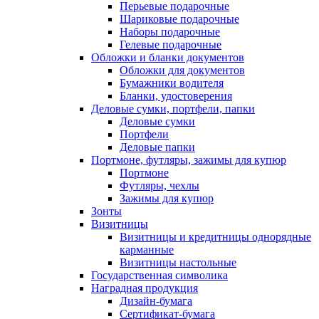
Перьевые подарочные
Шариковые подарочные
Наборы подарочные
Гелевые подарочные
Обложки и бланки документов
Обложки для документов
Бумажники водителя
Бланки, удостоверения
Деловые сумки, портфели, папки
Деловые сумки
Портфели
Деловые папки
Портмоне, футляры, зажимы для купюр
Портмоне
Футляры, чехлы
Зажимы для купюр
Зонты
Визитницы
Визитницы и кредитницы однорядные
карманные
Визитницы настольные
Государственная символика
Наградная продукция
Дизайн-бумага
Сертификат-бумага