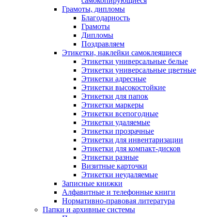
самокопирующиеся
Грамоты, дипломы
Благодарность
Грамоты
Дипломы
Поздравляем
Этикетки, наклейки самоклеящиеся
Этикетки универсальные белые
Этикетки универсальные цветные
Этикетки адресные
Этикетки высокостойкие
Этикетки для папок
Этикетки маркеры
Этикетки всепогодные
Этикетки удаляемые
Этикетки прозрачные
Этикетки для инвентаризации
Этикетки для компакт-дисков
Этикетки разные
Визитные карточки
Этикетки неудаляемые
Записные книжки
Алфавитные и телефонные книги
Нормативно-правовая литература
Папки и архивные системы