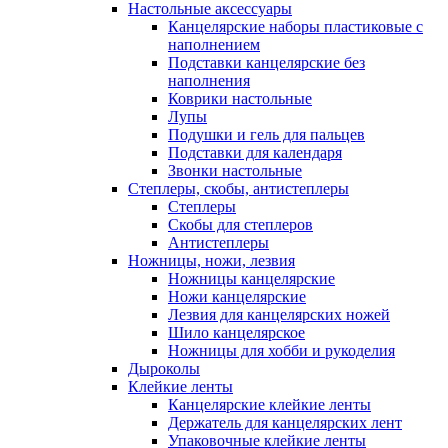
Настольные аксессуары
Канцелярские наборы пластиковые с
наполнением
Подставки канцелярские без
наполнения
Коврики настольные
Лупы
Подушки и гель для пальцев
Подставки для календаря
Звонки настольные
Степлеры, скобы, антистеплеры
Степлеры
Скобы для степлеров
Антистеплеры
Ножницы, ножи, лезвия
Ножницы канцелярские
Ножи канцелярские
Лезвия для канцелярских ножей
Шило канцелярское
Ножницы для хобби и рукоделия
Дыроколы
Клейкие ленты
Канцелярские клейкие ленты
Держатель для канцелярских лент
Упаковочные клейкие ленты