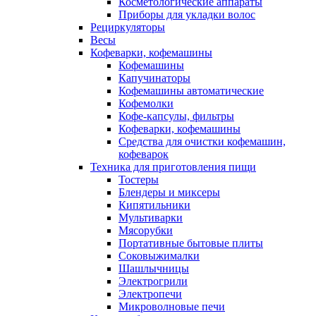
Косметологические аппараты
Приборы для укладки волос
Рециркуляторы
Весы
Кофеварки, кофемашины
Кофемашины
Капучинаторы
Кофемашины автоматические
Кофемолки
Кофе-капсулы, фильтры
Кофеварки, кофемашины
Средства для очистки кофемашин,
кофеварок
Техника для приготовления пищи
Тостеры
Блендеры и миксеры
Кипятильники
Мультиварки
Мясорубки
Портативные бытовые плиты
Соковыжималки
Шашлычницы
Электрогрили
Электропечи
Микроволновые печи