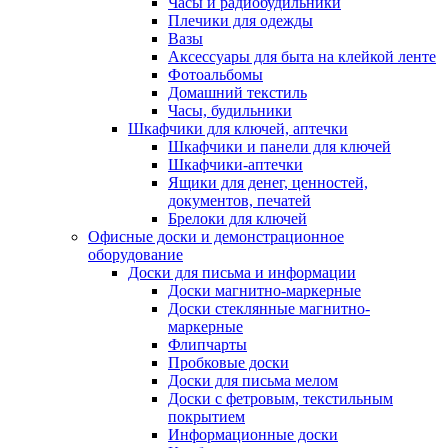
Часы и радиобудильники
Плечики для одежды
Вазы
Аксессуары для быта на клейкой ленте
Фотоальбомы
Домашний текстиль
Часы, будильники
Шкафчики для ключей, аптечки
Шкафчики и панели для ключей
Шкафчики-аптечки
Ящики для денег, ценностей,
документов, печатей
Брелоки для ключей
Офисные доски и демонстрационное
оборудование
Доски для письма и информации
Доски магнитно-маркерные
Доски стеклянные магнитно-
маркерные
Флипчарты
Пробковые доски
Доски для письма мелом
Доски с фетровым, текстильным
покрытием
Информационные доски