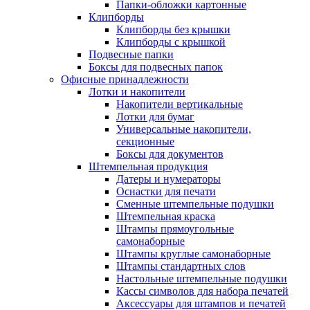
Папки-обложки картонные
Клипборды
Клипборды без крышки
Клипборды с крышкой
Подвесные папки
Боксы для подвесных папок
Офисные принадлежности
Лотки и накопители
Накопители вертикальные
Лотки для бумаг
Универсальные накопители,
секционные
Боксы для документов
Штемпельная продукция
Датеры и нумераторы
Оснастки для печати
Сменные штемпельные подушки
Штемпельная краска
Штампы прямоугольные
самонаборные
Штампы круглые самонаборные
Штампы стандартных слов
Настольные штемпельные подушки
Кассы символов для набора печатей
Аксессуары для штампов и печатей