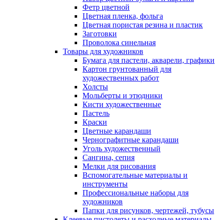
Фетр цветной
Цветная пленка, фольга
Цветная пористая резина и пластик
Заготовки
Проволока синельная
Товары для художников
Бумага для пастели, акварели, графики
Картон грунтованный для
художественных работ
Холсты
Мольберты и этюдники
Кисти художественные
Пастель
Краски
Цветные карандаши
Чернографитные карандаши
Уголь художественный
Сангина, сепия
Мелки для рисования
Вспомогательные материалы и
инструменты
Профессиональные наборы для
художников
Папки для рисунков, чертежей, тубусы
Клеевые пистолеты и расходные материалы