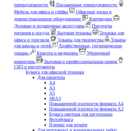
принадлежности
Письменные принадлежности
Мебель для офиса и сейфы
Офисные доски и
демонстрационное оборудование
Картриджи
Деловые и подарочные аксессуары
Продукты
питания и посуда
Бытовая техника
Техника для
офиса и торговли
Товары для творчества
Товары
для школы и детей
Хозяйственные, гигиенические
товары
Красота и медицина
Уборочный
инвентарь
Бытовая и профессиональная химия
СИЗ и инструменты
Бумага для офисной техники
Для принтера
А4
А3
А5
SRA3
Повышенной плотности формата А4
Повышенной плотности формата А3
Бумага цветная для оргтехники
Фотобумага
Пленки для печати
Для чертежных и копировальных работ