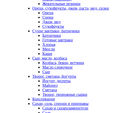
Жевательные резинки
Орехи, сухофрукты, джем, паста, мед, снэки
Орехи
Снеки
Джем, мед
Сухофрукты
Сухие завтраки, батончики
Батончики
Готовые завтраки
Хлопья
Мюсли
Каши
Сыр, масло, колбаса
Колбаса, бекон, ветчина
Масло сливочное
Сыр
Творог, сметана, йогурты
Йогурт, десерты
Майонез
Сметана
Творог, творожные сырки
Консервация
Сахар, соль, специи и приправы
Сахар и сахарозаменители
Соль