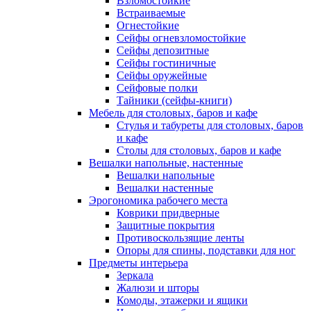
Взломостойкие
Встраиваемые
Огнестойкие
Сейфы огневзломостойкие
Сейфы депозитные
Сейфы гостиничные
Сейфы оружейные
Сейфовые полки
Тайники (сейфы-книги)
Мебель для столовых, баров и кафе
Стулья и табуреты для столовых, баров
и кафе
Столы для столовых, баров и кафе
Вешалки напольные, настенные
Вешалки напольные
Вешалки настенные
Эрогономика рабочего места
Коврики придверные
Защитные покрытия
Противоскользящие ленты
Опоры для спины, подставки для ног
Предметы интерьера
Зеркала
Жалюзи и шторы
Комоды, этажерки и ящики