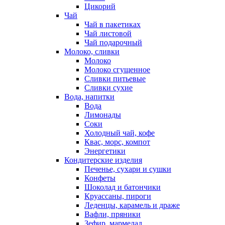
Цикорий
Чай
Чай в пакетиках
Чай листовой
Чай подарочный
Молоко, сливки
Молоко
Молоко сгущенное
Сливки питьевые
Сливки сухие
Вода, напитки
Вода
Лимонады
Соки
Холодный чай, кофе
Квас, морс, компот
Энергетики
Кондитерские изделия
Печенье, сухари и сушки
Конфеты
Шоколад и батончики
Круассаны, пироги
Леденцы, карамель и драже
Вафли, пряники
Зефир, мармелад