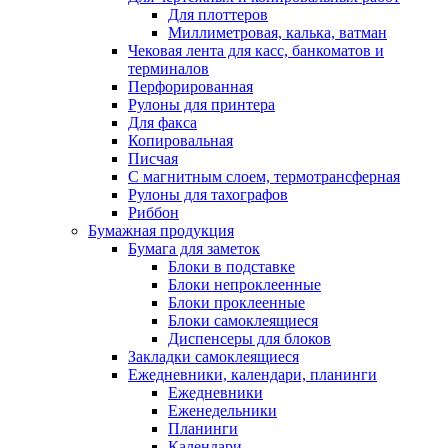
Для плоттеров
Миллиметровая, калька, ватман
Чековая лента для касс, банкоматов и
терминалов
Перфорированная
Рулоны для принтера
Для факса
Копировальная
Писчая
С магнитным слоем, термотрансферная
Рулоны для тахографов
Риббон
Бумажная продукция
Бумага для заметок
Блоки в подставке
Блоки непроклеенные
Блоки проклеенные
Блоки самоклеящиеся
Диспенсеры для блоков
Закладки самоклеящиеся
Ежедневники, календари, планинги
Ежедневники
Еженедельники
Планинги
Календари