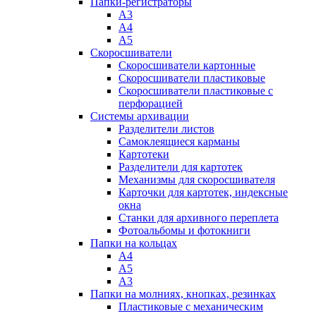
Папки-регистраторы
А3
А4
А5
Скоросшиватели
Скоросшиватели картонные
Скоросшиватели пластиковые
Скоросшиватели пластиковые с
перфорацией
Системы архивации
Разделители листов
Самоклеящиеся карманы
Картотеки
Разделители для картотек
Механизмы для скоросшивателя
Карточки для картотек, индексные
окна
Станки для архивного переплета
Фотоальбомы и фотокниги
Папки на кольцах
А4
А5
А3
Папки на молниях, кнопках, резинках
Пластиковые с механическим