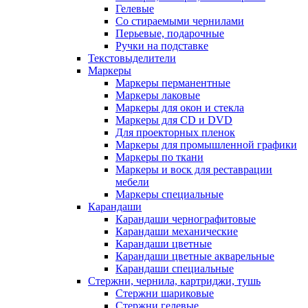
Гелевые
Со стираемыми чернилами
Перьевые, подарочные
Ручки на подставке
Текстовыделители
Маркеры
Маркеры перманентные
Маркеры лаковые
Маркеры для окон и стекла
Маркеры для CD и DVD
Для проекторных пленок
Маркеры для промышленной графики
Маркеры по ткани
Маркеры и воск для реставрации
мебели
Маркеры специальные
Карандаши
Карандаши чернографитовые
Карандаши механические
Карандаши цветные
Карандаши цветные акварельные
Карандаши специальные
Стержни, чернила, картриджи, тушь
Стержни шариковые
Стержни гелевые