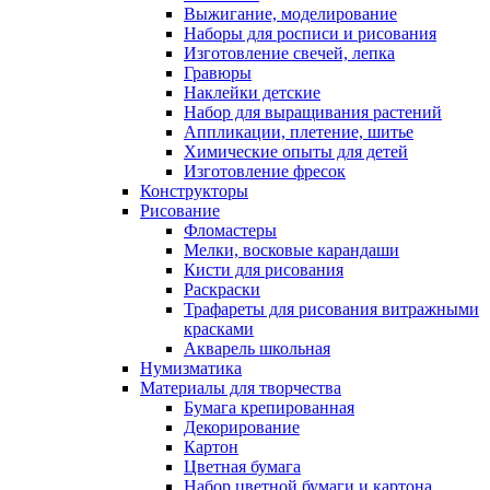
Выжигание, моделирование
Наборы для росписи и рисования
Изготовление свечей, лепка
Гравюры
Наклейки детские
Набор для выращивания растений
Аппликации, плетение, шитье
Химические опыты для детей
Изготовление фресок
Конструкторы
Рисование
Фломастеры
Мелки, восковые карандаши
Кисти для рисования
Раскраски
Трафареты для рисования витражными
красками
Акварель школьная
Нумизматика
Материалы для творчества
Бумага крепированная
Декорирование
Картон
Цветная бумага
Набор цветной бумаги и картона