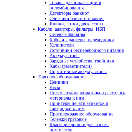
Товары для инкассации и
опломбирования
Детекторы банкнот
Счетчики банкнот и монет
Ящики, лотки для кассира
Кабели, адаптеры, фильтры, ИБП
Сетевые фильтры
Кабели, адаптеры, переходники
Удлинители
Источники бесперебойного питания
Аккумуляторы
Зарядные устройства, тройники
Хабы (разветвители)
Портативные аккумуляторы
Торговое оборудование
Ценники
Весы
Пистолеты-маркираторы и расходные
материалы к ним
Принтеры печати этикеток и
картриджи к ним
Противокражное оборудование
Тележки грузовые
Красящие ролики для этикет-
пистолетов