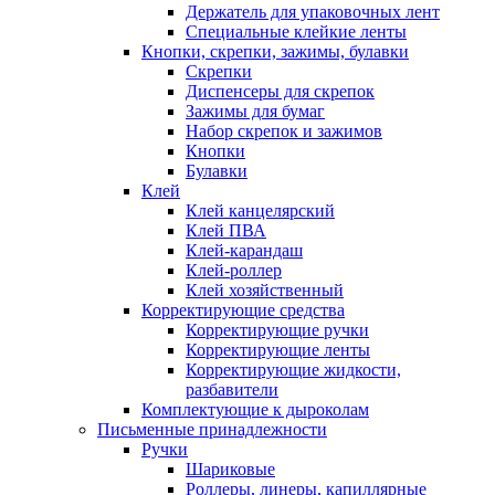
Держатель для упаковочных лент
Специальные клейкие ленты
Кнопки, скрепки, зажимы, булавки
Скрепки
Диспенсеры для скрепок
Зажимы для бумаг
Набор скрепок и зажимов
Кнопки
Булавки
Клей
Клей канцелярский
Клей ПВА
Клей-карандаш
Клей-роллер
Клей хозяйственный
Корректирующие средства
Корректирующие ручки
Корректирующие ленты
Корректирующие жидкости,
разбавители
Комплектующие к дыроколам
Письменные принадлежности
Ручки
Шариковые
Роллеры, линеры, капиллярные