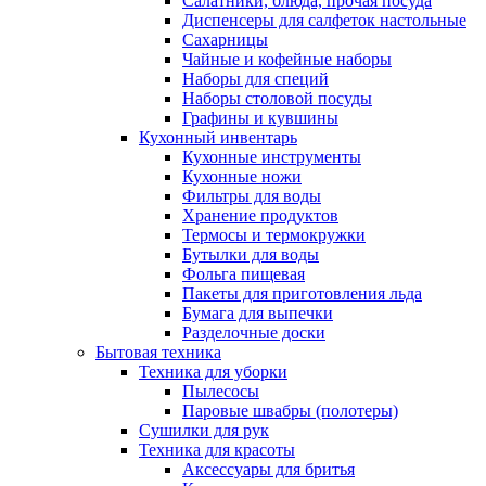
Салатники, блюда, прочая посуда
Диспенсеры для салфеток настольные
Сахарницы
Чайные и кофейные наборы
Наборы для специй
Наборы столовой посуды
Графины и кувшины
Кухонный инвентарь
Кухонные инструменты
Кухонные ножи
Фильтры для воды
Хранение продуктов
Термосы и термокружки
Бутылки для воды
Фольга пищевая
Пакеты для приготовления льда
Бумага для выпечки
Разделочные доски
Бытовая техника
Техника для уборки
Пылесосы
Паровые швабры (полотеры)
Сушилки для рук
Техника для красоты
Аксессуары для бритья