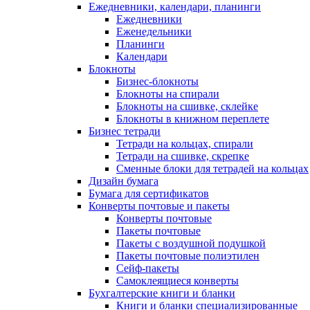
Ежедневники, календари, планинги
Ежедневники
Еженедельники
Планинги
Календари
Блокноты
Бизнес-блокноты
Блокноты на спирали
Блокноты на сшивке, склейке
Блокноты в книжном переплете
Бизнес тетради
Тетради на кольцах, спирали
Тетради на сшивке, скрепке
Сменные блоки для тетрадей на кольцах
Дизайн бумага
Бумага для сертификатов
Конверты почтовые и пакеты
Конверты почтовые
Пакеты почтовые
Пакеты с воздушной подушкой
Пакеты почтовые полиэтилен
Сейф-пакеты
Самоклеящиеся конверты
Бухгалтерские книги и бланки
Книги и бланки специализированные