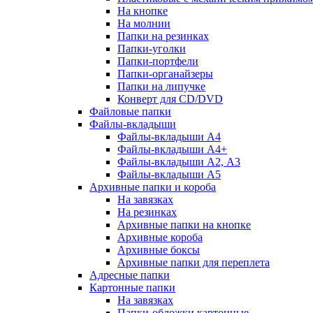
На кнопке
На молнии
Папки на резинках
Папки-уголки
Папки-портфели
Папки-органайзеры
Папки на липучке
Конверт для CD/DVD
Файловые папки
Файлы-вкладыши
Файлы-вкладыши А4
Файлы-вкладыши А4+
Файлы-вкладыши А2, А3
Файлы-вкладыши А5
Архивные папки и короба
На завязках
На резинках
Архивные папки на кнопке
Архивные короба
Архивные боксы
Архивные папки для переплета
Адресные папки
Картонные папки
На завязках
Папки-обложки картонные