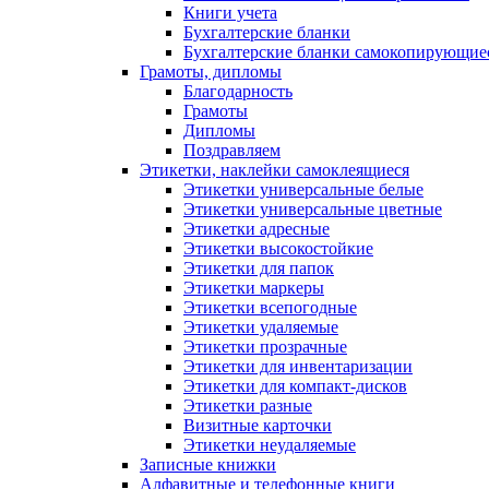
Книги учета
Бухгалтерские бланки
Бухгалтерские бланки самокопирующие
Грамоты, дипломы
Благодарность
Грамоты
Дипломы
Поздравляем
Этикетки, наклейки самоклеящиеся
Этикетки универсальные белые
Этикетки универсальные цветные
Этикетки адресные
Этикетки высокостойкие
Этикетки для папок
Этикетки маркеры
Этикетки всепогодные
Этикетки удаляемые
Этикетки прозрачные
Этикетки для инвентаризации
Этикетки для компакт-дисков
Этикетки разные
Визитные карточки
Этикетки неудаляемые
Записные книжки
Алфавитные и телефонные книги