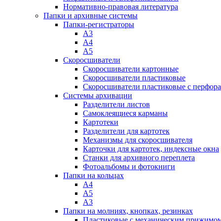
Нормативно-правовая литература
Папки и архивные системы
Папки-регистраторы
А3
А4
А5
Скоросшиватели
Скоросшиватели картонные
Скоросшиватели пластиковые
Скоросшиватели пластиковые с перфор
Системы архивации
Разделители листов
Самоклеящиеся карманы
Картотеки
Разделители для картотек
Механизмы для скоросшивателя
Карточки для картотек, индексные окна
Станки для архивного переплета
Фотоальбомы и фотокниги
Папки на кольцах
А4
А5
А3
Папки на молниях, кнопках, резинках
Пластиковые с механическим прижимо