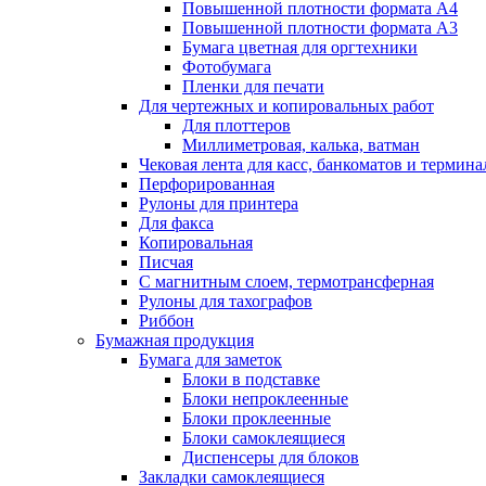
Повышенной плотности формата А4
Повышенной плотности формата А3
Бумага цветная для оргтехники
Фотобумага
Пленки для печати
Для чертежных и копировальных работ
Для плоттеров
Миллиметровая, калька, ватман
Чековая лента для касс, банкоматов и термина
Перфорированная
Рулоны для принтера
Для факса
Копировальная
Писчая
С магнитным слоем, термотрансферная
Рулоны для тахографов
Риббон
Бумажная продукция
Бумага для заметок
Блоки в подставке
Блоки непроклеенные
Блоки проклеенные
Блоки самоклеящиеся
Диспенсеры для блоков
Закладки самоклеящиеся