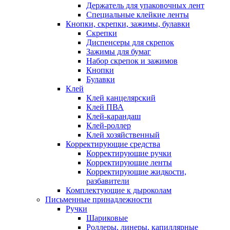
Держатель для упаковочных лент
Специальные клейкие ленты
Кнопки, скрепки, зажимы, булавки
Скрепки
Диспенсеры для скрепок
Зажимы для бумаг
Набор скрепок и зажимов
Кнопки
Булавки
Клей
Клей канцелярский
Клей ПВА
Клей-карандаш
Клей-роллер
Клей хозяйственный
Корректирующие средства
Корректирующие ручки
Корректирующие ленты
Корректирующие жидкости,
разбавители
Комплектующие к дыроколам
Письменные принадлежности
Ручки
Шариковые
Роллеры, линеры, капиллярные