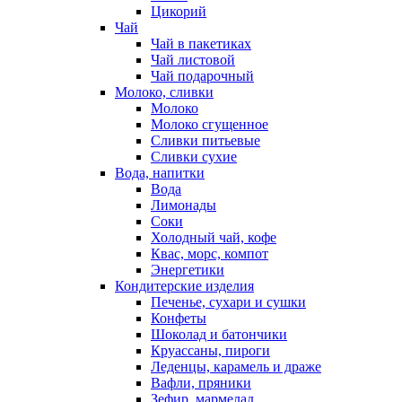
Цикорий
Чай
Чай в пакетиках
Чай листовой
Чай подарочный
Молоко, сливки
Молоко
Молоко сгущенное
Сливки питьевые
Сливки сухие
Вода, напитки
Вода
Лимонады
Соки
Холодный чай, кофе
Квас, морс, компот
Энергетики
Кондитерские изделия
Печенье, сухари и сушки
Конфеты
Шоколад и батончики
Круассаны, пироги
Леденцы, карамель и драже
Вафли, пряники
Зефир, мармелад