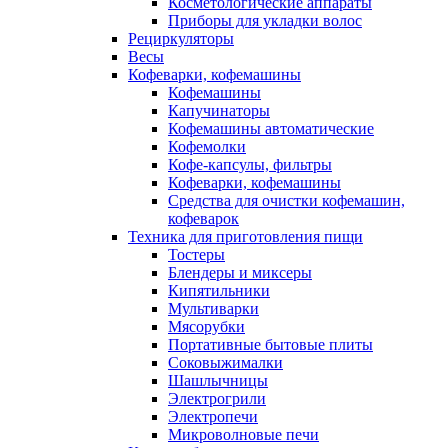
Косметологические аппараты
Приборы для укладки волос
Рециркуляторы
Весы
Кофеварки, кофемашины
Кофемашины
Капучинаторы
Кофемашины автоматические
Кофемолки
Кофе-капсулы, фильтры
Кофеварки, кофемашины
Средства для очистки кофемашин,
кофеварок
Техника для приготовления пищи
Тостеры
Блендеры и миксеры
Кипятильники
Мультиварки
Мясорубки
Портативные бытовые плиты
Соковыжималки
Шашлычницы
Электрогрили
Электропечи
Микроволновые печи