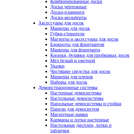
Комбинированные доски
Доски чертежные
Доски-планинги
Доски-мольберты
Аксессуары для досок
Маркеры для досок
Губки-стиратели
Магниты и аксессуары для досок
Блокноты для флипчартов
Маркеры для флипчарта
Кнопки, булавки для пробковых досок
Мел белый и цветной
Указки
Чистящие средства для досок
Маркеры для пленок
Наборы для досок
Демонстрационные системы
Настенные демосистемы
Настольные демосистемы
Напольные демосистемы и стойки
Панели для демосистем
Магнитные рамки
Карманы и лотки настенные
Настольные дисплеи, лотки и
таблички