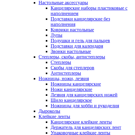
Настольные аксессуары
Канцелярские наборы пластиковые с
наполнением
Подставки канцелярские без
наполнения
Коврики настольные
Лупы
Подушки и гель для пальцев
Подставки для календаря
Звонки настольные
Степлеры, скобы, антистеплеры
Степлеры
Скобы для степлеров
Антистеплеры
Ножницы, ножи, лезвия
Ножницы канцелярские
Ножи канцелярские
Лезвия для канцелярских ножей
Шило канцелярское
Ножницы для хобби и рукоделия
Дыроколы
Клейкие ленты
Канцелярские клейкие ленты
Держатель для канцелярских лент
Упаковочные клейкие ленты