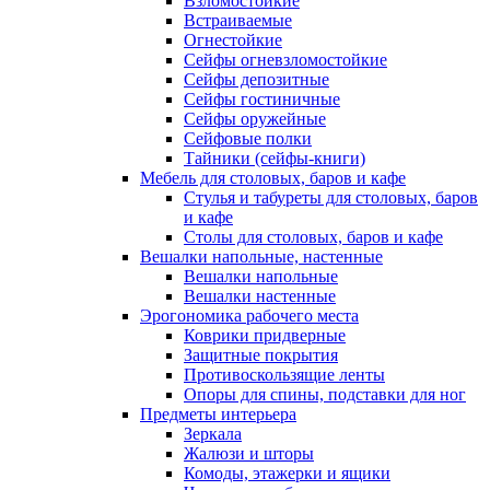
Взломостойкие
Встраиваемые
Огнестойкие
Сейфы огневзломостойкие
Сейфы депозитные
Сейфы гостиничные
Сейфы оружейные
Сейфовые полки
Тайники (сейфы-книги)
Мебель для столовых, баров и кафе
Стулья и табуреты для столовых, баров
и кафе
Столы для столовых, баров и кафе
Вешалки напольные, настенные
Вешалки напольные
Вешалки настенные
Эрогономика рабочего места
Коврики придверные
Защитные покрытия
Противоскользящие ленты
Опоры для спины, подставки для ног
Предметы интерьера
Зеркала
Жалюзи и шторы
Комоды, этажерки и ящики