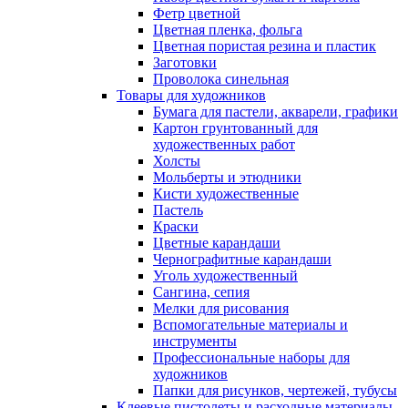
Фетр цветной
Цветная пленка, фольга
Цветная пористая резина и пластик
Заготовки
Проволока синельная
Товары для художников
Бумага для пастели, акварели, графики
Картон грунтованный для
художественных работ
Холсты
Мольберты и этюдники
Кисти художественные
Пастель
Краски
Цветные карандаши
Чернографитные карандаши
Уголь художественный
Сангина, сепия
Мелки для рисования
Вспомогательные материалы и
инструменты
Профессиональные наборы для
художников
Папки для рисунков, чертежей, тубусы
Клеевые пистолеты и расходные материалы