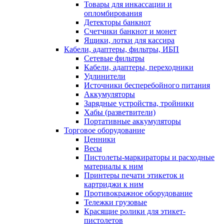
Товары для инкассации и
опломбирования
Детекторы банкнот
Счетчики банкнот и монет
Ящики, лотки для кассира
Кабели, адаптеры, фильтры, ИБП
Сетевые фильтры
Кабели, адаптеры, переходники
Удлинители
Источники бесперебойного питания
Аккумуляторы
Зарядные устройства, тройники
Хабы (разветвители)
Портативные аккумуляторы
Торговое оборудование
Ценники
Весы
Пистолеты-маркираторы и расходные
материалы к ним
Принтеры печати этикеток и
картриджи к ним
Противокражное оборудование
Тележки грузовые
Красящие ролики для этикет-
пистолетов