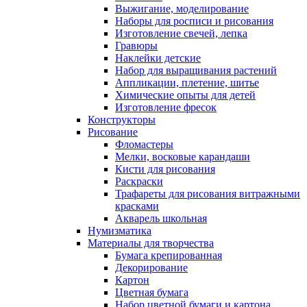
Выжигание, моделирование
Наборы для росписи и рисования
Изготовление свечей, лепка
Гравюры
Наклейки детские
Набор для выращивания растений
Аппликации, плетение, шитье
Химические опыты для детей
Изготовление фресок
Конструкторы
Рисование
Фломастеры
Мелки, восковые карандаши
Кисти для рисования
Раскраски
Трафареты для рисования витражными
красками
Акварель школьная
Нумизматика
Материалы для творчества
Бумага крепированная
Декорирование
Картон
Цветная бумага
Набор цветной бумаги и картона