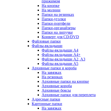
прижимом
На кнопке
На молнии
Папки на резинках
Папки-уголки
Папки-портфели
Папки-органайзеры
Папки на липучке
Конверт для CD/DVD
Файловые папки
Файлы-вкладыши
Файлы-вкладыши А4
Файлы-вкладыши А4+
Файлы-вкладыши А2, А3
Файлы-вкладыши А5
Архивные папки и короба
На завязках
На резинках
Архивные папки на кнопке
Архивные короба
Архивные боксы
Архивные папки для переплета
Адресные папки
Картонные папки
На завязках