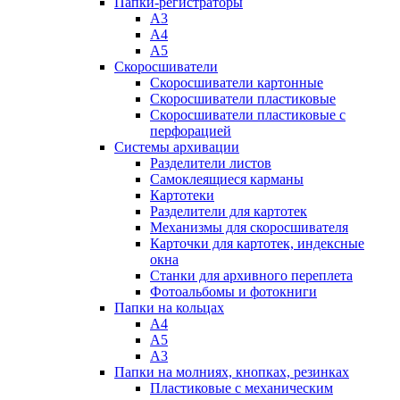
Папки-регистраторы
А3
А4
А5
Скоросшиватели
Скоросшиватели картонные
Скоросшиватели пластиковые
Скоросшиватели пластиковые с
перфорацией
Системы архивации
Разделители листов
Самоклеящиеся карманы
Картотеки
Разделители для картотек
Механизмы для скоросшивателя
Карточки для картотек, индексные
окна
Станки для архивного переплета
Фотоальбомы и фотокниги
Папки на кольцах
А4
А5
А3
Папки на молниях, кнопках, резинках
Пластиковые с механическим