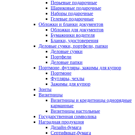
Перьевые подарочные
Шариковые подарочные
Наборы подарочные
Гелевые подарочные
Обложки и бланки документов
Обложки для документов
Бумажники водителя
Бланки, удостоверения
Деловые сумки, портфели, папки
Деловые сумки
Портфели
Деловые папки
Портмоне, футляры, зажимы для купюр
Портмоне
Футляры, чехлы
Зажимы для купюр
Зонты
Визитницы
Визитницы и кредитницы однорядные
карманные
Визитницы настольные
Государственная символика
Наградная продукция
Дизайн-бумага
Сертификат-бумага