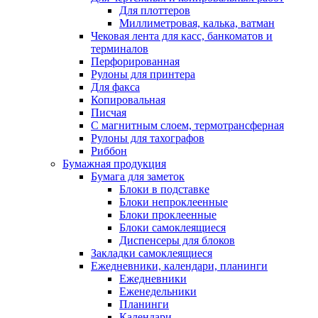
Для плоттеров
Миллиметровая, калька, ватман
Чековая лента для касс, банкоматов и
терминалов
Перфорированная
Рулоны для принтера
Для факса
Копировальная
Писчая
С магнитным слоем, термотрансферная
Рулоны для тахографов
Риббон
Бумажная продукция
Бумага для заметок
Блоки в подставке
Блоки непроклеенные
Блоки проклеенные
Блоки самоклеящиеся
Диспенсеры для блоков
Закладки самоклеящиеся
Ежедневники, календари, планинги
Ежедневники
Еженедельники
Планинги
Календари