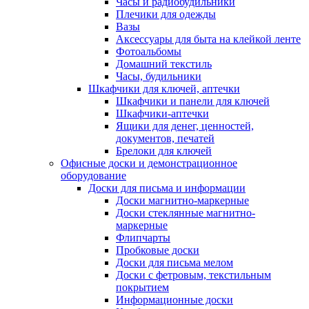
Часы и радиобудильники
Плечики для одежды
Вазы
Аксессуары для быта на клейкой ленте
Фотоальбомы
Домашний текстиль
Часы, будильники
Шкафчики для ключей, аптечки
Шкафчики и панели для ключей
Шкафчики-аптечки
Ящики для денег, ценностей,
документов, печатей
Брелоки для ключей
Офисные доски и демонстрационное
оборудование
Доски для письма и информации
Доски магнитно-маркерные
Доски стеклянные магнитно-
маркерные
Флипчарты
Пробковые доски
Доски для письма мелом
Доски с фетровым, текстильным
покрытием
Информационные доски