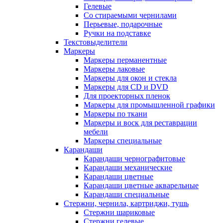
Гелевые
Со стираемыми чернилами
Перьевые, подарочные
Ручки на подставке
Текстовыделители
Маркеры
Маркеры перманентные
Маркеры лаковые
Маркеры для окон и стекла
Маркеры для CD и DVD
Для проекторных пленок
Маркеры для промышленной графики
Маркеры по ткани
Маркеры и воск для реставрации
мебели
Маркеры специальные
Карандаши
Карандаши чернографитовые
Карандаши механические
Карандаши цветные
Карандаши цветные акварельные
Карандаши специальные
Стержни, чернила, картриджи, тушь
Стержни шариковые
Стержни гелевые