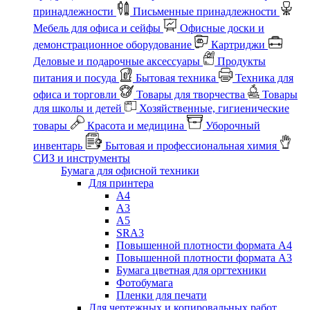
принадлежности
Письменные принадлежности
Мебель для офиса и сейфы
Офисные доски и
демонстрационное оборудование
Картриджи
Деловые и подарочные аксессуары
Продукты
питания и посуда
Бытовая техника
Техника для
офиса и торговли
Товары для творчества
Товары
для школы и детей
Хозяйственные, гигиенические
товары
Красота и медицина
Уборочный
инвентарь
Бытовая и профессиональная химия
СИЗ и инструменты
Бумага для офисной техники
Для принтера
А4
А3
А5
SRA3
Повышенной плотности формата А4
Повышенной плотности формата А3
Бумага цветная для оргтехники
Фотобумага
Пленки для печати
Для чертежных и копировальных работ