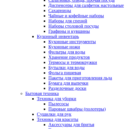
Салатники, блюда, прочая посуда
Диспенсеры для салфеток настольные
Сахарницы
Чайные и кофейные наборы
Наборы для специй
Наборы столовой посуды
Графины и кувшины
Кухонный инвентарь
Кухонные инструменты
Кухонные ножи
Фильтры для воды
Хранение продуктов
Термосы и термокружки
Бутылки для воды
Фольга пищевая
Пакеты для приготовления льда
Бумага для выпечки
Разделочные доски
Бытовая техника
Техника для уборки
Пылесосы
Паровые швабры (полотеры)
Сушилки для рук
Техника для красоты
Аксессуары для бритья