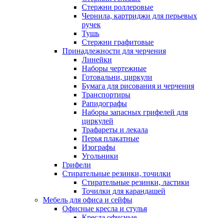
Стержни роллеровые
Чернила, картриджи для перьевых
ручек
Тушь
Стержни графитовые
Принадлежности для черчения
Линейки
Наборы чертежные
Готовальни, циркули
Бумага для рисования и черчения
Транспортиры
Рапидографы
Наборы запасных грифелей для
циркулей
Трафареты и лекала
Перья плакатные
Изографы
Угольники
Грифели
Стирательные резинки, точилки
Стирательные резинки, ластики
Точилки для карандашей
Мебель для офиса и сейфы
Офисные кресла и стулья
Кресла офисные