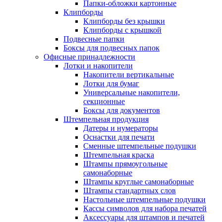
Папки-обложки картонные
Клипборды
Клипборды без крышки
Клипборды с крышкой
Подвесные папки
Боксы для подвесных папок
Офисные принадлежности
Лотки и накопители
Накопители вертикальные
Лотки для бумаг
Универсальные накопители,
секционные
Боксы для документов
Штемпельная продукция
Датеры и нумераторы
Оснастки для печати
Сменные штемпельные подушки
Штемпельная краска
Штампы прямоугольные
самонаборные
Штампы круглые самонаборные
Штампы стандартных слов
Настольные штемпельные подушки
Кассы символов для набора печатей
Аксессуары для штампов и печатей