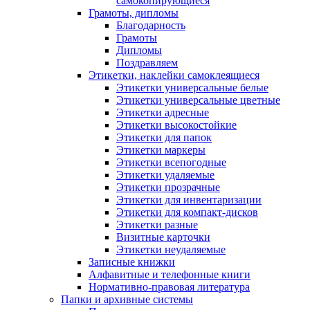
самокопирующиеся
Грамоты, дипломы
Благодарность
Грамоты
Дипломы
Поздравляем
Этикетки, наклейки самоклеящиеся
Этикетки универсальные белые
Этикетки универсальные цветные
Этикетки адресные
Этикетки высокостойкие
Этикетки для папок
Этикетки маркеры
Этикетки всепогодные
Этикетки удаляемые
Этикетки прозрачные
Этикетки для инвентаризации
Этикетки для компакт-дисков
Этикетки разные
Визитные карточки
Этикетки неудаляемые
Записные книжки
Алфавитные и телефонные книги
Нормативно-правовая литература
Папки и архивные системы