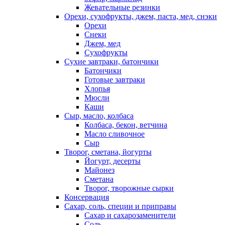
Жевательные резинки
Орехи, сухофрукты, джем, паста, мед, снэки
Орехи
Снеки
Джем, мед
Сухофрукты
Сухие завтраки, батончики
Батончики
Готовые завтраки
Хлопья
Мюсли
Каши
Сыр, масло, колбаса
Колбаса, бекон, ветчина
Масло сливочное
Сыр
Творог, сметана, йогурты
Йогурт, десерты
Майонез
Сметана
Творог, творожные сырки
Консервация
Сахар, соль, специи и приправы
Сахар и сахарозаменители
Соль