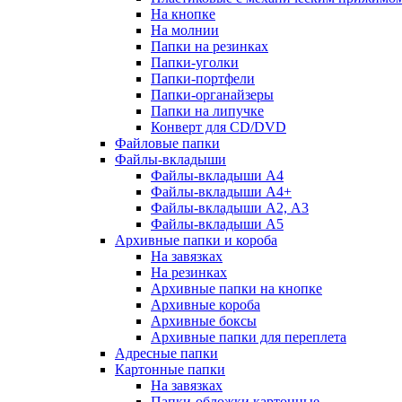
На кнопке
На молнии
Папки на резинках
Папки-уголки
Папки-портфели
Папки-органайзеры
Папки на липучке
Конверт для CD/DVD
Файловые папки
Файлы-вкладыши
Файлы-вкладыши А4
Файлы-вкладыши А4+
Файлы-вкладыши А2, А3
Файлы-вкладыши А5
Архивные папки и короба
На завязках
На резинках
Архивные папки на кнопке
Архивные короба
Архивные боксы
Архивные папки для переплета
Адресные папки
Картонные папки
На завязках
Папки-обложки картонные