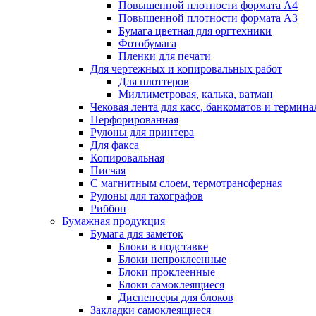
Повышенной плотности формата А4
Повышенной плотности формата А3
Бумага цветная для оргтехники
Фотобумага
Пленки для печати
Для чертежных и копировальных работ
Для плоттеров
Миллиметровая, калька, ватман
Чековая лента для касс, банкоматов и термина
Перфорированная
Рулоны для принтера
Для факса
Копировальная
Писчая
С магнитным слоем, термотрансферная
Рулоны для тахографов
Риббон
Бумажная продукция
Бумага для заметок
Блоки в подставке
Блоки непроклеенные
Блоки проклеенные
Блоки самоклеящиеся
Диспенсеры для блоков
Закладки самоклеящиеся