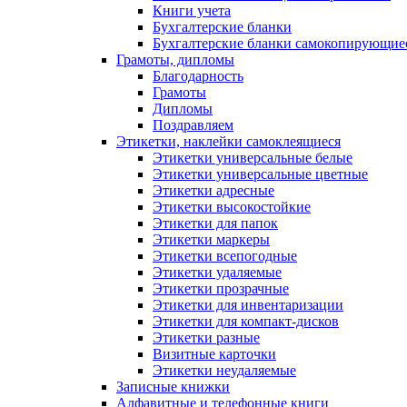
Книги учета
Бухгалтерские бланки
Бухгалтерские бланки самокопирующие
Грамоты, дипломы
Благодарность
Грамоты
Дипломы
Поздравляем
Этикетки, наклейки самоклеящиеся
Этикетки универсальные белые
Этикетки универсальные цветные
Этикетки адресные
Этикетки высокостойкие
Этикетки для папок
Этикетки маркеры
Этикетки всепогодные
Этикетки удаляемые
Этикетки прозрачные
Этикетки для инвентаризации
Этикетки для компакт-дисков
Этикетки разные
Визитные карточки
Этикетки неудаляемые
Записные книжки
Алфавитные и телефонные книги