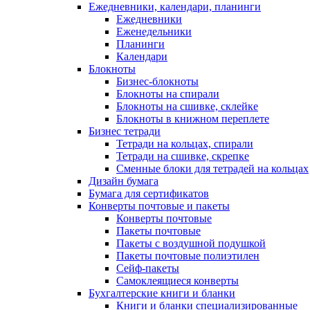
Ежедневники, календари, планинги
Ежедневники
Еженедельники
Планинги
Календари
Блокноты
Бизнес-блокноты
Блокноты на спирали
Блокноты на сшивке, склейке
Блокноты в книжном переплете
Бизнес тетради
Тетради на кольцах, спирали
Тетради на сшивке, скрепке
Сменные блоки для тетрадей на кольцах
Дизайн бумага
Бумага для сертификатов
Конверты почтовые и пакеты
Конверты почтовые
Пакеты почтовые
Пакеты с воздушной подушкой
Пакеты почтовые полиэтилен
Сейф-пакеты
Самоклеящиеся конверты
Бухгалтерские книги и бланки
Книги и бланки специализированные