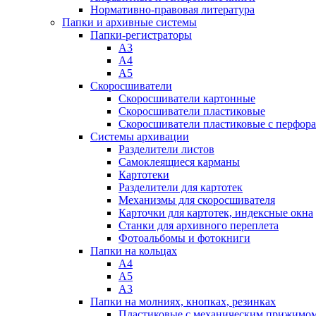
Нормативно-правовая литература
Папки и архивные системы
Папки-регистраторы
А3
А4
А5
Скоросшиватели
Скоросшиватели картонные
Скоросшиватели пластиковые
Скоросшиватели пластиковые с перфор
Системы архивации
Разделители листов
Самоклеящиеся карманы
Картотеки
Разделители для картотек
Механизмы для скоросшивателя
Карточки для картотек, индексные окна
Станки для архивного переплета
Фотоальбомы и фотокниги
Папки на кольцах
А4
А5
А3
Папки на молниях, кнопках, резинках
Пластиковые с механическим прижимо