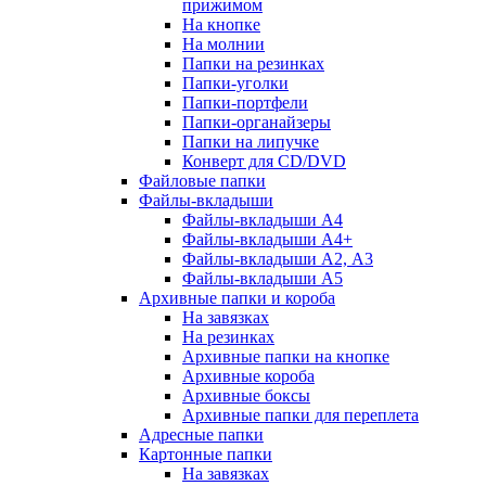
прижимом
На кнопке
На молнии
Папки на резинках
Папки-уголки
Папки-портфели
Папки-органайзеры
Папки на липучке
Конверт для CD/DVD
Файловые папки
Файлы-вкладыши
Файлы-вкладыши А4
Файлы-вкладыши А4+
Файлы-вкладыши А2, А3
Файлы-вкладыши А5
Архивные папки и короба
На завязках
На резинках
Архивные папки на кнопке
Архивные короба
Архивные боксы
Архивные папки для переплета
Адресные папки
Картонные папки
На завязках