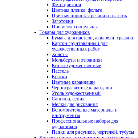
Фетр цветной
Цветная пленка, фольга
Цветная пористая резина и пластик
Заготовки
Проволока синельная
Товары для художников
Бумага для пастели, акварели, графики
Картон грунтованный для
художественных работ
Холсты
Мольберты и этюдники
Кисти художественные
Пастель
Краски
Цветные карандаши
Чернографитные карандаши
Уголь художественный
Сангина, сепия
Мелки для рисования
Вспомогательные материалы и
инструменты
Профессиональные наборы для
художников
Папки для рисунков, чертежей, тубусы
Клеевые пистолеты и расходные материалы