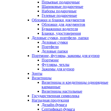
Перьевые подарочные
Шариковые подарочные
Наборы подарочные
Гелевые подарочные
Обложки и бланки документов
Обложки для документов
Бумажники водителя
Бланки, удостоверения
Деловые сумки, портфели, папки
Деловые сумки
Портфели
Деловые папки
Портмоне, футляры, зажимы для купюр
Портмоне
Футляры, чехлы
Зажимы для купюр
Зонты
Визитницы
Визитницы и кредитницы однорядные
карманные
Визитницы настольные
Государственная символика
Наградная продукция
Дизайн-бумага
Сертификат-бумага