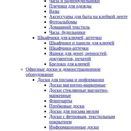
Часы и радиобудильники
Плечики для одежды
Вазы
Аксессуары для быта на клейкой ленте
Фотоальбомы
Домашний текстиль
Часы, будильники
Шкафчики для ключей, аптечки
Шкафчики и панели для ключей
Шкафчики-аптечки
Ящики для денег, ценностей,
документов, печатей
Брелоки для ключей
Офисные доски и демонстрационное
оборудование
Доски для письма и информации
Доски магнитно-маркерные
Доски стеклянные магнитно-
маркерные
Флипчарты
Пробковые доски
Доски для письма мелом
Доски с фетровым, текстильным
покрытием
Информационные доски