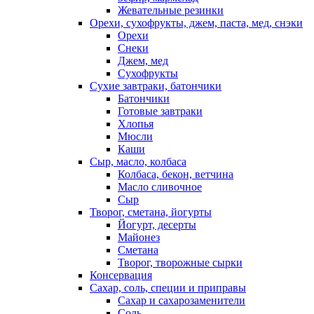
Жевательные резинки
Орехи, сухофрукты, джем, паста, мед, снэки
Орехи
Снеки
Джем, мед
Сухофрукты
Сухие завтраки, батончики
Батончики
Готовые завтраки
Хлопья
Мюсли
Каши
Сыр, масло, колбаса
Колбаса, бекон, ветчина
Масло сливочное
Сыр
Творог, сметана, йогурты
Йогурт, десерты
Майонез
Сметана
Творог, творожные сырки
Консервация
Сахар, соль, специи и приправы
Сахар и сахарозаменители
Соль