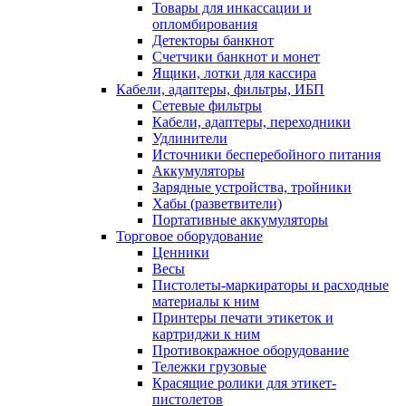
Товары для инкассации и
опломбирования
Детекторы банкнот
Счетчики банкнот и монет
Ящики, лотки для кассира
Кабели, адаптеры, фильтры, ИБП
Сетевые фильтры
Кабели, адаптеры, переходники
Удлинители
Источники бесперебойного питания
Аккумуляторы
Зарядные устройства, тройники
Хабы (разветвители)
Портативные аккумуляторы
Торговое оборудование
Ценники
Весы
Пистолеты-маркираторы и расходные
материалы к ним
Принтеры печати этикеток и
картриджи к ним
Противокражное оборудование
Тележки грузовые
Красящие ролики для этикет-
пистолетов