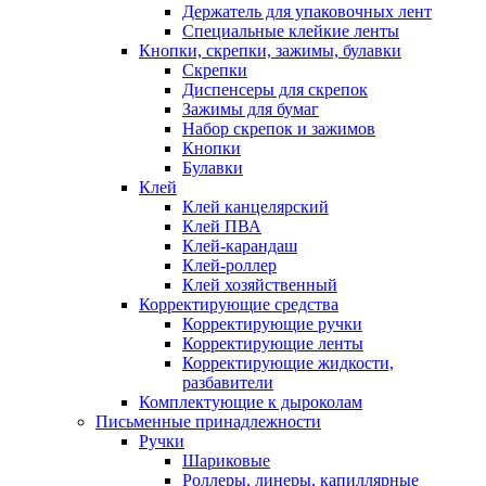
Держатель для упаковочных лент
Специальные клейкие ленты
Кнопки, скрепки, зажимы, булавки
Скрепки
Диспенсеры для скрепок
Зажимы для бумаг
Набор скрепок и зажимов
Кнопки
Булавки
Клей
Клей канцелярский
Клей ПВА
Клей-карандаш
Клей-роллер
Клей хозяйственный
Корректирующие средства
Корректирующие ручки
Корректирующие ленты
Корректирующие жидкости,
разбавители
Комплектующие к дыроколам
Письменные принадлежности
Ручки
Шариковые
Роллеры, линеры, капиллярные