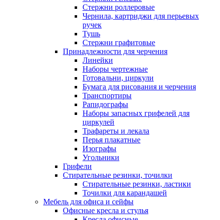
Стержни роллеровые
Чернила, картриджи для перьевых
ручек
Тушь
Стержни графитовые
Принадлежности для черчения
Линейки
Наборы чертежные
Готовальни, циркули
Бумага для рисования и черчения
Транспортиры
Рапидографы
Наборы запасных грифелей для
циркулей
Трафареты и лекала
Перья плакатные
Изографы
Угольники
Грифели
Стирательные резинки, точилки
Стирательные резинки, ластики
Точилки для карандашей
Мебель для офиса и сейфы
Офисные кресла и стулья
Кресла офисные