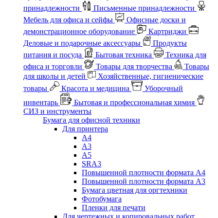
принадлежности
Письменные принадлежности
Мебель для офиса и сейфы
Офисные доски и
демонстрационное оборудование
Картриджи
Деловые и подарочные аксессуары
Продукты
питания и посуда
Бытовая техника
Техника для
офиса и торговли
Товары для творчества
Товары
для школы и детей
Хозяйственные, гигиенические
товары
Красота и медицина
Уборочный
инвентарь
Бытовая и профессиональная химия
СИЗ и инструменты
Бумага для офисной техники
Для принтера
А4
А3
А5
SRA3
Повышенной плотности формата А4
Повышенной плотности формата А3
Бумага цветная для оргтехники
Фотобумага
Пленки для печати
Для чертежных и копировальных работ