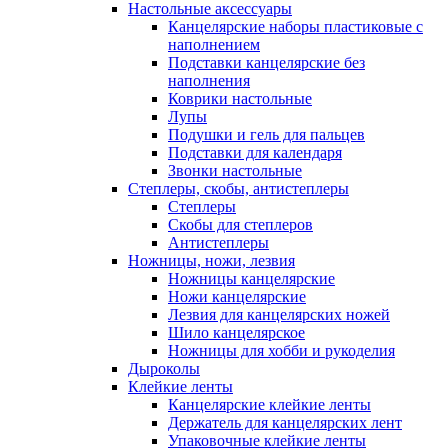
Настольные аксессуары
Канцелярские наборы пластиковые с
наполнением
Подставки канцелярские без
наполнения
Коврики настольные
Лупы
Подушки и гель для пальцев
Подставки для календаря
Звонки настольные
Степлеры, скобы, антистеплеры
Степлеры
Скобы для степлеров
Антистеплеры
Ножницы, ножи, лезвия
Ножницы канцелярские
Ножи канцелярские
Лезвия для канцелярских ножей
Шило канцелярское
Ножницы для хобби и рукоделия
Дыроколы
Клейкие ленты
Канцелярские клейкие ленты
Держатель для канцелярских лент
Упаковочные клейкие ленты