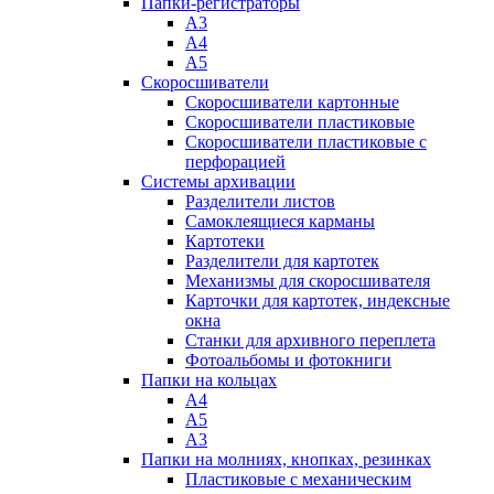
Папки-регистраторы
А3
А4
А5
Скоросшиватели
Скоросшиватели картонные
Скоросшиватели пластиковые
Скоросшиватели пластиковые с
перфорацией
Системы архивации
Разделители листов
Самоклеящиеся карманы
Картотеки
Разделители для картотек
Механизмы для скоросшивателя
Карточки для картотек, индексные
окна
Станки для архивного переплета
Фотоальбомы и фотокниги
Папки на кольцах
А4
А5
А3
Папки на молниях, кнопках, резинках
Пластиковые с механическим