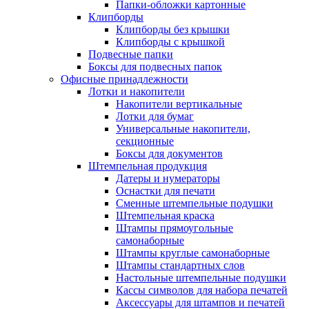
Папки-обложки картонные
Клипборды
Клипборды без крышки
Клипборды с крышкой
Подвесные папки
Боксы для подвесных папок
Офисные принадлежности
Лотки и накопители
Накопители вертикальные
Лотки для бумаг
Универсальные накопители,
секционные
Боксы для документов
Штемпельная продукция
Датеры и нумераторы
Оснастки для печати
Сменные штемпельные подушки
Штемпельная краска
Штампы прямоугольные
самонаборные
Штампы круглые самонаборные
Штампы стандартных слов
Настольные штемпельные подушки
Кассы символов для набора печатей
Аксессуары для штампов и печатей