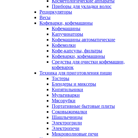
Косметологические аппараты
Приборы для укладки волос
Рециркуляторы
Весы
Кофеварки, кофемашины
Кофемашины
Капучинаторы
Кофемашины автоматические
Кофемолки
Кофе-капсулы, фильтры
Кофеварки, кофемашины
Средства для очистки кофемашин,
кофеварок
Техника для приготовления пищи
Тостеры
Блендеры и миксеры
Кипятильники
Мультиварки
Мясорубки
Портативные бытовые плиты
Соковыжималки
Шашлычницы
Электрогрили
Электропечи
Микроволновые печи