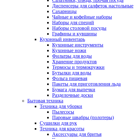
Салатники, блюда, прочая посуда
Диспенсеры для салфеток настольные
Сахарницы
Чайные и кофейные наборы
Наборы для специй
Наборы столовой посуды
Графины и кувшины
Кухонный инвентарь
Кухонные инструменты
Кухонные ножи
Фильтры для воды
Хранение продуктов
Термосы и термокружки
Бутылки для воды
Фольга пищевая
Пакеты для приготовления льда
Бумага для выпечки
Разделочные доски
Бытовая техника
Техника для уборки
Пылесосы
Паровые швабры (полотеры)
Сушилки для рук
Техника для красоты
Аксессуары для бритья