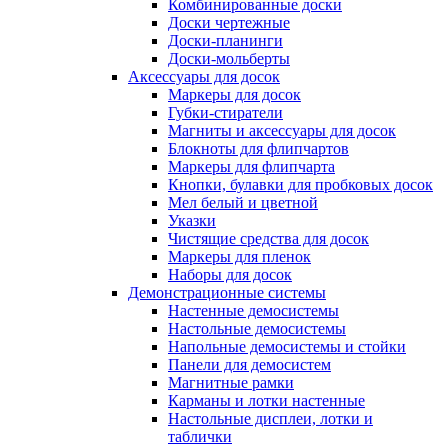
Комбинированные доски
Доски чертежные
Доски-планинги
Доски-мольберты
Аксессуары для досок
Маркеры для досок
Губки-стиратели
Магниты и аксессуары для досок
Блокноты для флипчартов
Маркеры для флипчарта
Кнопки, булавки для пробковых досок
Мел белый и цветной
Указки
Чистящие средства для досок
Маркеры для пленок
Наборы для досок
Демонстрационные системы
Настенные демосистемы
Настольные демосистемы
Напольные демосистемы и стойки
Панели для демосистем
Магнитные рамки
Карманы и лотки настенные
Настольные дисплеи, лотки и
таблички