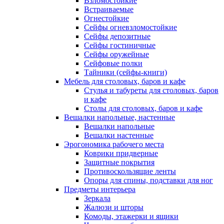
Взломостойкие
Встраиваемые
Огнестойкие
Сейфы огневзломостойкие
Сейфы депозитные
Сейфы гостиничные
Сейфы оружейные
Сейфовые полки
Тайники (сейфы-книги)
Мебель для столовых, баров и кафе
Стулья и табуреты для столовых, баров
и кафе
Столы для столовых, баров и кафе
Вешалки напольные, настенные
Вешалки напольные
Вешалки настенные
Эрогономика рабочего места
Коврики придверные
Защитные покрытия
Противоскользящие ленты
Опоры для спины, подставки для ног
Предметы интерьера
Зеркала
Жалюзи и шторы
Комоды, этажерки и ящики