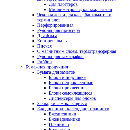
Для плоттеров
Миллиметровая, калька, ватман
Чековая лента для касс, банкоматов и
терминалов
Перфорированная
Рулоны для принтера
Для факса
Копировальная
Писчая
С магнитным слоем, термотрансферная
Рулоны для тахографов
Риббон
Бумажная продукция
Бумага для заметок
Блоки в подставке
Блоки непроклеенные
Блоки проклеенные
Блоки самоклеящиеся
Диспенсеры для блоков
Закладки самоклеящиеся
Ежедневники, календари, планинги
Ежедневники
Еженедельники
Планинги
Календари