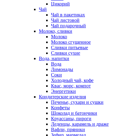
Цикорий
Чай
Чай в пакетиках
Чай листовой
Чай подарочный
Молоко, сливки
Молоко
Молоко сгущенное
Сливки питьевые
Сливки сухие
Вода, напитки
Вода
Лимонады
Соки
Холодный чай, кофе
Квас, морс, компот
Энергетики
Кондитерские изделия
Печенье, сухари и сушки
Конфеты
Шоколад и батончики
Круассаны, пироги
Леденцы, карамель и драже
Вафли, пряники
Зефир, мармелад