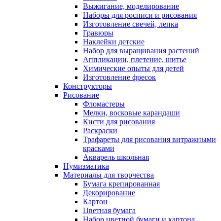
Выжигание, моделирование
Наборы для росписи и рисования
Изготовление свечей, лепка
Гравюры
Наклейки детские
Набор для выращивания растений
Аппликации, плетение, шитье
Химические опыты для детей
Изготовление фресок
Конструкторы
Рисование
Фломастеры
Мелки, восковые карандаши
Кисти для рисования
Раскраски
Трафареты для рисования витражными
красками
Акварель школьная
Нумизматика
Материалы для творчества
Бумага крепированная
Декорирование
Картон
Цветная бумага
Набор цветной бумаги и картона