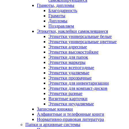
самокопирующиеся
Грамоты, дипломы
Благодарность
Грамоты
Дипломы
Поздравляем
Этикетки, наклейки самоклеящиеся
Этикетки универсальные белые
Этикетки универсальные цветные
Этикетки адресные
Этикетки высокостойкие
Этикетки для папок
Этикетки маркеры
Этикетки всепогодные
Этикетки удаляемые
Этикетки прозрачные
Этикетки для инвентаризации
Этикетки для компакт-дисков
Этикетки разные
Визитные карточки
Этикетки неудаляемые
Записные книжки
Алфавитные и телефонные книги
Нормативно-правовая литература
Папки и архивные системы