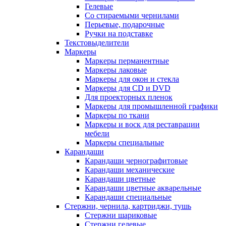
Гелевые
Со стираемыми чернилами
Перьевые, подарочные
Ручки на подставке
Текстовыделители
Маркеры
Маркеры перманентные
Маркеры лаковые
Маркеры для окон и стекла
Маркеры для CD и DVD
Для проекторных пленок
Маркеры для промышленной графики
Маркеры по ткани
Маркеры и воск для реставрации
мебели
Маркеры специальные
Карандаши
Карандаши чернографитовые
Карандаши механические
Карандаши цветные
Карандаши цветные акварельные
Карандаши специальные
Стержни, чернила, картриджи, тушь
Стержни шариковые
Стержни гелевые