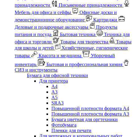
принадлежности
Письменные принадлежности
Мебель для офиса и сейфы
Офисные доски и
демонстрационное оборудование
Картриджи
Деловые и подарочные аксессуары
Продукты
питания и посуда
Бытовая техника
Техника для
офиса и торговли
Товары для творчества
Товары
для школы и детей
Хозяйственные, гигиенические
товары
Красота и медицина
Уборочный
инвентарь
Бытовая и профессиональная химия
СИЗ и инструменты
Бумага для офисной техники
Для принтера
А4
А3
А5
SRA3
Повышенной плотности формата А4
Повышенной плотности формата А3
Бумага цветная для оргтехники
Фотобумага
Пленки для печати
Для чертежных и копировальных работ