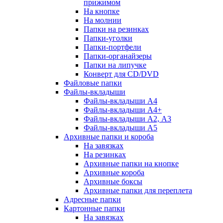
прижимом
На кнопке
На молнии
Папки на резинках
Папки-уголки
Папки-портфели
Папки-органайзеры
Папки на липучке
Конверт для CD/DVD
Файловые папки
Файлы-вкладыши
Файлы-вкладыши А4
Файлы-вкладыши А4+
Файлы-вкладыши А2, А3
Файлы-вкладыши А5
Архивные папки и короба
На завязках
На резинках
Архивные папки на кнопке
Архивные короба
Архивные боксы
Архивные папки для переплета
Адресные папки
Картонные папки
На завязках