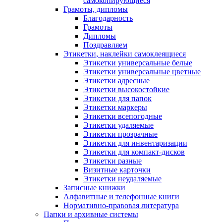
самокопирующиеся
Грамоты, дипломы
Благодарность
Грамоты
Дипломы
Поздравляем
Этикетки, наклейки самоклеящиеся
Этикетки универсальные белые
Этикетки универсальные цветные
Этикетки адресные
Этикетки высокостойкие
Этикетки для папок
Этикетки маркеры
Этикетки всепогодные
Этикетки удаляемые
Этикетки прозрачные
Этикетки для инвентаризации
Этикетки для компакт-дисков
Этикетки разные
Визитные карточки
Этикетки неудаляемые
Записные книжки
Алфавитные и телефонные книги
Нормативно-правовая литература
Папки и архивные системы