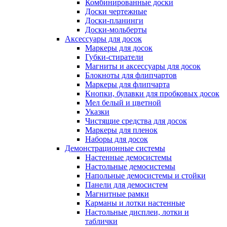
Комбинированные доски
Доски чертежные
Доски-планинги
Доски-мольберты
Аксессуары для досок
Маркеры для досок
Губки-стиратели
Магниты и аксессуары для досок
Блокноты для флипчартов
Маркеры для флипчарта
Кнопки, булавки для пробковых досок
Мел белый и цветной
Указки
Чистящие средства для досок
Маркеры для пленок
Наборы для досок
Демонстрационные системы
Настенные демосистемы
Настольные демосистемы
Напольные демосистемы и стойки
Панели для демосистем
Магнитные рамки
Карманы и лотки настенные
Настольные дисплеи, лотки и
таблички