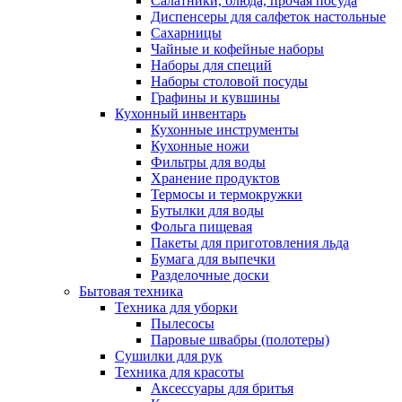
Салатники, блюда, прочая посуда
Диспенсеры для салфеток настольные
Сахарницы
Чайные и кофейные наборы
Наборы для специй
Наборы столовой посуды
Графины и кувшины
Кухонный инвентарь
Кухонные инструменты
Кухонные ножи
Фильтры для воды
Хранение продуктов
Термосы и термокружки
Бутылки для воды
Фольга пищевая
Пакеты для приготовления льда
Бумага для выпечки
Разделочные доски
Бытовая техника
Техника для уборки
Пылесосы
Паровые швабры (полотеры)
Сушилки для рук
Техника для красоты
Аксессуары для бритья