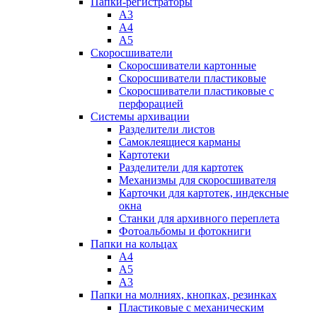
Папки-регистраторы
А3
А4
А5
Скоросшиватели
Скоросшиватели картонные
Скоросшиватели пластиковые
Скоросшиватели пластиковые с
перфорацией
Системы архивации
Разделители листов
Самоклеящиеся карманы
Картотеки
Разделители для картотек
Механизмы для скоросшивателя
Карточки для картотек, индексные
окна
Станки для архивного переплета
Фотоальбомы и фотокниги
Папки на кольцах
А4
А5
А3
Папки на молниях, кнопках, резинках
Пластиковые с механическим