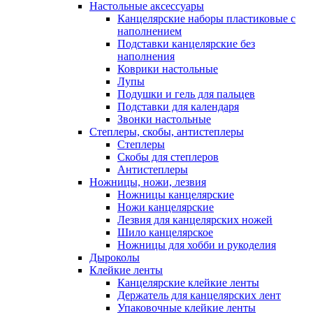
Настольные аксессуары
Канцелярские наборы пластиковые с
наполнением
Подставки канцелярские без
наполнения
Коврики настольные
Лупы
Подушки и гель для пальцев
Подставки для календаря
Звонки настольные
Степлеры, скобы, антистеплеры
Степлеры
Скобы для степлеров
Антистеплеры
Ножницы, ножи, лезвия
Ножницы канцелярские
Ножи канцелярские
Лезвия для канцелярских ножей
Шило канцелярское
Ножницы для хобби и рукоделия
Дыроколы
Клейкие ленты
Канцелярские клейкие ленты
Держатель для канцелярских лент
Упаковочные клейкие ленты