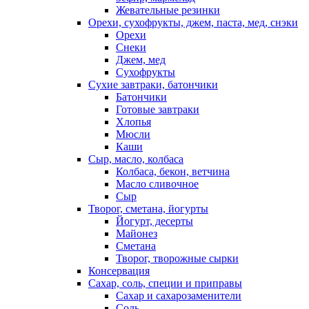
Жевательные резинки
Орехи, сухофрукты, джем, паста, мед, снэки
Орехи
Снеки
Джем, мед
Сухофрукты
Сухие завтраки, батончики
Батончики
Готовые завтраки
Хлопья
Мюсли
Каши
Сыр, масло, колбаса
Колбаса, бекон, ветчина
Масло сливочное
Сыр
Творог, сметана, йогурты
Йогурт, десерты
Майонез
Сметана
Творог, творожные сырки
Консервация
Сахар, соль, специи и приправы
Сахар и сахарозаменители
Соль