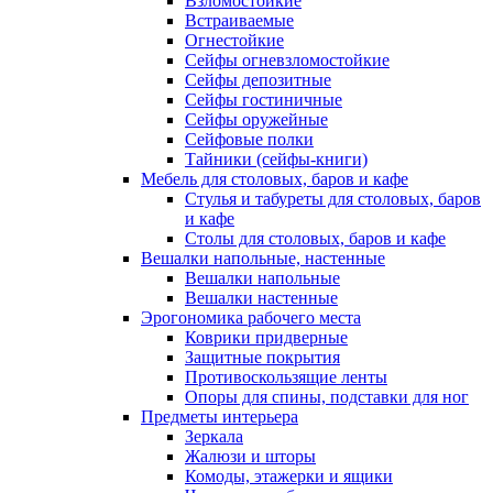
Взломостойкие
Встраиваемые
Огнестойкие
Сейфы огневзломостойкие
Сейфы депозитные
Сейфы гостиничные
Сейфы оружейные
Сейфовые полки
Тайники (сейфы-книги)
Мебель для столовых, баров и кафе
Стулья и табуреты для столовых, баров
и кафе
Столы для столовых, баров и кафе
Вешалки напольные, настенные
Вешалки напольные
Вешалки настенные
Эрогономика рабочего места
Коврики придверные
Защитные покрытия
Противоскользящие ленты
Опоры для спины, подставки для ног
Предметы интерьера
Зеркала
Жалюзи и шторы
Комоды, этажерки и ящики