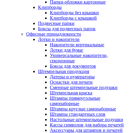
Папки-обложки картонные
Клипборды
Клипборды без крышки
Клипборды с крышкой
Подвесные папки
Боксы для подвесных папок
Офисные принадлежности
Лотки и накопители
Накопители вертикальные
Лотки для бумаг
Универсальные накопители,
секционные
Боксы для документов
Штемпельная продукция
Датеры и нумераторы
Оснастки для печати
Сменные штемпельные подушки
Штемпельная краска
Штампы прямоугольные
самонаборные
Штампы круглые самонаборные
Штампы стандартных слов
Настольные штемпельные подушки
Кассы символов для набора печатей
Аксессуары для штампов и печатей