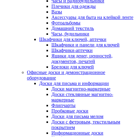
Часы и радиобудильники
Плечики для одежды
Вазы
Аксессуары для быта на клейкой ленте
Фотоальбомы
Домашний текстиль
Часы, будильники
Шкафчики для ключей, аптечки
Шкафчики и панели для ключей
Шкафчики-аптечки
Ящики для денег, ценностей,
документов, печатей
Брелоки для ключей
Офисные доски и демонстрационное
оборудование
Доски для письма и информации
Доски магнитно-маркерные
Доски стеклянные магнитно-
маркерные
Флипчарты
Пробковые доски
Доски для письма мелом
Доски с фетровым, текстильным
покрытием
Информационные доски