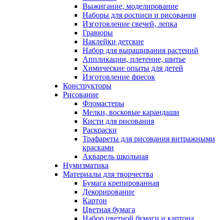
Выжигание, моделирование
Наборы для росписи и рисования
Изготовление свечей, лепка
Гравюры
Наклейки детские
Набор для выращивания растений
Аппликации, плетение, шитье
Химические опыты для детей
Изготовление фресок
Конструкторы
Рисование
Фломастеры
Мелки, восковые карандаши
Кисти для рисования
Раскраски
Трафареты для рисования витражными
красками
Акварель школьная
Нумизматика
Материалы для творчества
Бумага крепированная
Декорирование
Картон
Цветная бумага
Набор цветной бумаги и картона