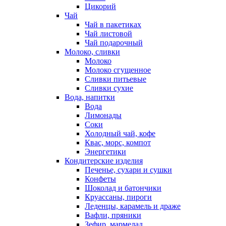
Цикорий
Чай
Чай в пакетиках
Чай листовой
Чай подарочный
Молоко, сливки
Молоко
Молоко сгущенное
Сливки питьевые
Сливки сухие
Вода, напитки
Вода
Лимонады
Соки
Холодный чай, кофе
Квас, морс, компот
Энергетики
Кондитерские изделия
Печенье, сухари и сушки
Конфеты
Шоколад и батончики
Круассаны, пироги
Леденцы, карамель и драже
Вафли, пряники
Зефир, мармелад