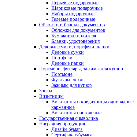
Перьевые подарочные
Шариковые подарочные
Наборы подарочные
Гелевые подарочные
Обложки и бланки документов
Обложки для документов
Бумажники водителя
Бланки, удостоверения
Деловые сумки, портфели, папки
Деловые сумки
Портфели
Деловые папки
Портмоне, футляры, зажимы для купюр
Портмоне
Футляры, чехлы
Зажимы для купюр
Зонты
Визитницы
Визитницы и кредитницы однорядные
карманные
Визитницы настольные
Государственная символика
Наградная продукция
Дизайн-бумага
Сертификат-бумага