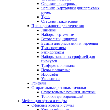
Стержни роллеровые
Чернила, картриджи для перьевых
ручек
Тушь
Стержни графитовые
Принадлежности для черчения
Линейки
Наборы чертежные
Готовальни, циркули
Бумага для рисования и черчения
Транспортиры
Рапидографы
Наборы запасных грифелей для
циркулей
Трафареты и лекала
Перья плакатные
Изографы
Угольники
Грифели
Стирательные резинки, точилки
Стирательные резинки, ластики
Точилки для карандашей
Мебель для офиса и сейфы
Офисные кресла и стулья
Кресла офисные