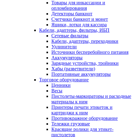
Товары для инкассации и
опломбирования
Детекторы банкнот
Счетчики банкнот и монет
Ящики, лотки для кассира
Кабели, адаптеры, фильтры, ИБП
Сетевые фильтры
Кабели, адаптеры, переходники
Удлинители
Источники бесперебойного питания
Аккумуляторы
Зарядные устройства, тройники
Хабы (разветвители)
Портативные аккумуляторы
Торговое оборудование
Ценники
Весы
Пистолеты-маркираторы и расходные
материалы к ним
Принтеры печати этикеток и
картриджи к ним
Противокражное оборудование
Тележки грузовые
Красящие ролики для этикет-
пистолетов