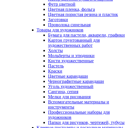
Фетр цветной
Цветная пленка, фольга
Цветная пористая резина и пластик
Заготовки
Проволока синельная
Товары для художников
Бумага для пастели, акварели, графики
Картон грунтованный для
художественных работ
Холсты
Мольберты и этюдники
Кисти художественные
Пастель
Краски
Цветные карандаши
Чернографитные карандаши
Уголь художественный
Сангина, сепия
Мелки для рисования
Вспомогательные материалы и
инструменты
Профессиональные наборы для
художников
Папки для рисунков, чертежей, тубусы
Клеевые пистолеты и расходные материалы