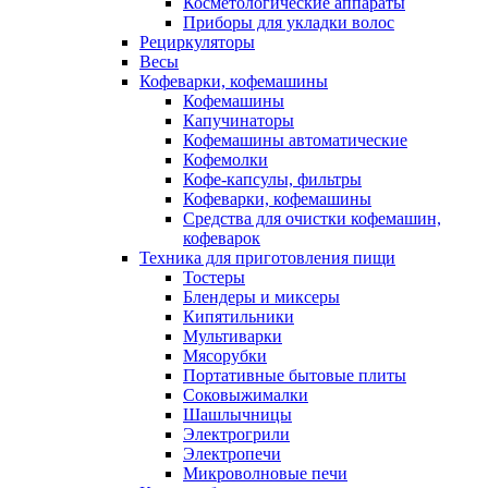
Косметологические аппараты
Приборы для укладки волос
Рециркуляторы
Весы
Кофеварки, кофемашины
Кофемашины
Капучинаторы
Кофемашины автоматические
Кофемолки
Кофе-капсулы, фильтры
Кофеварки, кофемашины
Средства для очистки кофемашин,
кофеварок
Техника для приготовления пищи
Тостеры
Блендеры и миксеры
Кипятильники
Мультиварки
Мясорубки
Портативные бытовые плиты
Соковыжималки
Шашлычницы
Электрогрили
Электропечи
Микроволновые печи