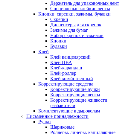
Держатель для упаковочных лент
Специальные клейкие ленты
Кнопки, скрепки, зажимы, булавки
Скрепки
Диспенсеры для скрепок
Зажимы для бумаг
Набор скрепок и зажимов
Кнопки
Булавки
Клей
Клей канцелярский
Клей ПВА
Клей-карандаш
Клей-роллер
Клей хозяйственный
Корректирующие средства
Корректирующие ручки
Корректирующие ленты
Корректирующие жидкости,
разбавители
Комплектующие к дыроколам
Письменные принадлежности
Ручки
Шариковые
Роллеры, линеры, капиллярные