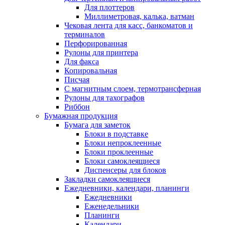
Для плоттеров
Миллиметровая, калька, ватман
Чековая лента для касс, банкоматов и
терминалов
Перфорированная
Рулоны для принтера
Для факса
Копировальная
Писчая
С магнитным слоем, термотрансферная
Рулоны для тахографов
Риббон
Бумажная продукция
Бумага для заметок
Блоки в подставке
Блоки непроклеенные
Блоки проклеенные
Блоки самоклеящиеся
Диспенсеры для блоков
Закладки самоклеящиеся
Ежедневники, календари, планинги
Ежедневники
Еженедельники
Планинги
Календари