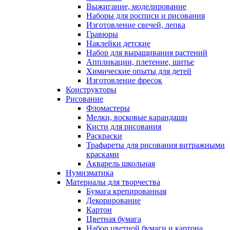
Выжигание, моделирование
Наборы для росписи и рисования
Изготовление свечей, лепка
Гравюры
Наклейки детские
Набор для выращивания растений
Аппликации, плетение, шитье
Химические опыты для детей
Изготовление фресок
Конструкторы
Рисование
Фломастеры
Мелки, восковые карандаши
Кисти для рисования
Раскраски
Трафареты для рисования витражными
красками
Акварель школьная
Нумизматика
Материалы для творчества
Бумага крепированная
Декорирование
Картон
Цветная бумага
Набор цветной бумаги и картона