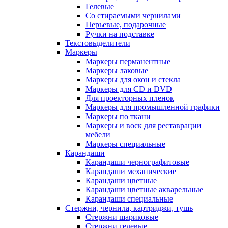
Гелевые
Со стираемыми чернилами
Перьевые, подарочные
Ручки на подставке
Текстовыделители
Маркеры
Маркеры перманентные
Маркеры лаковые
Маркеры для окон и стекла
Маркеры для CD и DVD
Для проекторных пленок
Маркеры для промышленной графики
Маркеры по ткани
Маркеры и воск для реставрации
мебели
Маркеры специальные
Карандаши
Карандаши чернографитовые
Карандаши механические
Карандаши цветные
Карандаши цветные акварельные
Карандаши специальные
Стержни, чернила, картриджи, тушь
Стержни шариковые
Стержни гелевые