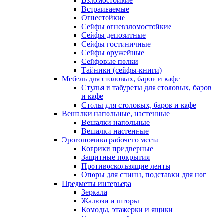
Взломостойкие
Встраиваемые
Огнестойкие
Сейфы огневзломостойкие
Сейфы депозитные
Сейфы гостиничные
Сейфы оружейные
Сейфовые полки
Тайники (сейфы-книги)
Мебель для столовых, баров и кафе
Стулья и табуреты для столовых, баров
и кафе
Столы для столовых, баров и кафе
Вешалки напольные, настенные
Вешалки напольные
Вешалки настенные
Эрогономика рабочего места
Коврики придверные
Защитные покрытия
Противоскользящие ленты
Опоры для спины, подставки для ног
Предметы интерьера
Зеркала
Жалюзи и шторы
Комоды, этажерки и ящики