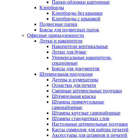
Папки-обложки картонные
Клипборды
Клипборды без крышки
Клипборды с крышкой
Подвесные папки
Боксы для подвесных папок
Офисные принадлежности
Лотки и накопители
Накопители вертикальные
Лотки для бумаг
Универсальные накопители,
секционные
Боксы для документов
Штемпельная продукция
Датеры и нумераторы
Оснастки для печати
Сменные штемпельные подушки
Штемпельная краска
Штампы прямоугольные
самонаборные
Штампы круглые самонаборные
Штампы стандартных слов
Настольные штемпельные подушки
Кассы символов для набора печатей
Аксессуары для штампов и печатей