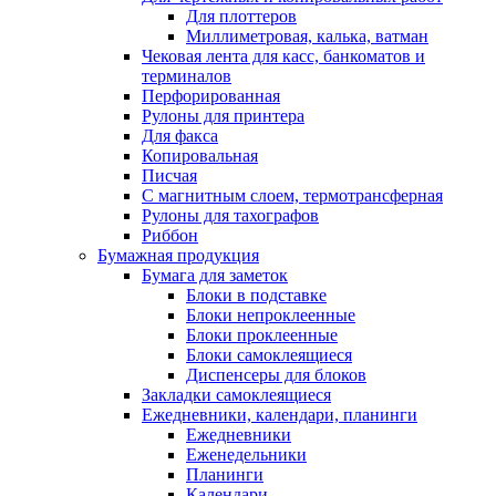
Для плоттеров
Миллиметровая, калька, ватман
Чековая лента для касс, банкоматов и
терминалов
Перфорированная
Рулоны для принтера
Для факса
Копировальная
Писчая
С магнитным слоем, термотрансферная
Рулоны для тахографов
Риббон
Бумажная продукция
Бумага для заметок
Блоки в подставке
Блоки непроклеенные
Блоки проклеенные
Блоки самоклеящиеся
Диспенсеры для блоков
Закладки самоклеящиеся
Ежедневники, календари, планинги
Ежедневники
Еженедельники
Планинги
Календари