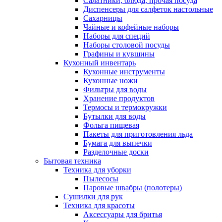
Салатники, блюда, прочая посуда
Диспенсеры для салфеток настольные
Сахарницы
Чайные и кофейные наборы
Наборы для специй
Наборы столовой посуды
Графины и кувшины
Кухонный инвентарь
Кухонные инструменты
Кухонные ножи
Фильтры для воды
Хранение продуктов
Термосы и термокружки
Бутылки для воды
Фольга пищевая
Пакеты для приготовления льда
Бумага для выпечки
Разделочные доски
Бытовая техника
Техника для уборки
Пылесосы
Паровые швабры (полотеры)
Сушилки для рук
Техника для красоты
Аксессуары для бритья