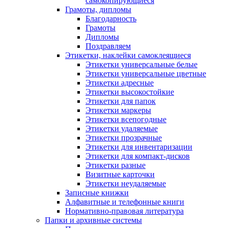
самокопирующиеся
Грамоты, дипломы
Благодарность
Грамоты
Дипломы
Поздравляем
Этикетки, наклейки самоклеящиеся
Этикетки универсальные белые
Этикетки универсальные цветные
Этикетки адресные
Этикетки высокостойкие
Этикетки для папок
Этикетки маркеры
Этикетки всепогодные
Этикетки удаляемые
Этикетки прозрачные
Этикетки для инвентаризации
Этикетки для компакт-дисков
Этикетки разные
Визитные карточки
Этикетки неудаляемые
Записные книжки
Алфавитные и телефонные книги
Нормативно-правовая литература
Папки и архивные системы