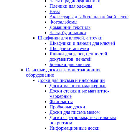
Часы и радиобудильники
Плечики для одежды
Вазы
Аксессуары для быта на клейкой ленте
Фотоальбомы
Домашний текстиль
Часы, будильники
Шкафчики для ключей, аптечки
Шкафчики и панели для ключей
Шкафчики-аптечки
Ящики для денег, ценностей,
документов, печатей
Брелоки для ключей
Офисные доски и демонстрационное
оборудование
Доски для письма и информации
Доски магнитно-маркерные
Доски стеклянные магнитно-
маркерные
Флипчарты
Пробковые доски
Доски для письма мелом
Доски с фетровым, текстильным
покрытием
Информационные доски