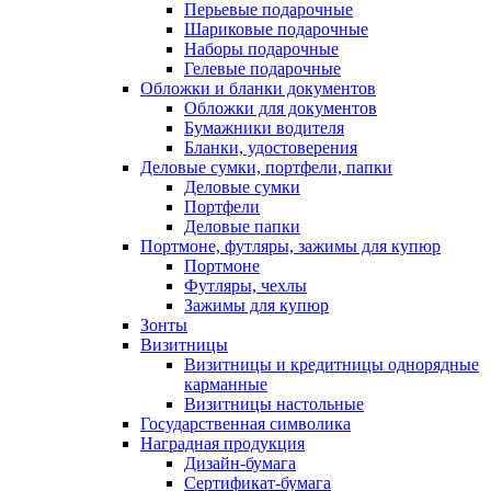
Перьевые подарочные
Шариковые подарочные
Наборы подарочные
Гелевые подарочные
Обложки и бланки документов
Обложки для документов
Бумажники водителя
Бланки, удостоверения
Деловые сумки, портфели, папки
Деловые сумки
Портфели
Деловые папки
Портмоне, футляры, зажимы для купюр
Портмоне
Футляры, чехлы
Зажимы для купюр
Зонты
Визитницы
Визитницы и кредитницы однорядные
карманные
Визитницы настольные
Государственная символика
Наградная продукция
Дизайн-бумага
Сертификат-бумага