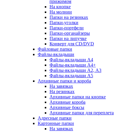
прижимом
На кнопке
На молнии
Папки на резинках
Папки-уголки
Папки-портфели
Папки-органайзеры
Папки на липучке
Конверт для CD/DVD
Файловые папки
Файлы-вкладыши
Файлы-вкладыши А4
Файлы-вкладыши А4+
Файлы-вкладыши А2, А3
Файлы-вкладыши А5
Архивные папки и короба
На завязках
На резинках
Архивные папки на кнопке
Архивные короба
Архивные боксы
Архивные папки для переплета
Адресные папки
Картонные папки
На завязках