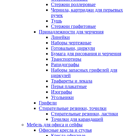
Стержни роллеровые
Чернила, картриджи для перьевых
ручек
Тушь
Стержни графитовые
Принадлежности для черчения
Линейки
Наборы чертежные
Готовальни, циркули
Бумага для рисования и черчения
Транспортиры
Рапидографы
Наборы запасных грифелей для
циркулей
Трафареты и лекала
Перья плакатные
Изографы
Угольники
Грифели
Стирательные резинки, точилки
Стирательные резинки, ластики
Точилки для карандашей
Мебель для офиса и сейфы
Офисные кресла и стулья
Кресла офисные