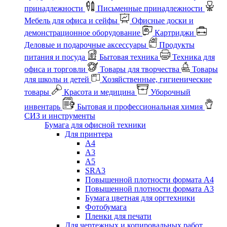
принадлежности
Письменные принадлежности
Мебель для офиса и сейфы
Офисные доски и
демонстрационное оборудование
Картриджи
Деловые и подарочные аксессуары
Продукты
питания и посуда
Бытовая техника
Техника для
офиса и торговли
Товары для творчества
Товары
для школы и детей
Хозяйственные, гигиенические
товары
Красота и медицина
Уборочный
инвентарь
Бытовая и профессиональная химия
СИЗ и инструменты
Бумага для офисной техники
Для принтера
А4
А3
А5
SRA3
Повышенной плотности формата А4
Повышенной плотности формата А3
Бумага цветная для оргтехники
Фотобумага
Пленки для печати
Для чертежных и копировальных работ