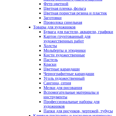
Фетр цветной
Цветная пленка, фольга
Цветная пористая резина и пластик
Заготовки
Проволока синельная
Товары для художников
Бумага для пастели, акварели, графики
Картон грунтованный для
художественных работ
Холсты
Мольберты и этюдники
Кисти художественные
Пастель
Краски
Цветные карандаши
Чернографитные карандаши
Уголь художественный
Сангина, сепия
Мелки для рисования
Вспомогательные материалы и
инструменты
Профессиональные наборы для
художников
Папки для рисунков, чертежей, тубусы
Клеевые пистолеты и расходные материалы