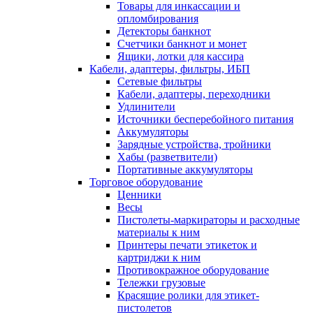
Товары для инкассации и
опломбирования
Детекторы банкнот
Счетчики банкнот и монет
Ящики, лотки для кассира
Кабели, адаптеры, фильтры, ИБП
Сетевые фильтры
Кабели, адаптеры, переходники
Удлинители
Источники бесперебойного питания
Аккумуляторы
Зарядные устройства, тройники
Хабы (разветвители)
Портативные аккумуляторы
Торговое оборудование
Ценники
Весы
Пистолеты-маркираторы и расходные
материалы к ним
Принтеры печати этикеток и
картриджи к ним
Противокражное оборудование
Тележки грузовые
Красящие ролики для этикет-
пистолетов