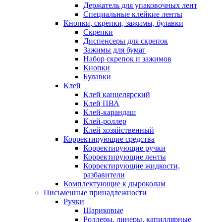
Держатель для упаковочных лент
Специальные клейкие ленты
Кнопки, скрепки, зажимы, булавки
Скрепки
Диспенсеры для скрепок
Зажимы для бумаг
Набор скрепок и зажимов
Кнопки
Булавки
Клей
Клей канцелярский
Клей ПВА
Клей-карандаш
Клей-роллер
Клей хозяйственный
Корректирующие средства
Корректирующие ручки
Корректирующие ленты
Корректирующие жидкости,
разбавители
Комплектующие к дыроколам
Письменные принадлежности
Ручки
Шариковые
Роллеры, линеры, капиллярные