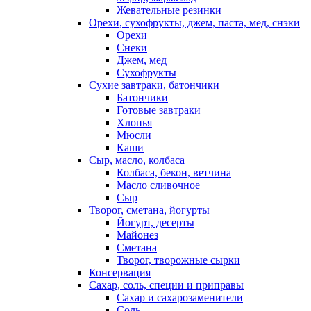
Жевательные резинки
Орехи, сухофрукты, джем, паста, мед, снэки
Орехи
Снеки
Джем, мед
Сухофрукты
Сухие завтраки, батончики
Батончики
Готовые завтраки
Хлопья
Мюсли
Каши
Сыр, масло, колбаса
Колбаса, бекон, ветчина
Масло сливочное
Сыр
Творог, сметана, йогурты
Йогурт, десерты
Майонез
Сметана
Творог, творожные сырки
Консервация
Сахар, соль, специи и приправы
Сахар и сахарозаменители
Соль