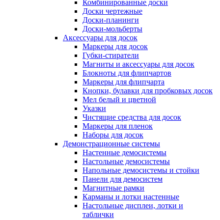
Комбинированные доски
Доски чертежные
Доски-планинги
Доски-мольберты
Аксессуары для досок
Маркеры для досок
Губки-стиратели
Магниты и аксессуары для досок
Блокноты для флипчартов
Маркеры для флипчарта
Кнопки, булавки для пробковых досок
Мел белый и цветной
Указки
Чистящие средства для досок
Маркеры для пленок
Наборы для досок
Демонстрационные системы
Настенные демосистемы
Настольные демосистемы
Напольные демосистемы и стойки
Панели для демосистем
Магнитные рамки
Карманы и лотки настенные
Настольные дисплеи, лотки и
таблички