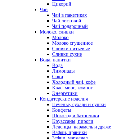
Цикорий
Чай
Чай в пакетиках
Чай листовой
Чай подарочный
Молоко, сливки
Молоко
Молоко сгущенное
Сливки питьевые
Сливки сухие
Вода, напитки
Вода
Лимонады
Соки
Холодный чай, кофе
Квас, морс, компот
Энергетики
Кондитерские изделия
Печенье, сухари и сушки
Конфеты
Шоколад и батончики
Круассаны, пироги
Леденцы, карамель и драже
Вафли, пряники
Зефир, мармелад