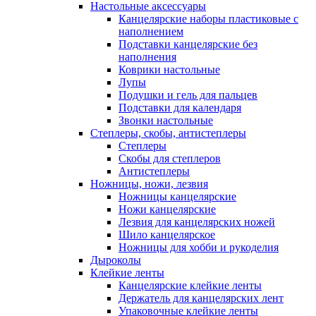
Настольные аксессуары
Канцелярские наборы пластиковые с
наполнением
Подставки канцелярские без
наполнения
Коврики настольные
Лупы
Подушки и гель для пальцев
Подставки для календаря
Звонки настольные
Степлеры, скобы, антистеплеры
Степлеры
Скобы для степлеров
Антистеплеры
Ножницы, ножи, лезвия
Ножницы канцелярские
Ножи канцелярские
Лезвия для канцелярских ножей
Шило канцелярское
Ножницы для хобби и рукоделия
Дыроколы
Клейкие ленты
Канцелярские клейкие ленты
Держатель для канцелярских лент
Упаковочные клейкие ленты