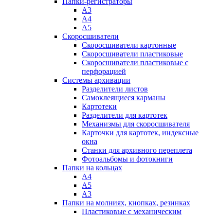
Папки-регистраторы
А3
А4
А5
Скоросшиватели
Скоросшиватели картонные
Скоросшиватели пластиковые
Скоросшиватели пластиковые с
перфорацией
Системы архивации
Разделители листов
Самоклеящиеся карманы
Картотеки
Разделители для картотек
Механизмы для скоросшивателя
Карточки для картотек, индексные
окна
Станки для архивного переплета
Фотоальбомы и фотокниги
Папки на кольцах
А4
А5
А3
Папки на молниях, кнопках, резинках
Пластиковые с механическим