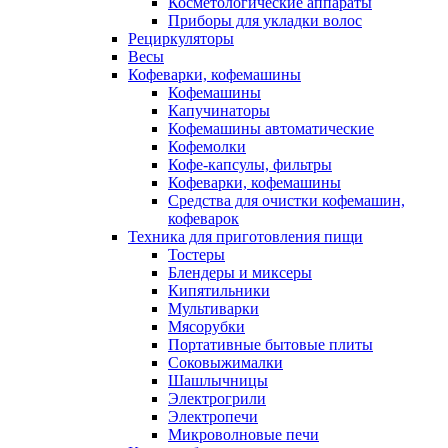
Косметологические аппараты
Приборы для укладки волос
Рециркуляторы
Весы
Кофеварки, кофемашины
Кофемашины
Капучинаторы
Кофемашины автоматические
Кофемолки
Кофе-капсулы, фильтры
Кофеварки, кофемашины
Средства для очистки кофемашин,
кофеварок
Техника для приготовления пищи
Тостеры
Блендеры и миксеры
Кипятильники
Мультиварки
Мясорубки
Портативные бытовые плиты
Соковыжималки
Шашлычницы
Электрогрили
Электропечи
Микроволновые печи