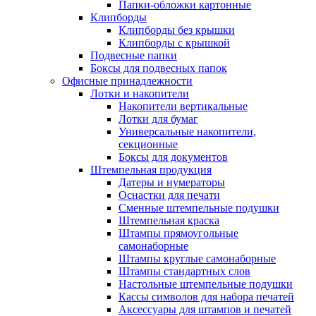
Папки-обложки картонные
Клипборды
Клипборды без крышки
Клипборды с крышкой
Подвесные папки
Боксы для подвесных папок
Офисные принадлежности
Лотки и накопители
Накопители вертикальные
Лотки для бумаг
Универсальные накопители,
секционные
Боксы для документов
Штемпельная продукция
Датеры и нумераторы
Оснастки для печати
Сменные штемпельные подушки
Штемпельная краска
Штампы прямоугольные
самонаборные
Штампы круглые самонаборные
Штампы стандартных слов
Настольные штемпельные подушки
Кассы символов для набора печатей
Аксессуары для штампов и печатей