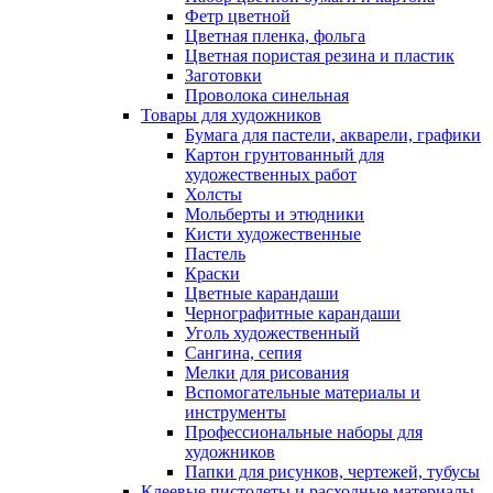
Фетр цветной
Цветная пленка, фольга
Цветная пористая резина и пластик
Заготовки
Проволока синельная
Товары для художников
Бумага для пастели, акварели, графики
Картон грунтованный для
художественных работ
Холсты
Мольберты и этюдники
Кисти художественные
Пастель
Краски
Цветные карандаши
Чернографитные карандаши
Уголь художественный
Сангина, сепия
Мелки для рисования
Вспомогательные материалы и
инструменты
Профессиональные наборы для
художников
Папки для рисунков, чертежей, тубусы
Клеевые пистолеты и расходные материалы