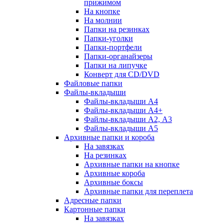
прижимом
На кнопке
На молнии
Папки на резинках
Папки-уголки
Папки-портфели
Папки-органайзеры
Папки на липучке
Конверт для CD/DVD
Файловые папки
Файлы-вкладыши
Файлы-вкладыши А4
Файлы-вкладыши А4+
Файлы-вкладыши А2, А3
Файлы-вкладыши А5
Архивные папки и короба
На завязках
На резинках
Архивные папки на кнопке
Архивные короба
Архивные боксы
Архивные папки для переплета
Адресные папки
Картонные папки
На завязках