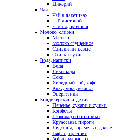
Цикорий
Чай
Чай в пакетиках
Чай листовой
Чай подарочный
Молоко, сливки
Молоко
Молоко сгущенное
Сливки питьевые
Сливки сухие
Вода, напитки
Вода
Лимонады
Соки
Холодный чай, кофе
Квас, морс, компот
Энергетики
Кондитерские изделия
Печенье, сухари и сушки
Конфеты
Шоколад и батончики
Круассаны, пироги
Леденцы, карамель и драже
Вафли, пряники
Зефир, мармелад