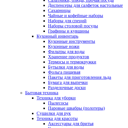
Салатники, блюда, прочая посуда
Диспенсеры для салфеток настольные
Сахарницы
Чайные и кофейные наборы
Наборы для специй
Наборы столовой посуды
Графины и кувшины
Кухонный инвентарь
Кухонные инструменты
Кухонные ножи
Фильтры для воды
Хранение продуктов
Термосы и термокружки
Бутылки для воды
Фольга пищевая
Пакеты для приготовления льда
Бумага для выпечки
Разделочные доски
Бытовая техника
Техника для уборки
Пылесосы
Паровые швабры (полотеры)
Сушилки для рук
Техника для красоты
Аксессуары для бритья