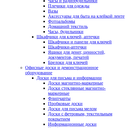
Часы и радиобудильники
Плечики для одежды
Вазы
Аксессуары для быта на клейкой ленте
Фотоальбомы
Домашний текстиль
Часы, будильники
Шкафчики для ключей, аптечки
Шкафчики и панели для ключей
Шкафчики-аптечки
Ящики для денег, ценностей,
документов, печатей
Брелоки для ключей
Офисные доски и демонстрационное
оборудование
Доски для письма и информации
Доски магнитно-маркерные
Доски стеклянные магнитно-
маркерные
Флипчарты
Пробковые доски
Доски для письма мелом
Доски с фетровым, текстильным
покрытием
Информационные доски