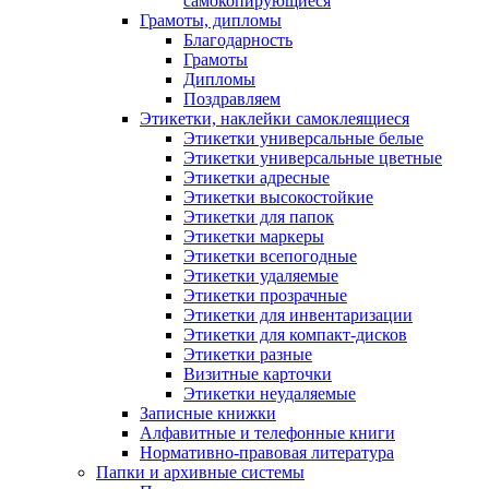
самокопирующиеся
Грамоты, дипломы
Благодарность
Грамоты
Дипломы
Поздравляем
Этикетки, наклейки самоклеящиеся
Этикетки универсальные белые
Этикетки универсальные цветные
Этикетки адресные
Этикетки высокостойкие
Этикетки для папок
Этикетки маркеры
Этикетки всепогодные
Этикетки удаляемые
Этикетки прозрачные
Этикетки для инвентаризации
Этикетки для компакт-дисков
Этикетки разные
Визитные карточки
Этикетки неудаляемые
Записные книжки
Алфавитные и телефонные книги
Нормативно-правовая литература
Папки и архивные системы