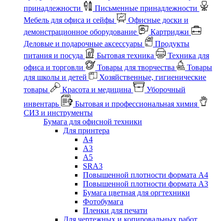
принадлежности
Письменные принадлежности
Мебель для офиса и сейфы
Офисные доски и
демонстрационное оборудование
Картриджи
Деловые и подарочные аксессуары
Продукты
питания и посуда
Бытовая техника
Техника для
офиса и торговли
Товары для творчества
Товары
для школы и детей
Хозяйственные, гигиенические
товары
Красота и медицина
Уборочный
инвентарь
Бытовая и профессиональная химия
СИЗ и инструменты
Бумага для офисной техники
Для принтера
А4
А3
А5
SRA3
Повышенной плотности формата А4
Повышенной плотности формата А3
Бумага цветная для оргтехники
Фотобумага
Пленки для печати
Для чертежных и копировальных работ