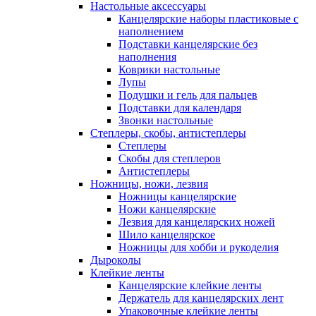
Настольные аксессуары
Канцелярские наборы пластиковые с
наполнением
Подставки канцелярские без
наполнения
Коврики настольные
Лупы
Подушки и гель для пальцев
Подставки для календаря
Звонки настольные
Степлеры, скобы, антистеплеры
Степлеры
Скобы для степлеров
Антистеплеры
Ножницы, ножи, лезвия
Ножницы канцелярские
Ножи канцелярские
Лезвия для канцелярских ножей
Шило канцелярское
Ножницы для хобби и рукоделия
Дыроколы
Клейкие ленты
Канцелярские клейкие ленты
Держатель для канцелярских лент
Упаковочные клейкие ленты