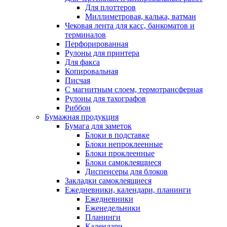
Для плоттеров
Миллиметровая, калька, ватман
Чековая лента для касс, банкоматов и
терминалов
Перфорированная
Рулоны для принтера
Для факса
Копировальная
Писчая
С магнитным слоем, термотрансферная
Рулоны для тахографов
Риббон
Бумажная продукция
Бумага для заметок
Блоки в подставке
Блоки непроклеенные
Блоки проклеенные
Блоки самоклеящиеся
Диспенсеры для блоков
Закладки самоклеящиеся
Ежедневники, календари, планинги
Ежедневники
Еженедельники
Планинги
Календари