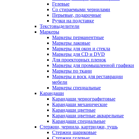
Гелевые
Со стираемыми чернилами
Перьевые, подарочные
Ручки на подставке
Текстовыделители
Маркеры
Маркеры перманентные
Маркеры лаковые
Маркеры для окон и стекла
Маркеры для CD и DVD
Для проекторных пленок
Маркеры для промышленной графики
Маркеры по ткани
Маркеры и воск для реставрации
мебели
Маркеры специальные
Карандаши
Карандаши чернографитовые
Карандаши механические
Карандаши цветные
Карандаши цветные акварельные
Карандаши специальные
Стержни, чернила, картриджи, тушь
Стержни шариковые
Стержни гелевые