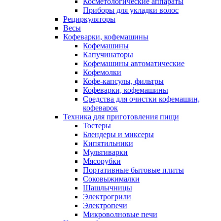
Косметологические аппараты
Приборы для укладки волос
Рециркуляторы
Весы
Кофеварки, кофемашины
Кофемашины
Капучинаторы
Кофемашины автоматические
Кофемолки
Кофе-капсулы, фильтры
Кофеварки, кофемашины
Средства для очистки кофемашин,
кофеварок
Техника для приготовления пищи
Тостеры
Блендеры и миксеры
Кипятильники
Мультиварки
Мясорубки
Портативные бытовые плиты
Соковыжималки
Шашлычницы
Электрогрили
Электропечи
Микроволновые печи