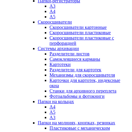
Папки-регистраторы
А3
А4
А5
Скоросшиватели
Скоросшиватели картонные
Скоросшиватели пластиковые
Скоросшиватели пластиковые с
перфорацией
Системы архивации
Разделители листов
Самоклеящиеся карманы
Картотеки
Разделители для картотек
Механизмы для скоросшивателя
Карточки для картотек, индексные
окна
Станки для архивного переплета
Фотоальбомы и фотокниги
Папки на кольцах
А4
А5
А3
Папки на молниях, кнопках, резинках
Пластиковые с механическим