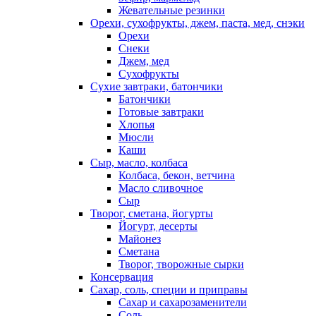
Жевательные резинки
Орехи, сухофрукты, джем, паста, мед, снэки
Орехи
Снеки
Джем, мед
Сухофрукты
Сухие завтраки, батончики
Батончики
Готовые завтраки
Хлопья
Мюсли
Каши
Сыр, масло, колбаса
Колбаса, бекон, ветчина
Масло сливочное
Сыр
Творог, сметана, йогурты
Йогурт, десерты
Майонез
Сметана
Творог, творожные сырки
Консервация
Сахар, соль, специи и приправы
Сахар и сахарозаменители
Соль