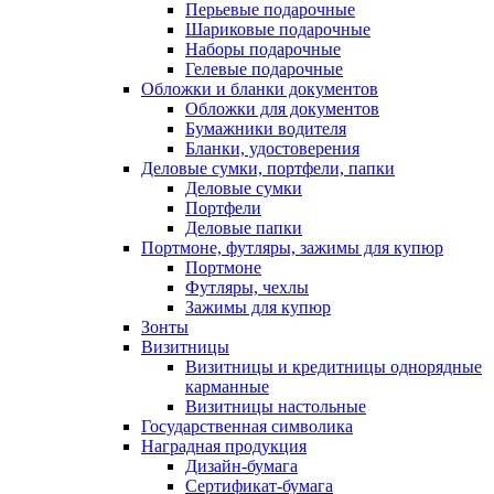
Перьевые подарочные
Шариковые подарочные
Наборы подарочные
Гелевые подарочные
Обложки и бланки документов
Обложки для документов
Бумажники водителя
Бланки, удостоверения
Деловые сумки, портфели, папки
Деловые сумки
Портфели
Деловые папки
Портмоне, футляры, зажимы для купюр
Портмоне
Футляры, чехлы
Зажимы для купюр
Зонты
Визитницы
Визитницы и кредитницы однорядные
карманные
Визитницы настольные
Государственная символика
Наградная продукция
Дизайн-бумага
Сертификат-бумага