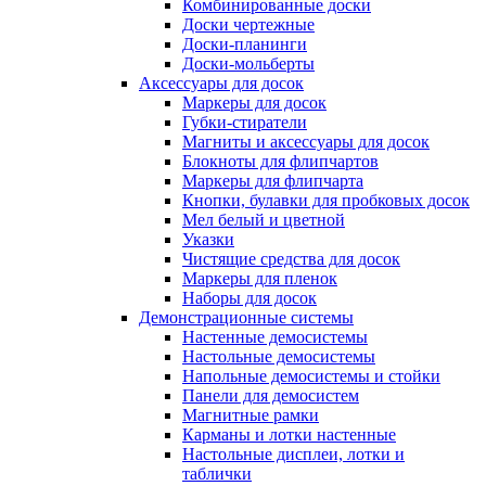
Комбинированные доски
Доски чертежные
Доски-планинги
Доски-мольберты
Аксессуары для досок
Маркеры для досок
Губки-стиратели
Магниты и аксессуары для досок
Блокноты для флипчартов
Маркеры для флипчарта
Кнопки, булавки для пробковых досок
Мел белый и цветной
Указки
Чистящие средства для досок
Маркеры для пленок
Наборы для досок
Демонстрационные системы
Настенные демосистемы
Настольные демосистемы
Напольные демосистемы и стойки
Панели для демосистем
Магнитные рамки
Карманы и лотки настенные
Настольные дисплеи, лотки и
таблички