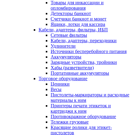
Товары для инкассации и
опломбирования
Детекторы банкнот
Счетчики банкнот и монет
Ящики, лотки для кассира
Кабели, адаптеры, фильтры, ИБП
Сетевые фильтры
Кабели, адаптеры, переходники
Удлинители
Источники бесперебойного питания
Аккумуляторы
Зарядные устройства, тройники
Хабы (разветвители)
Портативные аккумуляторы
Торговое оборудование
Ценники
Весы
Пистолеты-маркираторы и расходные
материалы к ним
Принтеры печати этикеток и
картриджи к ним
Противокражное оборудование
Тележки грузовые
Красящие ролики для этикет-
пистолетов