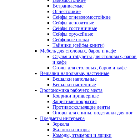
Взломостойкие
Встраиваемые
Огнестойкие
Сейфы огневзломостойкие
Сейфы депозитные
Сейфы гостиничные
Сейфы оружейные
Сейфовые полки
Тайники (сейфы-книги)
Мебель для столовых, баров и кафе
Стулья и табуреты для столовых, баров
и кафе
Столы для столовых, баров и кафе
Вешалки напольные, настенные
Вешалки напольные
Вешалки настенные
Эрогономика рабочего места
Коврики придверные
Защитные покрытия
Противоскользящие ленты
Опоры для спины, подставки для ног
Предметы интерьера
Зеркала
Жалюзи и шторы
Комоды, этажерки и ящики