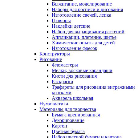
Выжигание, моделирование
Наборы для росписи и рисования
Изготовление свечей, лепка
Гравюры
Наклейки детские
Набор для выращивания растений
Аппликации, плетение, шитье
Химические опыты для детей
Изготовление фресок
Конструкторы
Рисование
Фломастеры
Мелки, восковые карандаши
Кисти для рисования
Раскраски
Трафареты для рисования витражными
красками
Акварель школьная
Нумизматика
Материалы для творчества
Бумага крепированная
Декорирование
Картон
Цветная бумага
Набор цветной бумаги и картона