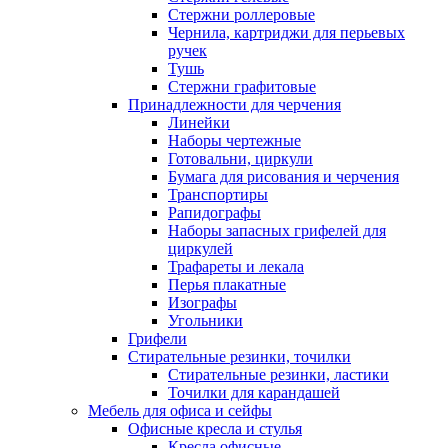
Стержни роллеровые
Чернила, картриджи для перьевых
ручек
Тушь
Стержни графитовые
Принадлежности для черчения
Линейки
Наборы чертежные
Готовальни, циркули
Бумага для рисования и черчения
Транспортиры
Рапидографы
Наборы запасных грифелей для
циркулей
Трафареты и лекала
Перья плакатные
Изографы
Угольники
Грифели
Стирательные резинки, точилки
Стирательные резинки, ластики
Точилки для карандашей
Мебель для офиса и сейфы
Офисные кресла и стулья
Кресла офисные