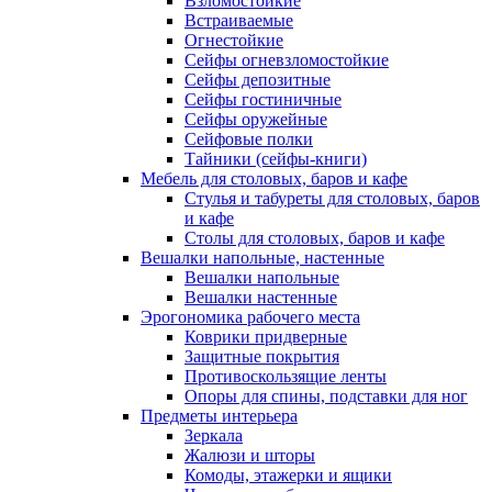
Взломостойкие
Встраиваемые
Огнестойкие
Сейфы огневзломостойкие
Сейфы депозитные
Сейфы гостиничные
Сейфы оружейные
Сейфовые полки
Тайники (сейфы-книги)
Мебель для столовых, баров и кафе
Стулья и табуреты для столовых, баров
и кафе
Столы для столовых, баров и кафе
Вешалки напольные, настенные
Вешалки напольные
Вешалки настенные
Эрогономика рабочего места
Коврики придверные
Защитные покрытия
Противоскользящие ленты
Опоры для спины, подставки для ног
Предметы интерьера
Зеркала
Жалюзи и шторы
Комоды, этажерки и ящики