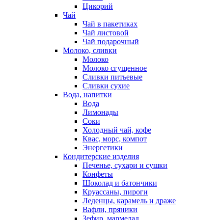
Цикорий
Чай
Чай в пакетиках
Чай листовой
Чай подарочный
Молоко, сливки
Молоко
Молоко сгущенное
Сливки питьевые
Сливки сухие
Вода, напитки
Вода
Лимонады
Соки
Холодный чай, кофе
Квас, морс, компот
Энергетики
Кондитерские изделия
Печенье, сухари и сушки
Конфеты
Шоколад и батончики
Круассаны, пироги
Леденцы, карамель и драже
Вафли, пряники
Зефир, мармелад