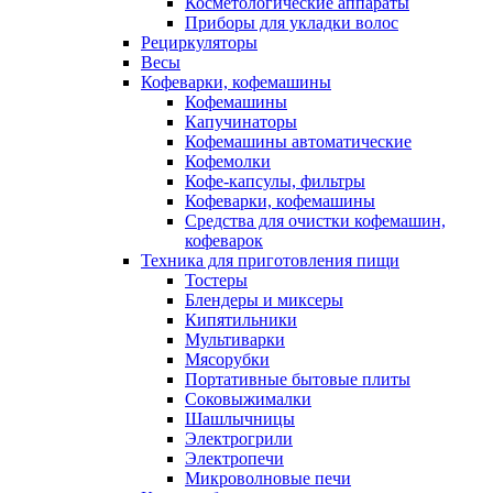
Косметологические аппараты
Приборы для укладки волос
Рециркуляторы
Весы
Кофеварки, кофемашины
Кофемашины
Капучинаторы
Кофемашины автоматические
Кофемолки
Кофе-капсулы, фильтры
Кофеварки, кофемашины
Средства для очистки кофемашин,
кофеварок
Техника для приготовления пищи
Тостеры
Блендеры и миксеры
Кипятильники
Мультиварки
Мясорубки
Портативные бытовые плиты
Соковыжималки
Шашлычницы
Электрогрили
Электропечи
Микроволновые печи