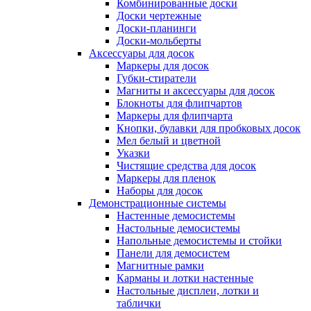
Комбинированные доски
Доски чертежные
Доски-планинги
Доски-мольберты
Аксессуары для досок
Маркеры для досок
Губки-стиратели
Магниты и аксессуары для досок
Блокноты для флипчартов
Маркеры для флипчарта
Кнопки, булавки для пробковых досок
Мел белый и цветной
Указки
Чистящие средства для досок
Маркеры для пленок
Наборы для досок
Демонстрационные системы
Настенные демосистемы
Настольные демосистемы
Напольные демосистемы и стойки
Панели для демосистем
Магнитные рамки
Карманы и лотки настенные
Настольные дисплеи, лотки и
таблички