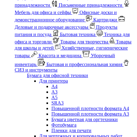
принадлежности
Письменные принадлежности
Мебель для офиса и сейфы
Офисные доски и
демонстрационное оборудование
Картриджи
Деловые и подарочные аксессуары
Продукты
питания и посуда
Бытовая техника
Техника для
офиса и торговли
Товары для творчества
Товары
для школы и детей
Хозяйственные, гигиенические
товары
Красота и медицина
Уборочный
инвентарь
Бытовая и профессиональная химия
СИЗ и инструменты
Бумага для офисной техники
Для принтера
А4
А3
А5
SRA3
Повышенной плотности формата А4
Повышенной плотности формата А3
Бумага цветная для оргтехники
Фотобумага
Пленки для печати
Для чертежных и копировальных работ