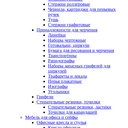
Стержни роллеровые
Чернила, картриджи для перьевых
ручек
Тушь
Стержни графитовые
Принадлежности для черчения
Линейки
Наборы чертежные
Готовальни, циркули
Бумага для рисования и черчения
Транспортиры
Рапидографы
Наборы запасных грифелей для
циркулей
Трафареты и лекала
Перья плакатные
Изографы
Угольники
Грифели
Стирательные резинки, точилки
Стирательные резинки, ластики
Точилки для карандашей
Мебель для офиса и сейфы
Офисные кресла и стулья
Кресла офисные