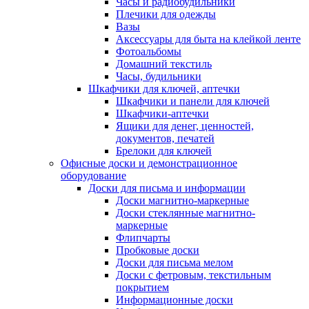
Часы и радиобудильники
Плечики для одежды
Вазы
Аксессуары для быта на клейкой ленте
Фотоальбомы
Домашний текстиль
Часы, будильники
Шкафчики для ключей, аптечки
Шкафчики и панели для ключей
Шкафчики-аптечки
Ящики для денег, ценностей,
документов, печатей
Брелоки для ключей
Офисные доски и демонстрационное
оборудование
Доски для письма и информации
Доски магнитно-маркерные
Доски стеклянные магнитно-
маркерные
Флипчарты
Пробковые доски
Доски для письма мелом
Доски с фетровым, текстильным
покрытием
Информационные доски