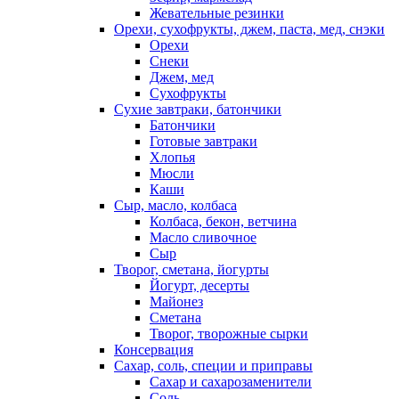
Жевательные резинки
Орехи, сухофрукты, джем, паста, мед, снэки
Орехи
Снеки
Джем, мед
Сухофрукты
Сухие завтраки, батончики
Батончики
Готовые завтраки
Хлопья
Мюсли
Каши
Сыр, масло, колбаса
Колбаса, бекон, ветчина
Масло сливочное
Сыр
Творог, сметана, йогурты
Йогурт, десерты
Майонез
Сметана
Творог, творожные сырки
Консервация
Сахар, соль, специи и приправы
Сахар и сахарозаменители
Соль