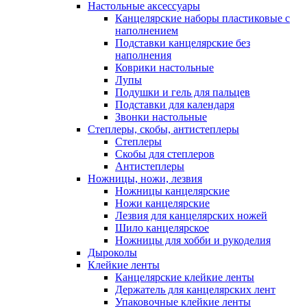
Настольные аксессуары
Канцелярские наборы пластиковые с
наполнением
Подставки канцелярские без
наполнения
Коврики настольные
Лупы
Подушки и гель для пальцев
Подставки для календаря
Звонки настольные
Степлеры, скобы, антистеплеры
Степлеры
Скобы для степлеров
Антистеплеры
Ножницы, ножи, лезвия
Ножницы канцелярские
Ножи канцелярские
Лезвия для канцелярских ножей
Шило канцелярское
Ножницы для хобби и рукоделия
Дыроколы
Клейкие ленты
Канцелярские клейкие ленты
Держатель для канцелярских лент
Упаковочные клейкие ленты