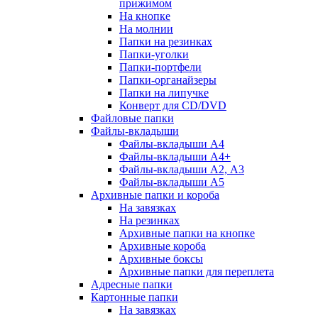
прижимом
На кнопке
На молнии
Папки на резинках
Папки-уголки
Папки-портфели
Папки-органайзеры
Папки на липучке
Конверт для CD/DVD
Файловые папки
Файлы-вкладыши
Файлы-вкладыши А4
Файлы-вкладыши А4+
Файлы-вкладыши А2, А3
Файлы-вкладыши А5
Архивные папки и короба
На завязках
На резинках
Архивные папки на кнопке
Архивные короба
Архивные боксы
Архивные папки для переплета
Адресные папки
Картонные папки
На завязках