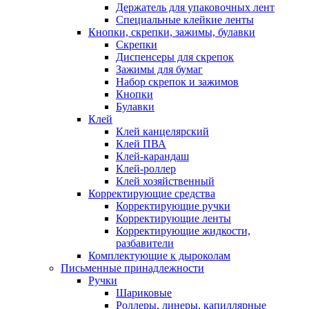
Держатель для упаковочных лент
Специальные клейкие ленты
Кнопки, скрепки, зажимы, булавки
Скрепки
Диспенсеры для скрепок
Зажимы для бумаг
Набор скрепок и зажимов
Кнопки
Булавки
Клей
Клей канцелярский
Клей ПВА
Клей-карандаш
Клей-роллер
Клей хозяйственный
Корректирующие средства
Корректирующие ручки
Корректирующие ленты
Корректирующие жидкости,
разбавители
Комплектующие к дыроколам
Письменные принадлежности
Ручки
Шариковые
Роллеры, линеры, капиллярные