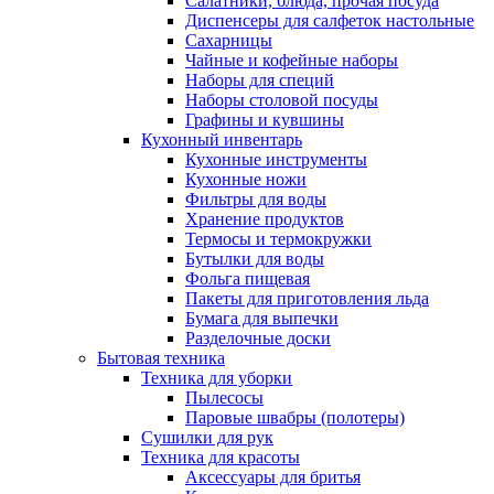
Салатники, блюда, прочая посуда
Диспенсеры для салфеток настольные
Сахарницы
Чайные и кофейные наборы
Наборы для специй
Наборы столовой посуды
Графины и кувшины
Кухонный инвентарь
Кухонные инструменты
Кухонные ножи
Фильтры для воды
Хранение продуктов
Термосы и термокружки
Бутылки для воды
Фольга пищевая
Пакеты для приготовления льда
Бумага для выпечки
Разделочные доски
Бытовая техника
Техника для уборки
Пылесосы
Паровые швабры (полотеры)
Сушилки для рук
Техника для красоты
Аксессуары для бритья