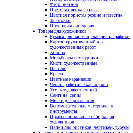
Фетр цветной
Цветная пленка, фольга
Цветная пористая резина и пластик
Заготовки
Проволока синельная
Товары для художников
Бумага для пастели, акварели, графики
Картон грунтованный для
художественных работ
Холсты
Мольберты и этюдники
Кисти художественные
Пастель
Краски
Цветные карандаши
Чернографитные карандаши
Уголь художественный
Сангина, сепия
Мелки для рисования
Вспомогательные материалы и
инструменты
Профессиональные наборы для
художников
Папки для рисунков, чертежей, тубусы
Клеевые пистолеты и расходные материалы