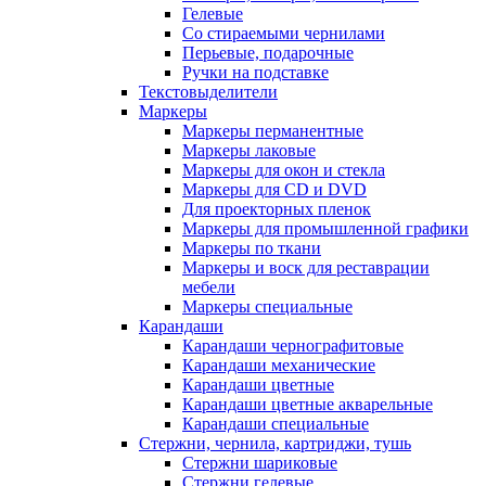
Гелевые
Со стираемыми чернилами
Перьевые, подарочные
Ручки на подставке
Текстовыделители
Маркеры
Маркеры перманентные
Маркеры лаковые
Маркеры для окон и стекла
Маркеры для CD и DVD
Для проекторных пленок
Маркеры для промышленной графики
Маркеры по ткани
Маркеры и воск для реставрации
мебели
Маркеры специальные
Карандаши
Карандаши чернографитовые
Карандаши механические
Карандаши цветные
Карандаши цветные акварельные
Карандаши специальные
Стержни, чернила, картриджи, тушь
Стержни шариковые
Стержни гелевые