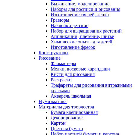
Выжигание, моделирование
Наборы для росписи и рисования
Изготовление свечей, лепка
Гравюры
Наклейки детские
Набор для выращивания растений
Аппликации, плетение, шитье
Химические опыты для детей
Изготовление фресок
Конструкторы
Рисование
Фломастеры
Мелки, восковые карандаши
Кисти для рисования
Раскраски
Трафареты для рисования витражными
красками
Акварель школьная
Нумизматика
Материалы для творчества
Бумага крепированная
Декорирование
Картон
Цветная бумага
Набор цветной бумаги и картона