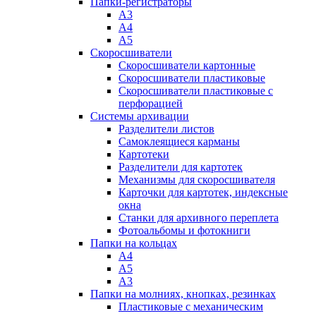
Папки-регистраторы
А3
А4
А5
Скоросшиватели
Скоросшиватели картонные
Скоросшиватели пластиковые
Скоросшиватели пластиковые с
перфорацией
Системы архивации
Разделители листов
Самоклеящиеся карманы
Картотеки
Разделители для картотек
Механизмы для скоросшивателя
Карточки для картотек, индексные
окна
Станки для архивного переплета
Фотоальбомы и фотокниги
Папки на кольцах
А4
А5
А3
Папки на молниях, кнопках, резинках
Пластиковые с механическим