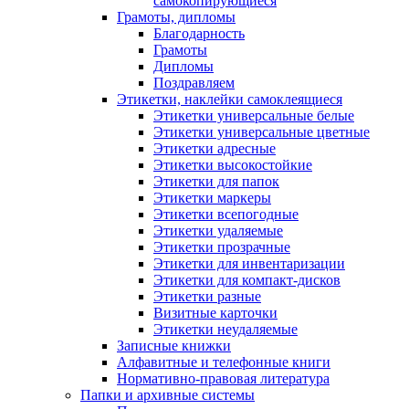
самокопирующиеся
Грамоты, дипломы
Благодарность
Грамоты
Дипломы
Поздравляем
Этикетки, наклейки самоклеящиеся
Этикетки универсальные белые
Этикетки универсальные цветные
Этикетки адресные
Этикетки высокостойкие
Этикетки для папок
Этикетки маркеры
Этикетки всепогодные
Этикетки удаляемые
Этикетки прозрачные
Этикетки для инвентаризации
Этикетки для компакт-дисков
Этикетки разные
Визитные карточки
Этикетки неудаляемые
Записные книжки
Алфавитные и телефонные книги
Нормативно-правовая литература
Папки и архивные системы