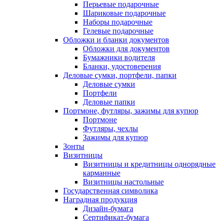
Перьевые подарочные
Шариковые подарочные
Наборы подарочные
Гелевые подарочные
Обложки и бланки документов
Обложки для документов
Бумажники водителя
Бланки, удостоверения
Деловые сумки, портфели, папки
Деловые сумки
Портфели
Деловые папки
Портмоне, футляры, зажимы для купюр
Портмоне
Футляры, чехлы
Зажимы для купюр
Зонты
Визитницы
Визитницы и кредитницы однорядные
карманные
Визитницы настольные
Государственная символика
Наградная продукция
Дизайн-бумага
Сертификат-бумага