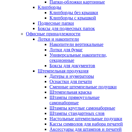
Папки-обложки картонные
Клипборды
Клипборды без крышки
Клипборды с крышкой
Подвесные папки
Боксы для подвесных папок
Офисные принадлежности
Лотки и накопители
Накопители вертикальные
Лотки для бумаг
Универсальные накопители,
секционные
Боксы для документов
Штемпельная продукция
Датеры и нумераторы
Оснастки для печати
Сменные штемпельные подушки
Штемпельная краска
Штампы прямоугольные
самонаборные
Штампы круглые самонаборные
Штампы стандартных слов
Настольные штемпельные подушки
Кассы символов для набора печатей
Аксессуары для штампов и печатей