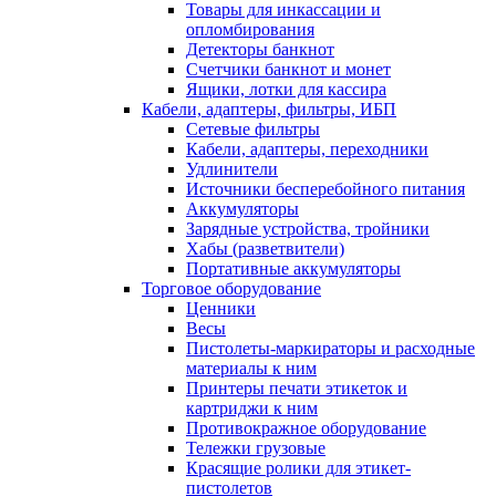
Товары для инкассации и
опломбирования
Детекторы банкнот
Счетчики банкнот и монет
Ящики, лотки для кассира
Кабели, адаптеры, фильтры, ИБП
Сетевые фильтры
Кабели, адаптеры, переходники
Удлинители
Источники бесперебойного питания
Аккумуляторы
Зарядные устройства, тройники
Хабы (разветвители)
Портативные аккумуляторы
Торговое оборудование
Ценники
Весы
Пистолеты-маркираторы и расходные
материалы к ним
Принтеры печати этикеток и
картриджи к ним
Противокражное оборудование
Тележки грузовые
Красящие ролики для этикет-
пистолетов