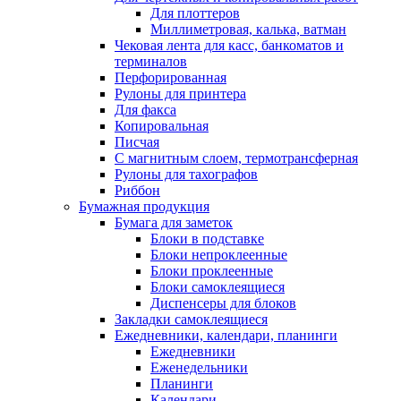
Для плоттеров
Миллиметровая, калька, ватман
Чековая лента для касс, банкоматов и
терминалов
Перфорированная
Рулоны для принтера
Для факса
Копировальная
Писчая
С магнитным слоем, термотрансферная
Рулоны для тахографов
Риббон
Бумажная продукция
Бумага для заметок
Блоки в подставке
Блоки непроклеенные
Блоки проклеенные
Блоки самоклеящиеся
Диспенсеры для блоков
Закладки самоклеящиеся
Ежедневники, календари, планинги
Ежедневники
Еженедельники
Планинги
Календари