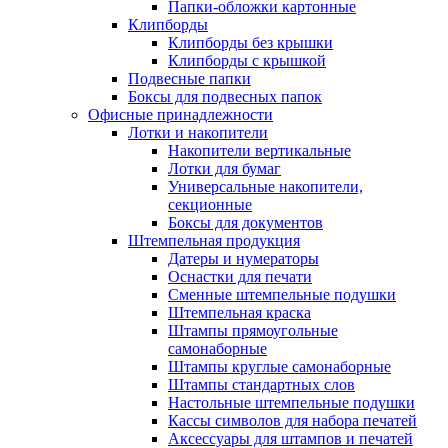
Папки-обложки картонные
Клипборды
Клипборды без крышки
Клипборды с крышкой
Подвесные папки
Боксы для подвесных папок
Офисные принадлежности
Лотки и накопители
Накопители вертикальные
Лотки для бумаг
Универсальные накопители,
секционные
Боксы для документов
Штемпельная продукция
Датеры и нумераторы
Оснастки для печати
Сменные штемпельные подушки
Штемпельная краска
Штампы прямоугольные
самонаборные
Штампы круглые самонаборные
Штампы стандартных слов
Настольные штемпельные подушки
Кассы символов для набора печатей
Аксессуары для штампов и печатей