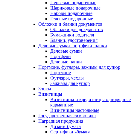
Перьевые подарочные
Шариковые подарочные
Наборы подарочные
Гелевые подарочные
Обложки и бланки документов
Обложки для документов
Бумажники водителя
Бланки, удостоверения
Деловые сумки, портфели, папки
Деловые сумки
Портфели
Деловые папки
Портмоне, футляры, зажимы для купюр
Портмоне
Футляры, чехлы
Зажимы для купюр
Зонты
Визитницы
Визитницы и кредитницы однорядные
карманные
Визитницы настольные
Государственная символика
Наградная продукция
Дизайн-бумага
Сертификат-бумага