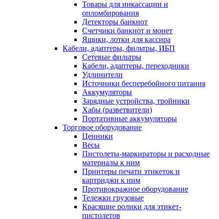
Товары для инкассации и
опломбирования
Детекторы банкнот
Счетчики банкнот и монет
Ящики, лотки для кассира
Кабели, адаптеры, фильтры, ИБП
Сетевые фильтры
Кабели, адаптеры, переходники
Удлинители
Источники бесперебойного питания
Аккумуляторы
Зарядные устройства, тройники
Хабы (разветвители)
Портативные аккумуляторы
Торговое оборудование
Ценники
Весы
Пистолеты-маркираторы и расходные
материалы к ним
Принтеры печати этикеток и
картриджи к ним
Противокражное оборудование
Тележки грузовые
Красящие ролики для этикет-
пистолетов