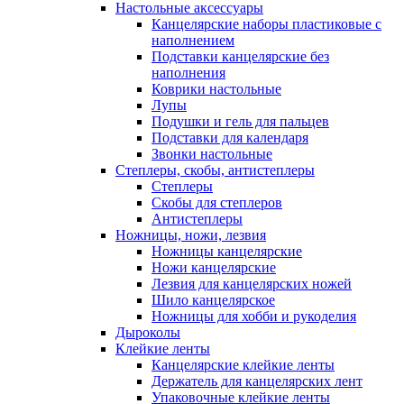
Настольные аксессуары
Канцелярские наборы пластиковые с
наполнением
Подставки канцелярские без
наполнения
Коврики настольные
Лупы
Подушки и гель для пальцев
Подставки для календаря
Звонки настольные
Степлеры, скобы, антистеплеры
Степлеры
Скобы для степлеров
Антистеплеры
Ножницы, ножи, лезвия
Ножницы канцелярские
Ножи канцелярские
Лезвия для канцелярских ножей
Шило канцелярское
Ножницы для хобби и рукоделия
Дыроколы
Клейкие ленты
Канцелярские клейкие ленты
Держатель для канцелярских лент
Упаковочные клейкие ленты