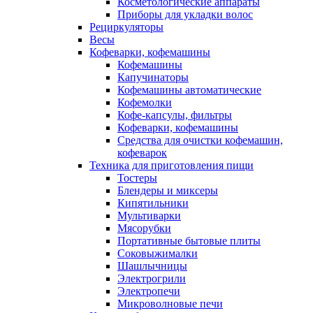
Косметологические аппараты
Приборы для укладки волос
Рециркуляторы
Весы
Кофеварки, кофемашины
Кофемашины
Капучинаторы
Кофемашины автоматические
Кофемолки
Кофе-капсулы, фильтры
Кофеварки, кофемашины
Средства для очистки кофемашин,
кофеварок
Техника для приготовления пищи
Тостеры
Блендеры и миксеры
Кипятильники
Мультиварки
Мясорубки
Портативные бытовые плиты
Соковыжималки
Шашлычницы
Электрогрили
Электропечи
Микроволновые печи