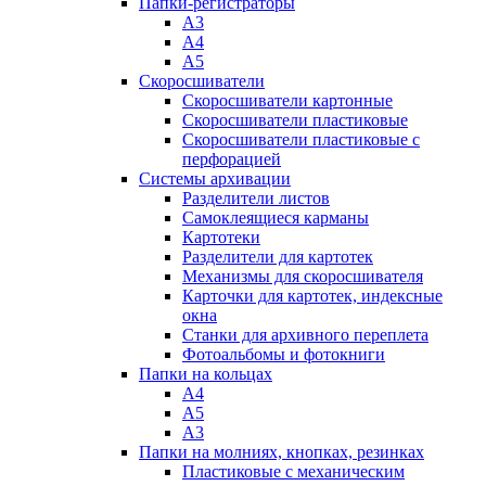
Папки-регистраторы
А3
А4
А5
Скоросшиватели
Скоросшиватели картонные
Скоросшиватели пластиковые
Скоросшиватели пластиковые с
перфорацией
Системы архивации
Разделители листов
Самоклеящиеся карманы
Картотеки
Разделители для картотек
Механизмы для скоросшивателя
Карточки для картотек, индексные
окна
Станки для архивного переплета
Фотоальбомы и фотокниги
Папки на кольцах
А4
А5
А3
Папки на молниях, кнопках, резинках
Пластиковые с механическим