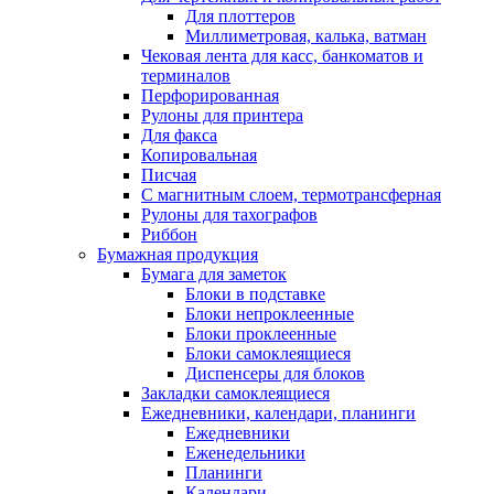
Для плоттеров
Миллиметровая, калька, ватман
Чековая лента для касс, банкоматов и
терминалов
Перфорированная
Рулоны для принтера
Для факса
Копировальная
Писчая
С магнитным слоем, термотрансферная
Рулоны для тахографов
Риббон
Бумажная продукция
Бумага для заметок
Блоки в подставке
Блоки непроклеенные
Блоки проклеенные
Блоки самоклеящиеся
Диспенсеры для блоков
Закладки самоклеящиеся
Ежедневники, календари, планинги
Ежедневники
Еженедельники
Планинги
Календари