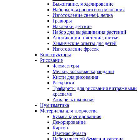
Выжигание, моделирование
Наборы для росписи и рисования
Изготовление свечей, лепка
Гравюры
Наклейки детские
Набор для выращивания растений
Аппликации, плетение, шитье
Химические опыты для детей
Изготовление фресок
Конструкторы
Рисование
Фломастеры
Мелки, восковые карандаши
Кисти для рисования
Раскраски
Трафареты для рисования витражными
красками
Акварель школьная
Нумизматика
Материалы для творчества
Бумага крепированная
Декорирование
Картон
Цветная бумага
Набор цветной бумаги и картона