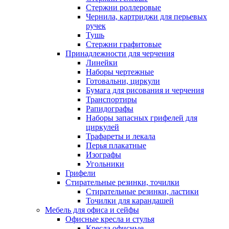
Стержни роллеровые
Чернила, картриджи для перьевых
ручек
Тушь
Стержни графитовые
Принадлежности для черчения
Линейки
Наборы чертежные
Готовальни, циркули
Бумага для рисования и черчения
Транспортиры
Рапидографы
Наборы запасных грифелей для
циркулей
Трафареты и лекала
Перья плакатные
Изографы
Угольники
Грифели
Стирательные резинки, точилки
Стирательные резинки, ластики
Точилки для карандашей
Мебель для офиса и сейфы
Офисные кресла и стулья
Кресла офисные