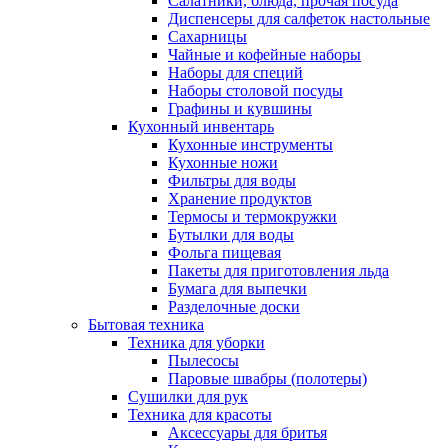
Салатники, блюда, прочая посуда
Диспенсеры для салфеток настольные
Сахарницы
Чайные и кофейные наборы
Наборы для специй
Наборы столовой посуды
Графины и кувшины
Кухонный инвентарь
Кухонные инструменты
Кухонные ножи
Фильтры для воды
Хранение продуктов
Термосы и термокружки
Бутылки для воды
Фольга пищевая
Пакеты для приготовления льда
Бумага для выпечки
Разделочные доски
Бытовая техника
Техника для уборки
Пылесосы
Паровые швабры (полотеры)
Сушилки для рук
Техника для красоты
Аксессуары для бритья