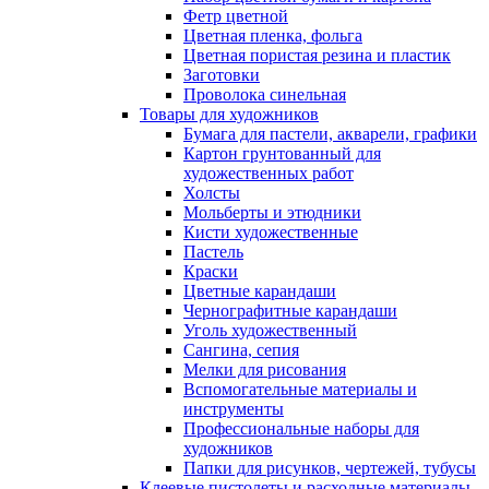
Фетр цветной
Цветная пленка, фольга
Цветная пористая резина и пластик
Заготовки
Проволока синельная
Товары для художников
Бумага для пастели, акварели, графики
Картон грунтованный для
художественных работ
Холсты
Мольберты и этюдники
Кисти художественные
Пастель
Краски
Цветные карандаши
Чернографитные карандаши
Уголь художественный
Сангина, сепия
Мелки для рисования
Вспомогательные материалы и
инструменты
Профессиональные наборы для
художников
Папки для рисунков, чертежей, тубусы
Клеевые пистолеты и расходные материалы