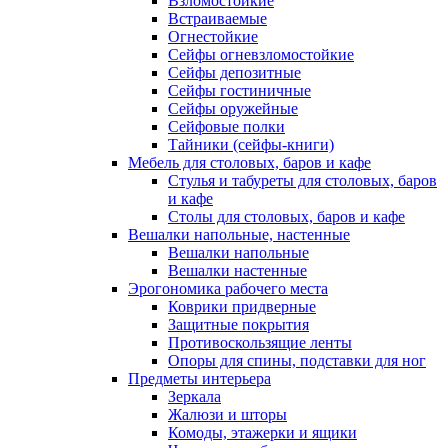
Взломостойкие
Встраиваемые
Огнестойкие
Сейфы огневзломостойкие
Сейфы депозитные
Сейфы гостиничные
Сейфы оружейные
Сейфовые полки
Тайники (сейфы-книги)
Мебель для столовых, баров и кафе
Стулья и табуреты для столовых, баров
и кафе
Столы для столовых, баров и кафе
Вешалки напольные, настенные
Вешалки напольные
Вешалки настенные
Эрогономика рабочего места
Коврики придверные
Защитные покрытия
Противоскользящие ленты
Опоры для спины, подставки для ног
Предметы интерьера
Зеркала
Жалюзи и шторы
Комоды, этажерки и ящики