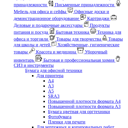
принадлежности
Письменные принадлежности
Мебель для офиса и сейфы
Офисные доски и
демонстрационное оборудование
Картриджи
Деловые и подарочные аксессуары
Продукты
питания и посуда
Бытовая техника
Техника для
офиса и торговли
Товары для творчества
Товары
для школы и детей
Хозяйственные, гигиенические
товары
Красота и медицина
Уборочный
инвентарь
Бытовая и профессиональная химия
СИЗ и инструменты
Бумага для офисной техники
Для принтера
А4
А3
А5
SRA3
Повышенной плотности формата А4
Повышенной плотности формата А3
Бумага цветная для оргтехники
Фотобумага
Пленки для печати
Для чертежных и копировальных работ