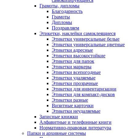
самокопирующиеся
Грамоты, дипломы
Благодарность
Грамоты
Дипломы
Поздравляем
Этикетки, наклейки самоклеящиеся
Этикетки универсальные белые
Этикетки универсальные цветные
Этикетки адресные
Этикетки высокостойкие
Этикетки для папок
Этикетки маркеры
Этикетки всепогодные
Этикетки удаляемые
Этикетки прозрачные
Этикетки для инвентаризации
Этикетки для компакт-дисков
Этикетки разные
Визитные карточки
Этикетки неудаляемые
Записные книжки
Алфавитные и телефонные книги
Нормативно-правовая литература
Папки и архивные системы