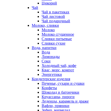
Цикорий
Чай
Чай в пакетиках
Чай листовой
Чай подарочный
Молоко, сливки
Молоко
Молоко сгущенное
Сливки питьевые
Сливки сухие
Вода, напитки
Вода
Лимонады
Соки
Холодный чай, кофе
Квас, морс, компот
Энергетики
Кондитерские изделия
Печенье, сухари и сушки
Конфеты
Шоколад и батончики
Круассаны, пироги
Леденцы, карамель и драже
Вафли, пряники
Зефир, мармелад