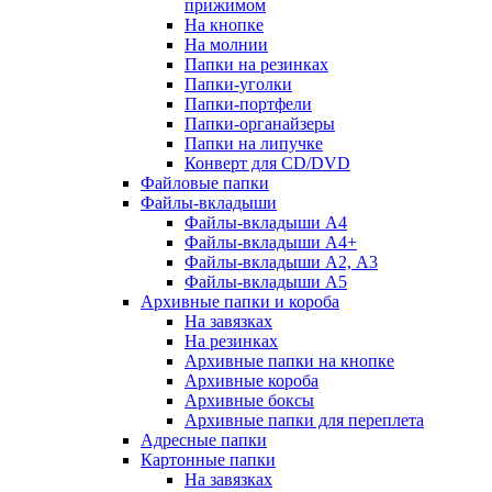
прижимом
На кнопке
На молнии
Папки на резинках
Папки-уголки
Папки-портфели
Папки-органайзеры
Папки на липучке
Конверт для CD/DVD
Файловые папки
Файлы-вкладыши
Файлы-вкладыши А4
Файлы-вкладыши А4+
Файлы-вкладыши А2, А3
Файлы-вкладыши А5
Архивные папки и короба
На завязках
На резинках
Архивные папки на кнопке
Архивные короба
Архивные боксы
Архивные папки для переплета
Адресные папки
Картонные папки
На завязках