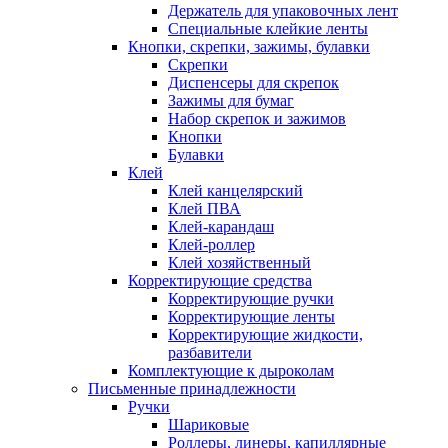
Держатель для упаковочных лент
Специальные клейкие ленты
Кнопки, скрепки, зажимы, булавки
Скрепки
Диспенсеры для скрепок
Зажимы для бумаг
Набор скрепок и зажимов
Кнопки
Булавки
Клей
Клей канцелярский
Клей ПВА
Клей-карандаш
Клей-роллер
Клей хозяйственный
Корректирующие средства
Корректирующие ручки
Корректирующие ленты
Корректирующие жидкости,
разбавители
Комплектующие к дыроколам
Письменные принадлежности
Ручки
Шариковые
Роллеры, линеры, капиллярные