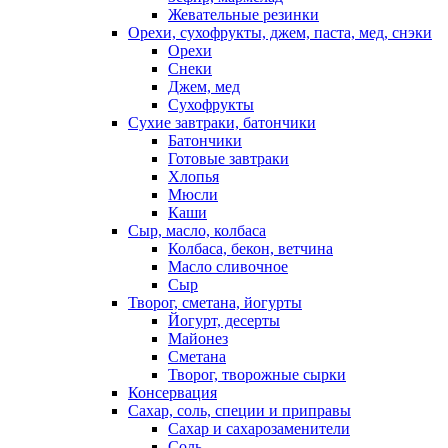
Жевательные резинки
Орехи, сухофрукты, джем, паста, мед, снэки
Орехи
Снеки
Джем, мед
Сухофрукты
Сухие завтраки, батончики
Батончики
Готовые завтраки
Хлопья
Мюсли
Каши
Сыр, масло, колбаса
Колбаса, бекон, ветчина
Масло сливочное
Сыр
Творог, сметана, йогурты
Йогурт, десерты
Майонез
Сметана
Творог, творожные сырки
Консервация
Сахар, соль, специи и приправы
Сахар и сахарозаменители
Соль