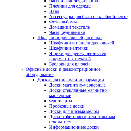
Часы и радиобудильники
Плечики для одежды
Вазы
Аксессуары для быта на клейкой ленте
Фотоальбомы
Домашний текстиль
Часы, будильники
Шкафчики для ключей, аптечки
Шкафчики и панели для ключей
Шкафчики-аптечки
Ящики для денег, ценностей,
документов, печатей
Брелоки для ключей
Офисные доски и демонстрационное
оборудование
Доски для письма и информации
Доски магнитно-маркерные
Доски стеклянные магнитно-
маркерные
Флипчарты
Пробковые доски
Доски для письма мелом
Доски с фетровым, текстильным
покрытием
Информационные доски