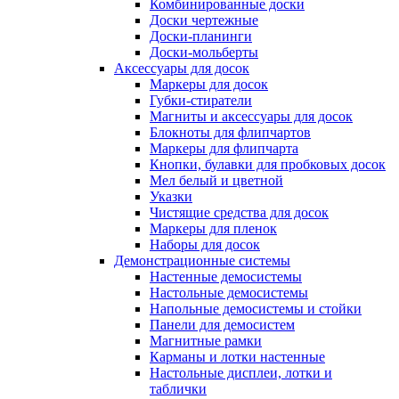
Комбинированные доски
Доски чертежные
Доски-планинги
Доски-мольберты
Аксессуары для досок
Маркеры для досок
Губки-стиратели
Магниты и аксессуары для досок
Блокноты для флипчартов
Маркеры для флипчарта
Кнопки, булавки для пробковых досок
Мел белый и цветной
Указки
Чистящие средства для досок
Маркеры для пленок
Наборы для досок
Демонстрационные системы
Настенные демосистемы
Настольные демосистемы
Напольные демосистемы и стойки
Панели для демосистем
Магнитные рамки
Карманы и лотки настенные
Настольные дисплеи, лотки и
таблички