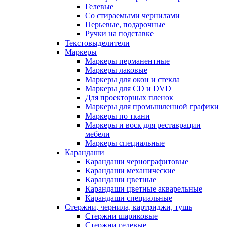
Гелевые
Со стираемыми чернилами
Перьевые, подарочные
Ручки на подставке
Текстовыделители
Маркеры
Маркеры перманентные
Маркеры лаковые
Маркеры для окон и стекла
Маркеры для CD и DVD
Для проекторных пленок
Маркеры для промышленной графики
Маркеры по ткани
Маркеры и воск для реставрации
мебели
Маркеры специальные
Карандаши
Карандаши чернографитовые
Карандаши механические
Карандаши цветные
Карандаши цветные акварельные
Карандаши специальные
Стержни, чернила, картриджи, тушь
Стержни шариковые
Стержни гелевые