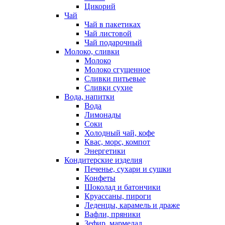
Цикорий
Чай
Чай в пакетиках
Чай листовой
Чай подарочный
Молоко, сливки
Молоко
Молоко сгущенное
Сливки питьевые
Сливки сухие
Вода, напитки
Вода
Лимонады
Соки
Холодный чай, кофе
Квас, морс, компот
Энергетики
Кондитерские изделия
Печенье, сухари и сушки
Конфеты
Шоколад и батончики
Круассаны, пироги
Леденцы, карамель и драже
Вафли, пряники
Зефир, мармелад