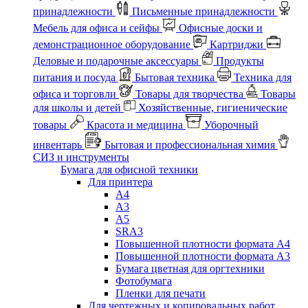
принадлежности
Письменные принадлежности
Мебель для офиса и сейфы
Офисные доски и
демонстрационное оборудование
Картриджи
Деловые и подарочные аксессуары
Продукты
питания и посуда
Бытовая техника
Техника для
офиса и торговли
Товары для творчества
Товары
для школы и детей
Хозяйственные, гигиенические
товары
Красота и медицина
Уборочный
инвентарь
Бытовая и профессиональная химия
СИЗ и инструменты
Бумага для офисной техники
Для принтера
А4
А3
А5
SRA3
Повышенной плотности формата А4
Повышенной плотности формата А3
Бумага цветная для оргтехники
Фотобумага
Пленки для печати
Для чертежных и копировальных работ