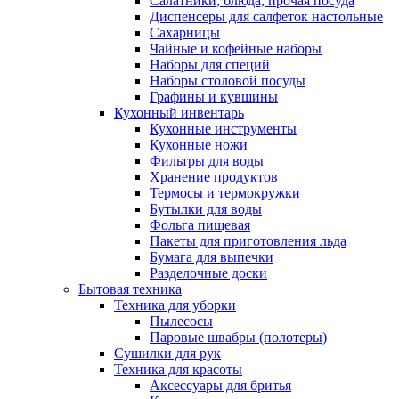
Салатники, блюда, прочая посуда
Диспенсеры для салфеток настольные
Сахарницы
Чайные и кофейные наборы
Наборы для специй
Наборы столовой посуды
Графины и кувшины
Кухонный инвентарь
Кухонные инструменты
Кухонные ножи
Фильтры для воды
Хранение продуктов
Термосы и термокружки
Бутылки для воды
Фольга пищевая
Пакеты для приготовления льда
Бумага для выпечки
Разделочные доски
Бытовая техника
Техника для уборки
Пылесосы
Паровые швабры (полотеры)
Сушилки для рук
Техника для красоты
Аксессуары для бритья