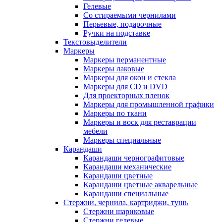
Гелевые
Со стираемыми чернилами
Перьевые, подарочные
Ручки на подставке
Текстовыделители
Маркеры
Маркеры перманентные
Маркеры лаковые
Маркеры для окон и стекла
Маркеры для CD и DVD
Для проекторных пленок
Маркеры для промышленной графики
Маркеры по ткани
Маркеры и воск для реставрации
мебели
Маркеры специальные
Карандаши
Карандаши чернографитовые
Карандаши механические
Карандаши цветные
Карандаши цветные акварельные
Карандаши специальные
Стержни, чернила, картриджи, тушь
Стержни шариковые
Стержни гелевые