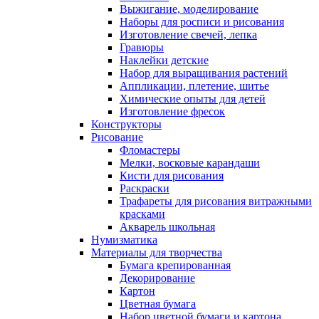
Выжигание, моделирование
Наборы для росписи и рисования
Изготовление свечей, лепка
Гравюры
Наклейки детские
Набор для выращивания растений
Аппликации, плетение, шитье
Химические опыты для детей
Изготовление фресок
Конструкторы
Рисование
Фломастеры
Мелки, восковые карандаши
Кисти для рисования
Раскраски
Трафареты для рисования витражными
красками
Акварель школьная
Нумизматика
Материалы для творчества
Бумага крепированная
Декорирование
Картон
Цветная бумага
Набор цветной бумаги и картона