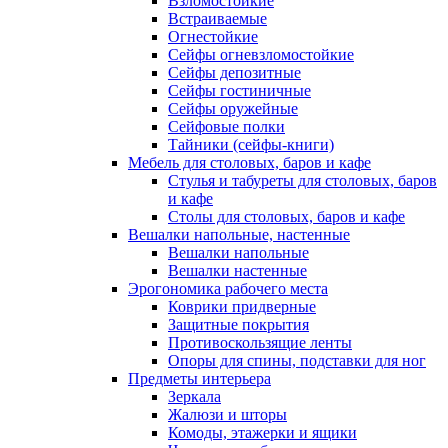
Взломостойкие
Встраиваемые
Огнестойкие
Сейфы огневзломостойкие
Сейфы депозитные
Сейфы гостиничные
Сейфы оружейные
Сейфовые полки
Тайники (сейфы-книги)
Мебель для столовых, баров и кафе
Стулья и табуреты для столовых, баров
и кафе
Столы для столовых, баров и кафе
Вешалки напольные, настенные
Вешалки напольные
Вешалки настенные
Эрогономика рабочего места
Коврики придверные
Защитные покрытия
Противоскользящие ленты
Опоры для спины, подставки для ног
Предметы интерьера
Зеркала
Жалюзи и шторы
Комоды, этажерки и ящики