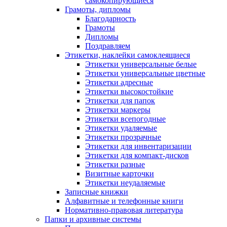
самокопирующиеся
Грамоты, дипломы
Благодарность
Грамоты
Дипломы
Поздравляем
Этикетки, наклейки самоклеящиеся
Этикетки универсальные белые
Этикетки универсальные цветные
Этикетки адресные
Этикетки высокостойкие
Этикетки для папок
Этикетки маркеры
Этикетки всепогодные
Этикетки удаляемые
Этикетки прозрачные
Этикетки для инвентаризации
Этикетки для компакт-дисков
Этикетки разные
Визитные карточки
Этикетки неудаляемые
Записные книжки
Алфавитные и телефонные книги
Нормативно-правовая литература
Папки и архивные системы