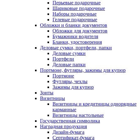
Перьевые подарочные
Шариковые подарочные
Наборы подарочные
Гелевые подарочные
Обложки и бланки документов
Обложки для документов
Бумажники водителя
Бланки, удостоверения
Деловые сумки, портфели, папки
Деловые сумки
Портфели
Деловые папки
Портмоне, футляры, зажимы для купюр
Портмоне
Футляры, чехлы
Зажимы для купюр
Зонты
Визитницы
Визитницы и кредитницы однорядные
карманные
Визитницы настольные
Государственная символика
Наградная продукция
Дизайн-бумага
Сертификат-бумага