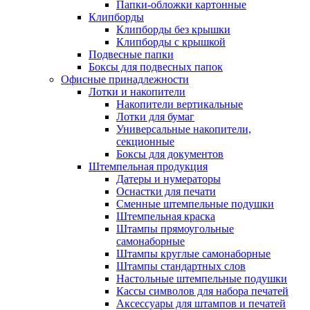
Папки-обложки картонные
Клипборды
Клипборды без крышки
Клипборды с крышкой
Подвесные папки
Боксы для подвесных папок
Офисные принадлежности
Лотки и накопители
Накопители вертикальные
Лотки для бумаг
Универсальные накопители,
секционные
Боксы для документов
Штемпельная продукция
Датеры и нумераторы
Оснастки для печати
Сменные штемпельные подушки
Штемпельная краска
Штампы прямоугольные
самонаборные
Штампы круглые самонаборные
Штампы стандартных слов
Настольные штемпельные подушки
Кассы символов для набора печатей
Аксессуары для штампов и печатей