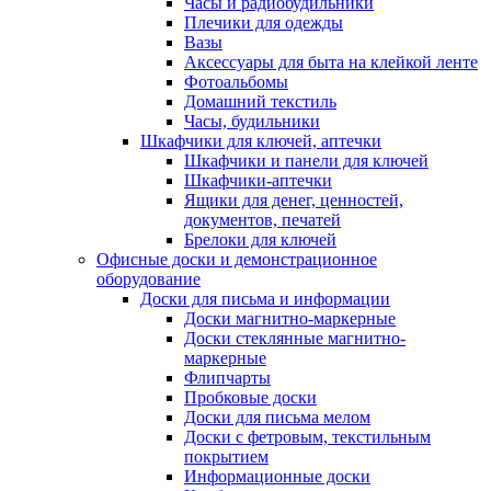
Часы и радиобудильники
Плечики для одежды
Вазы
Аксессуары для быта на клейкой ленте
Фотоальбомы
Домашний текстиль
Часы, будильники
Шкафчики для ключей, аптечки
Шкафчики и панели для ключей
Шкафчики-аптечки
Ящики для денег, ценностей,
документов, печатей
Брелоки для ключей
Офисные доски и демонстрационное
оборудование
Доски для письма и информации
Доски магнитно-маркерные
Доски стеклянные магнитно-
маркерные
Флипчарты
Пробковые доски
Доски для письма мелом
Доски с фетровым, текстильным
покрытием
Информационные доски