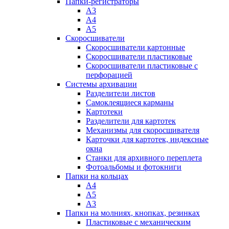
Папки-регистраторы
А3
А4
А5
Скоросшиватели
Скоросшиватели картонные
Скоросшиватели пластиковые
Скоросшиватели пластиковые с
перфорацией
Системы архивации
Разделители листов
Самоклеящиеся карманы
Картотеки
Разделители для картотек
Механизмы для скоросшивателя
Карточки для картотек, индексные
окна
Станки для архивного переплета
Фотоальбомы и фотокниги
Папки на кольцах
А4
А5
А3
Папки на молниях, кнопках, резинках
Пластиковые с механическим