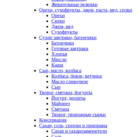
Жевательные резинки
Орехи, сухофрукты, джем, паста, мед, снэки
Орехи
Снеки
Джем, мед
Сухофрукты
Сухие завтраки, батончики
Батончики
Готовые завтраки
Хлопья
Мюсли
Каши
Сыр, масло, колбаса
Колбаса, бекон, ветчина
Масло сливочное
Сыр
Творог, сметана, йогурты
Йогурт, десерты
Майонез
Сметана
Творог, творожные сырки
Консервация
Сахар, соль, специи и приправы
Сахар и сахарозаменители
Соль