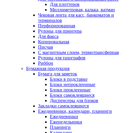
Для плоттеров
Миллиметровая, калька, ватман
Чековая лента для касс, банкоматов и
терминалов
Перфорированная
Рулоны для принтера
Для факса
Копировальная
Писчая
С магнитным слоем, термотрансферная
Рулоны для тахографов
Риббон
Бумажная продукция
Бумага для заметок
Блоки в подставке
Блоки непроклеенные
Блоки проклеенные
Блоки самоклеящиеся
Диспенсеры для блоков
Закладки самоклеящиеся
Ежедневники, календари, планинги
Ежедневники
Еженедельники
Планинги
Календари