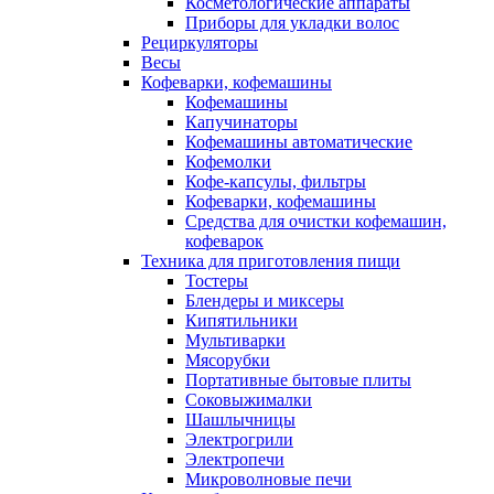
Косметологические аппараты
Приборы для укладки волос
Рециркуляторы
Весы
Кофеварки, кофемашины
Кофемашины
Капучинаторы
Кофемашины автоматические
Кофемолки
Кофе-капсулы, фильтры
Кофеварки, кофемашины
Средства для очистки кофемашин,
кофеварок
Техника для приготовления пищи
Тостеры
Блендеры и миксеры
Кипятильники
Мультиварки
Мясорубки
Портативные бытовые плиты
Соковыжималки
Шашлычницы
Электрогрили
Электропечи
Микроволновые печи