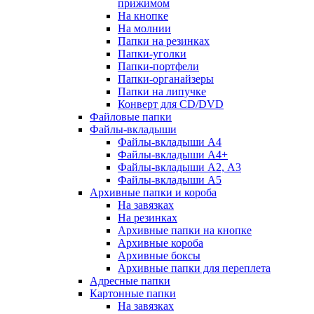
прижимом
На кнопке
На молнии
Папки на резинках
Папки-уголки
Папки-портфели
Папки-органайзеры
Папки на липучке
Конверт для CD/DVD
Файловые папки
Файлы-вкладыши
Файлы-вкладыши А4
Файлы-вкладыши А4+
Файлы-вкладыши А2, А3
Файлы-вкладыши А5
Архивные папки и короба
На завязках
На резинках
Архивные папки на кнопке
Архивные короба
Архивные боксы
Архивные папки для переплета
Адресные папки
Картонные папки
На завязках