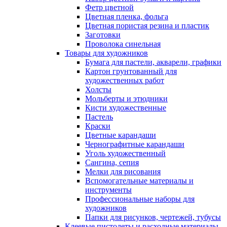
Фетр цветной
Цветная пленка, фольга
Цветная пористая резина и пластик
Заготовки
Проволока синельная
Товары для художников
Бумага для пастели, акварели, графики
Картон грунтованный для
художественных работ
Холсты
Мольберты и этюдники
Кисти художественные
Пастель
Краски
Цветные карандаши
Чернографитные карандаши
Уголь художественный
Сангина, сепия
Мелки для рисования
Вспомогательные материалы и
инструменты
Профессиональные наборы для
художников
Папки для рисунков, чертежей, тубусы
Клеевые пистолеты и расходные материалы