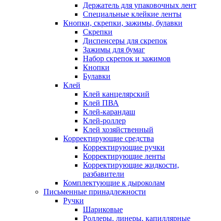
Держатель для упаковочных лент
Специальные клейкие ленты
Кнопки, скрепки, зажимы, булавки
Скрепки
Диспенсеры для скрепок
Зажимы для бумаг
Набор скрепок и зажимов
Кнопки
Булавки
Клей
Клей канцелярский
Клей ПВА
Клей-карандаш
Клей-роллер
Клей хозяйственный
Корректирующие средства
Корректирующие ручки
Корректирующие ленты
Корректирующие жидкости,
разбавители
Комплектующие к дыроколам
Письменные принадлежности
Ручки
Шариковые
Роллеры, линеры, капиллярные