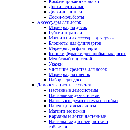
Комбинированные доски
Доски чертежные
Доски-планинги
Доски-мольберты
Аксессуары для досок
Маркеры для досок
Губки-стиратели
Магниты и аксессуары для досок
Блокноты для флипчартов
Маркеры для флипчарта
Кнопки, булавки для пробковых досок
Мел белый и цветной
Указки
Чистящие средства для досок
Маркеры для пленок
Наборы для досок
Демонстрационные системы
Настенные демосистемы
Настольные демосистемы
Напольные демосистемы и стойки
Панели для демосистем
Магнитные рамки
Карманы и лотки настенные
Настольные дисплеи, лотки и
таблички