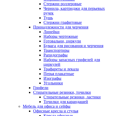
Стержни роллеровые
Чернила, картриджи для перьевых
ручек
Тушь
Стержни графитовые
Принадлежности для черчения
Линейки
Наборы чертежные
Готовальни, циркули
Бумага для рисования и черчения
Транспортиры
Рапидографы
Наборы запасных грифелей для
циркулей
Трафареты и лекала
Перья плакатные
Изографы
Угольники
Грифели
Стирательные резинки, точилки
Стирательные резинки, ластики
Точилки для карандашей
Мебель для офиса и сейфы
Офисные кресла и стулья
Кресла офисные