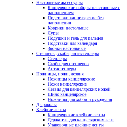
Настольные аксессуары
Канцелярские наборы пластиковые с
наполнением
Подставки канцелярские без
наполнения
Коврики настольные
Лупы
Подушки и гель для пальцев
Подставки для календаря
Звонки настольные
Степлеры, скобы, антистеплеры
Степлеры
Скобы для степлеров
Антистеплеры
Ножницы, ножи, лезвия
Ножницы канцелярские
Ножи канцелярские
Лезвия для канцелярских ножей
Шило канцелярское
Ножницы для хобби и рукоделия
Дыроколы
Клейкие ленты
Канцелярские клейкие ленты
Держатель для канцелярских лент
Упаковочные клейкие ленты