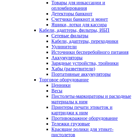
Товары для инкассации и
опломбирования
Детекторы банкнот
Счетчики банкнот и монет
Ящики, лотки для кассира
Кабели, адаптеры, фильтры, ИБП
Сетевые фильтры
Кабели, адаптеры, переходники
Удлинители
Источники бесперебойного питания
Аккумуляторы
Зарядные устройства, тройники
Хабы (разветвители)
Портативные аккумуляторы
Торговое оборудование
Ценники
Весы
Пистолеты-маркираторы и расходные
материалы к ним
Принтеры печати этикеток и
картриджи к ним
Противокражное оборудование
Тележки грузовые
Красящие ролики для этикет-
пистолетов