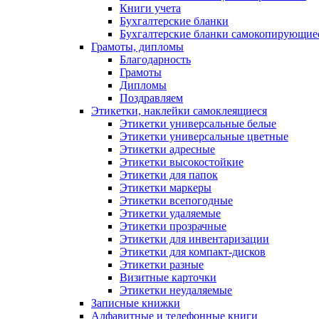
Книги учета
Бухгалтерские бланки
Бухгалтерские бланки самокопирующие
Грамоты, дипломы
Благодарность
Грамоты
Дипломы
Поздравляем
Этикетки, наклейки самоклеящиеся
Этикетки универсальные белые
Этикетки универсальные цветные
Этикетки адресные
Этикетки высокостойкие
Этикетки для папок
Этикетки маркеры
Этикетки всепогодные
Этикетки удаляемые
Этикетки прозрачные
Этикетки для инвентаризации
Этикетки для компакт-дисков
Этикетки разные
Визитные карточки
Этикетки неудаляемые
Записные книжки
Алфавитные и телефонные книги