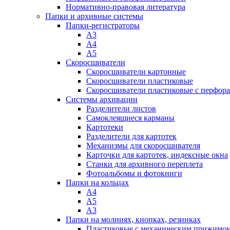
Нормативно-правовая литература
Папки и архивные системы
Папки-регистраторы
А3
А4
А5
Скоросшиватели
Скоросшиватели картонные
Скоросшиватели пластиковые
Скоросшиватели пластиковые с перфор
Системы архивации
Разделители листов
Самоклеящиеся карманы
Картотеки
Разделители для картотек
Механизмы для скоросшивателя
Карточки для картотек, индексные окна
Станки для архивного переплета
Фотоальбомы и фотокниги
Папки на кольцах
А4
А5
А3
Папки на молниях, кнопках, резинках
Пластиковые с механическим прижимо