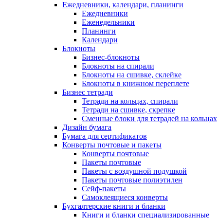
Ежедневники, календари, планинги
Ежедневники
Еженедельники
Планинги
Календари
Блокноты
Бизнес-блокноты
Блокноты на спирали
Блокноты на сшивке, склейке
Блокноты в книжном переплете
Бизнес тетради
Тетради на кольцах, спирали
Тетради на сшивке, скрепке
Сменные блоки для тетрадей на кольцах
Дизайн бумага
Бумага для сертификатов
Конверты почтовые и пакеты
Конверты почтовые
Пакеты почтовые
Пакеты с воздушной подушкой
Пакеты почтовые полиэтилен
Сейф-пакеты
Самоклеящиеся конверты
Бухгалтерские книги и бланки
Книги и бланки специализированные