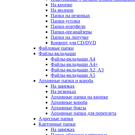
На кнопке
На молнии
Папки на резинках
Папки-уголки
Папки-портфели
Папки-органайзеры
Папки на липучке
Конверт для CD/DVD
Файловые папки
Файлы-вкладыши
Файлы-вкладыши А4
Файлы-вкладыши А4+
Файлы-вкладыши А2, А3
Файлы-вкладыши А5
Архивные папки и короба
На завязках
На резинках
Архивные папки на кнопке
Архивные короба
Архивные боксы
Архивные папки для переплета
Адресные папки
Картонные папки
На завязках
Папки-обложки картонные