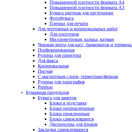
Повышенной плотности формата А4
Повышенной плотности формата А3
Бумага цветная для оргтехники
Фотобумага
Пленки для печати
Для чертежных и копировальных работ
Для плоттеров
Миллиметровая, калька, ватман
Чековая лента для касс, банкоматов и термина
Перфорированная
Рулоны для принтера
Для факса
Копировальная
Писчая
С магнитным слоем, термотрансферная
Рулоны для тахографов
Риббон
Бумажная продукция
Бумага для заметок
Блоки в подставке
Блоки непроклеенные
Блоки проклеенные
Блоки самоклеящиеся
Диспенсеры для блоков
Закладки самоклеящиеся