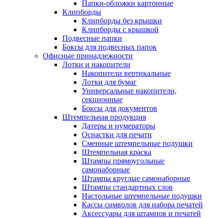
Папки-обложки картонные
Клипборды
Клипборды без крышки
Клипборды с крышкой
Подвесные папки
Боксы для подвесных папок
Офисные принадлежности
Лотки и накопители
Накопители вертикальные
Лотки для бумаг
Универсальные накопители,
секционные
Боксы для документов
Штемпельная продукция
Датеры и нумераторы
Оснастки для печати
Сменные штемпельные подушки
Штемпельная краска
Штампы прямоугольные
самонаборные
Штампы круглые самонаборные
Штампы стандартных слов
Настольные штемпельные подушки
Кассы символов для набора печатей
Аксессуары для штампов и печатей