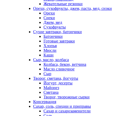
Жевательные резинки
Орехи, сухофрукты, джем, паста, мед, снэки
Орехи
Снеки
Джем, мед
Сухофрукты
Сухие завтраки, батончики
Батончики
Готовые завтраки
Хлопья
Мюсли
Каши
Сыр, масло, колбаса
Колбаса, бекон, ветчина
Масло сливочное
Сыр
Творог, сметана, йогурты
Йогурт, десерты
Майонез
Сметана
Творог, творожные сырки
Консервация
Сахар, соль, специи и приправы
Сахар и сахарозаменители
Соль