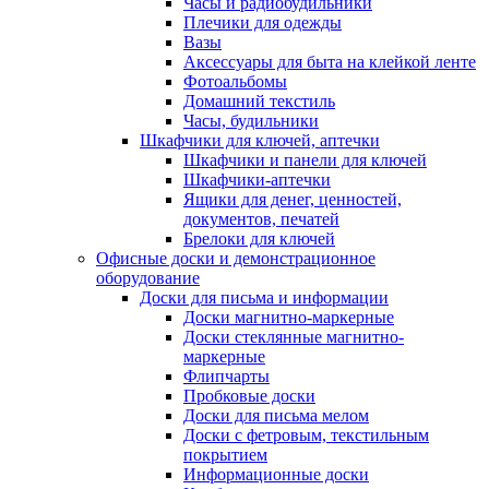
Часы и радиобудильники
Плечики для одежды
Вазы
Аксессуары для быта на клейкой ленте
Фотоальбомы
Домашний текстиль
Часы, будильники
Шкафчики для ключей, аптечки
Шкафчики и панели для ключей
Шкафчики-аптечки
Ящики для денег, ценностей,
документов, печатей
Брелоки для ключей
Офисные доски и демонстрационное
оборудование
Доски для письма и информации
Доски магнитно-маркерные
Доски стеклянные магнитно-
маркерные
Флипчарты
Пробковые доски
Доски для письма мелом
Доски с фетровым, текстильным
покрытием
Информационные доски