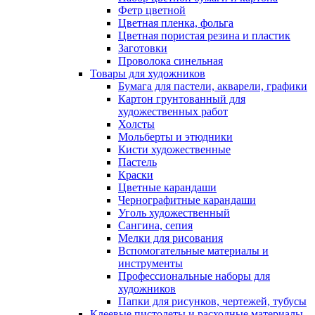
Фетр цветной
Цветная пленка, фольга
Цветная пористая резина и пластик
Заготовки
Проволока синельная
Товары для художников
Бумага для пастели, акварели, графики
Картон грунтованный для
художественных работ
Холсты
Мольберты и этюдники
Кисти художественные
Пастель
Краски
Цветные карандаши
Чернографитные карандаши
Уголь художественный
Сангина, сепия
Мелки для рисования
Вспомогательные материалы и
инструменты
Профессиональные наборы для
художников
Папки для рисунков, чертежей, тубусы
Клеевые пистолеты и расходные материалы