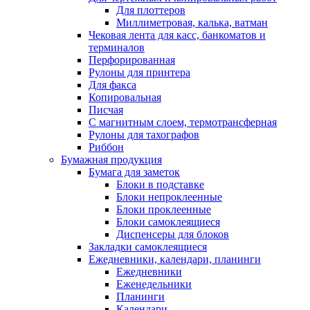
Для плоттеров
Миллиметровая, калька, ватман
Чековая лента для касс, банкоматов и
терминалов
Перфорированная
Рулоны для принтера
Для факса
Копировальная
Писчая
С магнитным слоем, термотрансферная
Рулоны для тахографов
Риббон
Бумажная продукция
Бумага для заметок
Блоки в подставке
Блоки непроклеенные
Блоки проклеенные
Блоки самоклеящиеся
Диспенсеры для блоков
Закладки самоклеящиеся
Ежедневники, календари, планинги
Ежедневники
Еженедельники
Планинги
Календари