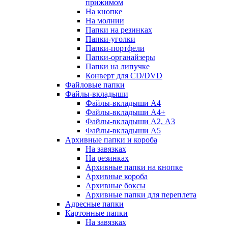
прижимом
На кнопке
На молнии
Папки на резинках
Папки-уголки
Папки-портфели
Папки-органайзеры
Папки на липучке
Конверт для CD/DVD
Файловые папки
Файлы-вкладыши
Файлы-вкладыши А4
Файлы-вкладыши А4+
Файлы-вкладыши А2, А3
Файлы-вкладыши А5
Архивные папки и короба
На завязках
На резинках
Архивные папки на кнопке
Архивные короба
Архивные боксы
Архивные папки для переплета
Адресные папки
Картонные папки
На завязках