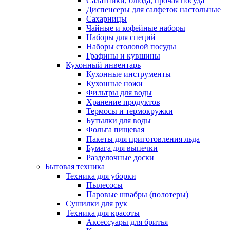
Салатники, блюда, прочая посуда
Диспенсеры для салфеток настольные
Сахарницы
Чайные и кофейные наборы
Наборы для специй
Наборы столовой посуды
Графины и кувшины
Кухонный инвентарь
Кухонные инструменты
Кухонные ножи
Фильтры для воды
Хранение продуктов
Термосы и термокружки
Бутылки для воды
Фольга пищевая
Пакеты для приготовления льда
Бумага для выпечки
Разделочные доски
Бытовая техника
Техника для уборки
Пылесосы
Паровые швабры (полотеры)
Сушилки для рук
Техника для красоты
Аксессуары для бритья