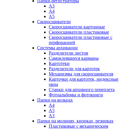
Папки-регистраторы
А3
А4
А5
Скоросшиватели
Скоросшиватели картонные
Скоросшиватели пластиковые
Скоросшиватели пластиковые с
перфорацией
Системы архивации
Разделители листов
Самоклеящиеся карманы
Картотеки
Разделители для картотек
Механизмы для скоросшивателя
Карточки для картотек, индексные
окна
Станки для архивного переплета
Фотоальбомы и фотокниги
Папки на кольцах
А4
А5
А3
Папки на молниях, кнопках, резинках
Пластиковые с механическим