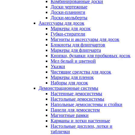
Комбинированные доски
Доски чертежные
Доски-планинги
Доски-мольберты
Аксессуары для досок
Маркеры для досок
Губки-стиратели
Магниты и аксессуары для досок
Блокноты для флипчартов
Маркеры для флипчарта
Кнопки, булавки для пробковых досок
Мел белый и цветной
Указки
Чистящие средства для досок
Маркеры для пленок
Наборы для досок
Демонстрационные системы
Настенные демосистемы
Настольные демосистемы
Напольные демосистемы и стойки
Панели для демосистем
Магнитные рамки
Карманы и лотки настенные
Настольные дисплеи, лотки и
таблички