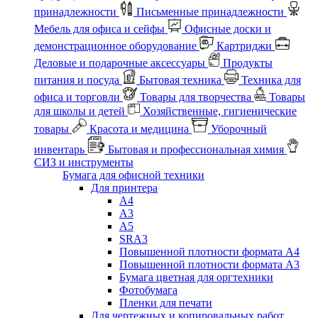
принадлежности
Письменные принадлежности
Мебель для офиса и сейфы
Офисные доски и
демонстрационное оборудование
Картриджи
Деловые и подарочные аксессуары
Продукты
питания и посуда
Бытовая техника
Техника для
офиса и торговли
Товары для творчества
Товары
для школы и детей
Хозяйственные, гигиенические
товары
Красота и медицина
Уборочный
инвентарь
Бытовая и профессиональная химия
СИЗ и инструменты
Бумага для офисной техники
Для принтера
А4
А3
А5
SRA3
Повышенной плотности формата А4
Повышенной плотности формата А3
Бумага цветная для оргтехники
Фотобумага
Пленки для печати
Для чертежных и копировальных работ