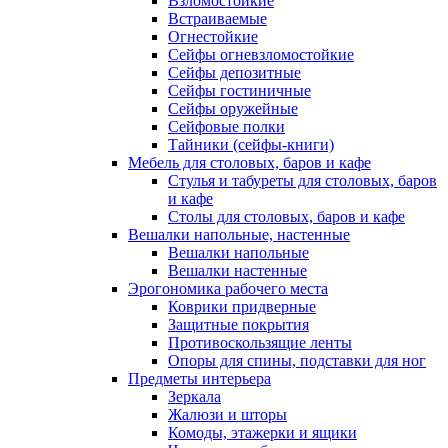
Взломостойкие
Встраиваемые
Огнестойкие
Сейфы огневзломостойкие
Сейфы депозитные
Сейфы гостиничные
Сейфы оружейные
Сейфовые полки
Тайники (сейфы-книги)
Мебель для столовых, баров и кафе
Стулья и табуреты для столовых, баров
и кафе
Столы для столовых, баров и кафе
Вешалки напольные, настенные
Вешалки напольные
Вешалки настенные
Эрогономика рабочего места
Коврики придверные
Защитные покрытия
Противоскользящие ленты
Опоры для спины, подставки для ног
Предметы интерьера
Зеркала
Жалюзи и шторы
Комоды, этажерки и ящики