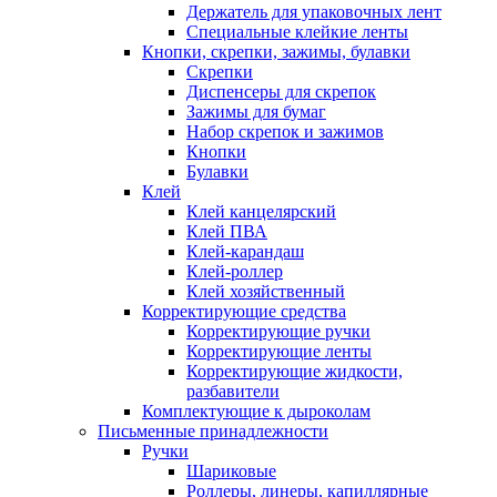
Держатель для упаковочных лент
Специальные клейкие ленты
Кнопки, скрепки, зажимы, булавки
Скрепки
Диспенсеры для скрепок
Зажимы для бумаг
Набор скрепок и зажимов
Кнопки
Булавки
Клей
Клей канцелярский
Клей ПВА
Клей-карандаш
Клей-роллер
Клей хозяйственный
Корректирующие средства
Корректирующие ручки
Корректирующие ленты
Корректирующие жидкости,
разбавители
Комплектующие к дыроколам
Письменные принадлежности
Ручки
Шариковые
Роллеры, линеры, капиллярные