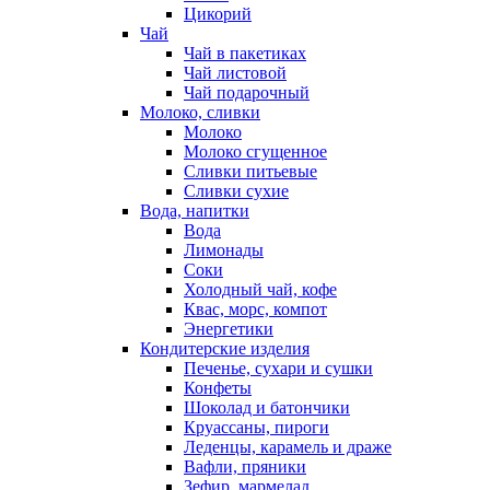
Цикорий
Чай
Чай в пакетиках
Чай листовой
Чай подарочный
Молоко, сливки
Молоко
Молоко сгущенное
Сливки питьевые
Сливки сухие
Вода, напитки
Вода
Лимонады
Соки
Холодный чай, кофе
Квас, морс, компот
Энергетики
Кондитерские изделия
Печенье, сухари и сушки
Конфеты
Шоколад и батончики
Круассаны, пироги
Леденцы, карамель и драже
Вафли, пряники
Зефир, мармелад