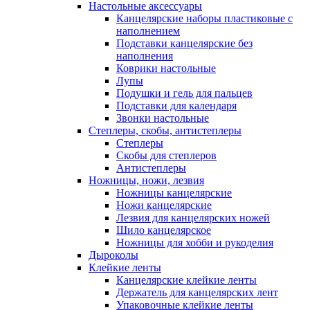
Настольные аксессуары
Канцелярские наборы пластиковые с
наполнением
Подставки канцелярские без
наполнения
Коврики настольные
Лупы
Подушки и гель для пальцев
Подставки для календаря
Звонки настольные
Степлеры, скобы, антистеплеры
Степлеры
Скобы для степлеров
Антистеплеры
Ножницы, ножи, лезвия
Ножницы канцелярские
Ножи канцелярские
Лезвия для канцелярских ножей
Шило канцелярское
Ножницы для хобби и рукоделия
Дыроколы
Клейкие ленты
Канцелярские клейкие ленты
Держатель для канцелярских лент
Упаковочные клейкие ленты