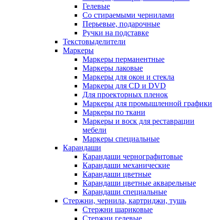
Гелевые
Со стираемыми чернилами
Перьевые, подарочные
Ручки на подставке
Текстовыделители
Маркеры
Маркеры перманентные
Маркеры лаковые
Маркеры для окон и стекла
Маркеры для CD и DVD
Для проекторных пленок
Маркеры для промышленной графики
Маркеры по ткани
Маркеры и воск для реставрации
мебели
Маркеры специальные
Карандаши
Карандаши чернографитовые
Карандаши механические
Карандаши цветные
Карандаши цветные акварельные
Карандаши специальные
Стержни, чернила, картриджи, тушь
Стержни шариковые
Стержни гелевые