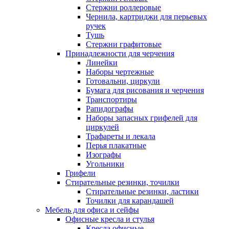
Стержни роллеровые
Чернила, картриджи для перьевых
ручек
Тушь
Стержни графитовые
Принадлежности для черчения
Линейки
Наборы чертежные
Готовальни, циркули
Бумага для рисования и черчения
Транспортиры
Рапидографы
Наборы запасных грифелей для
циркулей
Трафареты и лекала
Перья плакатные
Изографы
Угольники
Грифели
Стирательные резинки, точилки
Стирательные резинки, ластики
Точилки для карандашей
Мебель для офиса и сейфы
Офисные кресла и стулья
Кресла офисные