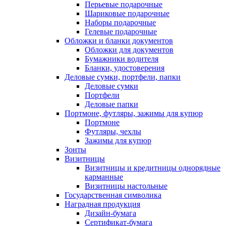
Перьевые подарочные
Шариковые подарочные
Наборы подарочные
Гелевые подарочные
Обложки и бланки документов
Обложки для документов
Бумажники водителя
Бланки, удостоверения
Деловые сумки, портфели, папки
Деловые сумки
Портфели
Деловые папки
Портмоне, футляры, зажимы для купюр
Портмоне
Футляры, чехлы
Зажимы для купюр
Зонты
Визитницы
Визитницы и кредитницы однорядные
карманные
Визитницы настольные
Государственная символика
Наградная продукция
Дизайн-бумага
Сертификат-бумага