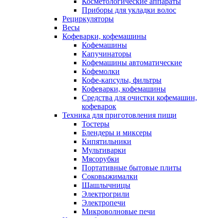
Косметологические аппараты
Приборы для укладки волос
Рециркуляторы
Весы
Кофеварки, кофемашины
Кофемашины
Капучинаторы
Кофемашины автоматические
Кофемолки
Кофе-капсулы, фильтры
Кофеварки, кофемашины
Средства для очистки кофемашин,
кофеварок
Техника для приготовления пищи
Тостеры
Блендеры и миксеры
Кипятильники
Мультиварки
Мясорубки
Портативные бытовые плиты
Соковыжималки
Шашлычницы
Электрогрили
Электропечи
Микроволновые печи