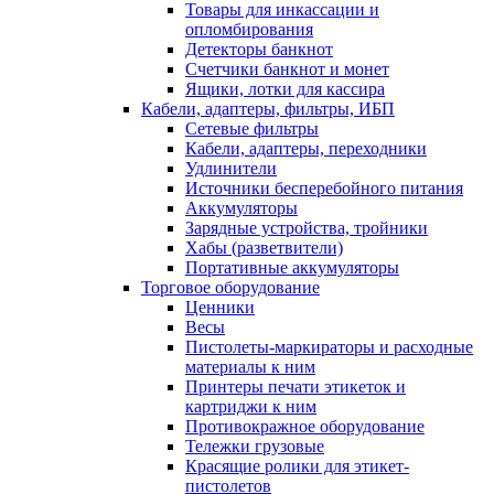
Товары для инкассации и
опломбирования
Детекторы банкнот
Счетчики банкнот и монет
Ящики, лотки для кассира
Кабели, адаптеры, фильтры, ИБП
Сетевые фильтры
Кабели, адаптеры, переходники
Удлинители
Источники бесперебойного питания
Аккумуляторы
Зарядные устройства, тройники
Хабы (разветвители)
Портативные аккумуляторы
Торговое оборудование
Ценники
Весы
Пистолеты-маркираторы и расходные
материалы к ним
Принтеры печати этикеток и
картриджи к ним
Противокражное оборудование
Тележки грузовые
Красящие ролики для этикет-
пистолетов