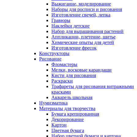
Выжигание, моделирование
Наборы для росписи и рисования
Изготовление свечей, лепка
Гравюры
Наклейки детские
Набор для выращивания растений
Аппликации, плетение, шитье
Химические опыты для детей
Изготовление фресок
Конструкторы
Рисование
Фломастеры
Мелки, восковые карандаши
Кисти для рисования
Раскраски
Трафареты для рисования витражными
красками
Акварель школьная
Нумизматика
Материалы для творчества
Бумага крепированная
Декорирование
Картон
Цветная бумага
Набор цветной бумаги и картона